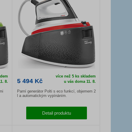
ladem
více než 5 ks skladem
5 494 Kč
1. 8.
u vás doma
11. 8.
mi
Parní generátor Polti s eco funkcí, objemem 2
l a automatickým vypínáním.
Detail produktu