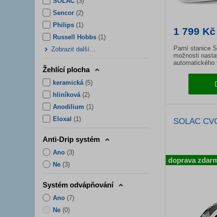
SOLAC
(
3
)
Sencor
(
2
)
Philips
(
1
)
1 799 Kč
Russell Hobbs
(
1
)
Parní stanice 
Zobrazit další…
možnosti nastav
automatického v
Žehlící plocha
proti odkapává
keramická
(
5
)
hliníková
(
2
)
Anodilium
(
1
)
Eloxal
(
1
)
SOLAC CV
Anti-Drip systém
Ano
(
3
)
doprava zdar
Ne
(
3
)
Systém odvápňování
Ano
(
7
)
Ne
(
0
)