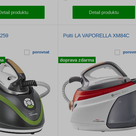
Detail produktu
Detail produktu
0259
Polti LA VAPORELLA XM84C
porovnat
porovn
ma
doprava zdarma