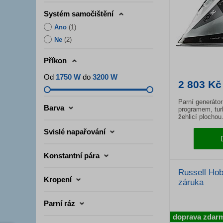
Systém samočištění
Ano
(
1
)
Ne
(
2
)
Příkon
Od
1750 W
do
3200 W
2 803 Kč
Parní generátor
Barva
programem, tu
žehlicí plochou
Svislé napařování
Konstantní pára
Russell Hob
Kropení
záruka
Parní ráz
doprava zdar