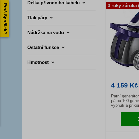
Délka přívodního kabelu
3 roky záruka 
Proč Spořílek?
Tlak páry
Nádržka na vodu
Ostatní funkce
Hmotnost
4 159 Kč
Parní generáto
párou 100 g/mi
vypnutí a přík