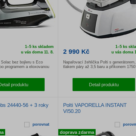
1–5 ks skladem
1–5 ks skl
2 990 Kč
u vás doma
11. 8.
u vás doma
1
 Solac bez bojleru s Eco
Napařovací žehlička Polti s generátorem,
rbo programem a eloxovanou
tlakem páry až 3,5 baru a příkonem 1750
.
Detail produktu
Detail produktu
bs 24440-56 + 3 roky
Polti VAPORELLA INSTANT
VI50.20
porovnat
porovn
ma
doprava zdarma