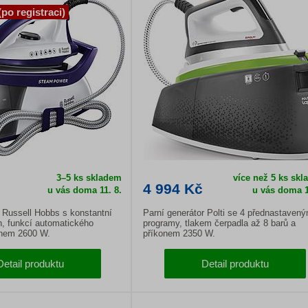
(po registraci)
3–5 ks skladem
více než 5 ks sk
4 994 Kč
u vás doma
11. 8.
u vás doma
1
r Russell Hobbs s konstantní
Parní generátor Polti se 4 přednastavený
n, funkcí automatického
programy, tlakem čerpadla až 8 barů a
onem 2600 W.
příkonem 2350 W.
Detail produktu
Detail produktu