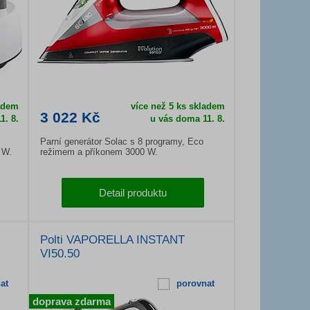
adem
více než 5 ks skladem
3 022 Kč
1. 8.
u vás doma
11. 8.
Parní generátor Solac s 8 programy, Eco
 W.
režimem a příkonem 3000 W.
Detail produktu
Polti VAPORELLA INSTANT
VI50.50
at
porovnat
doprava zdarma