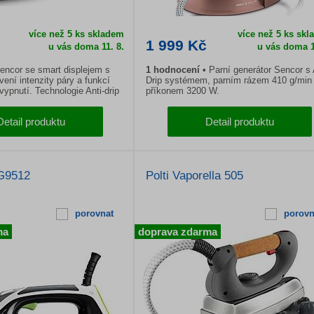
více než 5 ks skladem
více než 5 ks sk
1 999 Kč
u vás doma
11. 8.
u vás doma
1
Sencor se smart displejem s
1
hodnocení
Parní generátor Sencor s 
ení intenzity páry a funkcí
Drip systémem, parním rázem 410 g/min
ypnutí. Technologie Anti-drip
příkonem 3200 W.
ní, odvápňovací systém.
Detail produktu
Detail produktu
G9512
Polti Vaporella 505
porovnat
porovn
ma
doprava zdarma