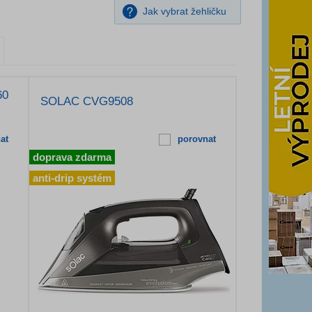
Jak vybrat žehličku
60
SOLAC CVG9508
at
porovnat
doprava zdarma
anti-drip systém