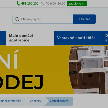
461 100 150
zavolejte mi
Po–Pá 9.00–16.00
Hledat
Malé domácí
D
Vestavné spotřebiče
spotřebiče
a
mácí spotřebiče
Žehličky
Žehlicí centra