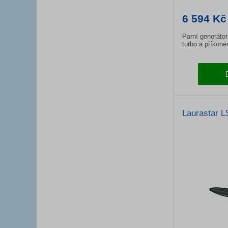
6 594 Kč
Parní generátor
turbo a příkon
Laurastar 