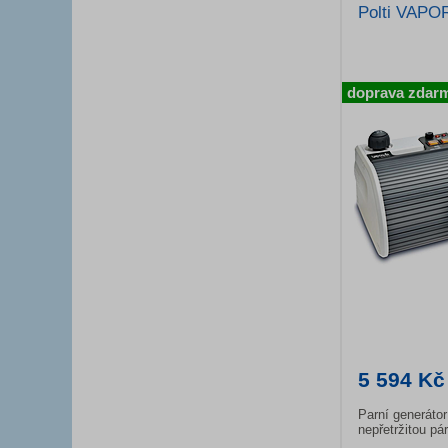
Polti VAP
doprava zdar
5 594 Kč
Parní generáto
nepřetržitou pá