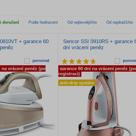
i doručení
Podle hodnocení
Od nejlevnějšího
Od nejdražšího
 0810VT + garance 60
Sencor SSI 0910RS + garance 
 peněz
dní vrácení peněz
porovnat
porovn
 na vrácení peněz (po
garance 60 dní na vrácení peněz (po
registraci)
anti-drip systém