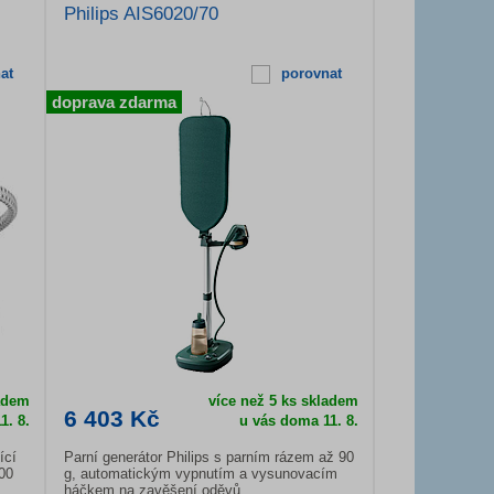
Philips AIS6020/70
at
porovnat
doprava zdarma
adem
více než 5 ks skladem
6 403 Kč
1. 8.
u vás doma
11. 8.
ící
Parní generátor Philips s parním rázem až 90
00
g, automatickým vypnutím a vysunovacím
háčkem na zavěšení oděvů.