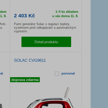
ladem
1–5 ks skladem
2 403 Kč
1. 8.
u vás doma
11. 8.
Anti-
Parní generátor Solac s regulací teploty,
 a
systémem proti odkapávání a automatickým
vypnutím.
Detail produktu
SOLAC CVG9611
at
porovnat
doprava zdarma