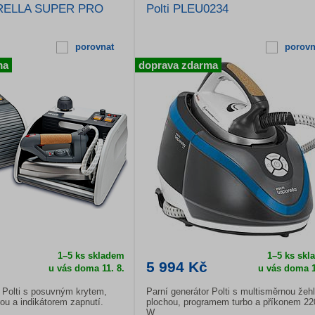
ORELLA SUPER PRO
Polti PLEU0234
porovnat
porovn
ma
doprava zdarma
1–5 ks skladem
1–5 ks skl
5 994 Kč
u vás doma
11. 8.
u vás doma
1
r Polti s posuvným krytem,
Parní generátor Polti s multisměrnou žehl
rou a indikátorem zapnutí.
plochou, programem turbo a příkonem 22
W.