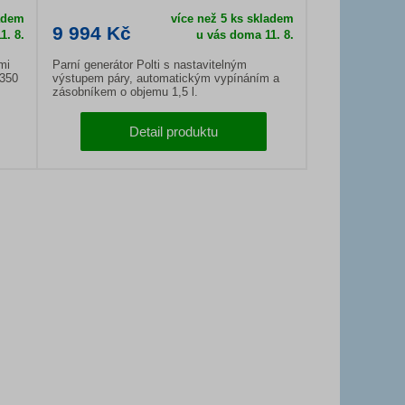
ladem
více než 5 ks skladem
9 994 Kč
1. 8.
u vás doma
11. 8.
mi
Parní generátor Polti s nastavitelným
2350
výstupem páry, automatickým vypínáním a
zásobníkem o objemu 1,5 l.
Detail produktu