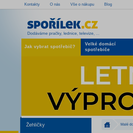
Kontakty
O nás
Vše o nákupu
Blog
Dodáváme pračky, lednice, televize, ...
Velké domácí
Jak vybrat spotřebič?
spotřebiče
Žehličky
Malé do