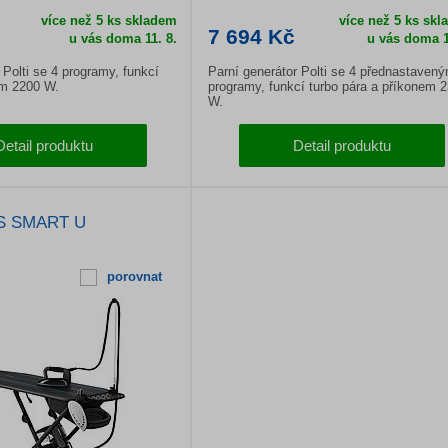
více než 5 ks skladem
více než 5 ks sk
7 694 Kč
u vás doma
11. 8.
u vás doma
1
 Polti se 4 programy, funkcí
Parní generátor Polti se 4 přednastavený
em 2200 W.
programy, funkcí turbo pára a příkonem 
W.
Detail produktu
Detail produktu
LS SMART U
porovnat