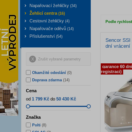
Napařovací žehličky
(
34
)
Žehlicí centra
(
16
)
Cestovní žehličky
(
4
)
Podle rychlost
Napařovače oděvů
(
14
)
Příslušenství
(
54
)
Sencor SSI
dní vrácení
Zrušit vybrané parametry
garance 60 dní
registraci)
Okamžité odeslání
(0)
Doprava zdarma
(14)
Cena
od
1 799 Kč
do
50 430 Kč
Značka
Polti
(
8
)