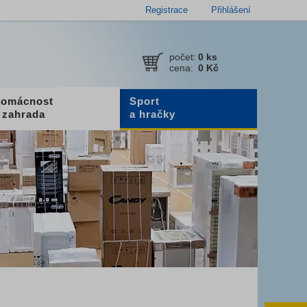
Registrace
Přihlášení
počet:
0
ks
cena:
0 Kč
omácnost
Sport
 zahrada
a hračky