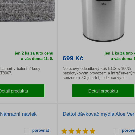
jen 2 ks za tuto cenu
jen 1 ks za tuto
699 Kč
u vás doma 11. 8.
u vás doma 1
Lamart v balení 2 kusy
Nerezový odpadkový koš ECG s 100%
LT8067.
bezdotykovým provozem a infračervený
senzorem. Objem 5 l, indikace vybit...
Detail produktu
Detail produktu
Náhradní návlek
Dettol dávkovač mýdla Aloe Ver
porovnat
porovn