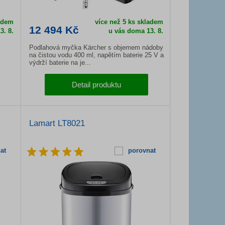
ladem
více než 5 ks skladem
12 494 Kč
3. 8.
u vás doma 13. 8.
Podlahová myčka Kärcher s objemem nádoby
na čistou vodu 400 ml, napětím baterie 25 V a
výdrží baterie na je...
Detail produktu
Lamart LT8021
at
porovnat