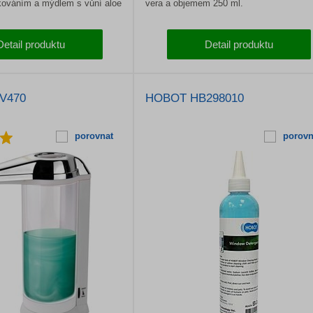
ováním a mýdlem s vůní aloe
vera a objemem 250 ml.
Detail produktu
Detail produktu
 V470
HOBOT HB298010
porovnat
porovn