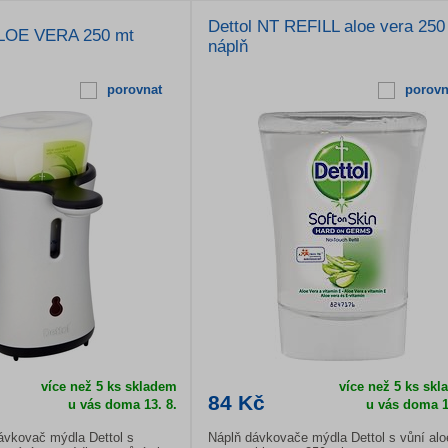
Dettol NT REFILL aloe vera 250
ALOE VERA 250 mt
náplň
porovnat
porovn
více než 5 ks skladem
více než 5 ks sk
84 Kč
u vás doma 13. 8.
u vás doma 1
vkovač mýdla Dettol s
Náplň dávkovače mýdla Dettol s vůní alo