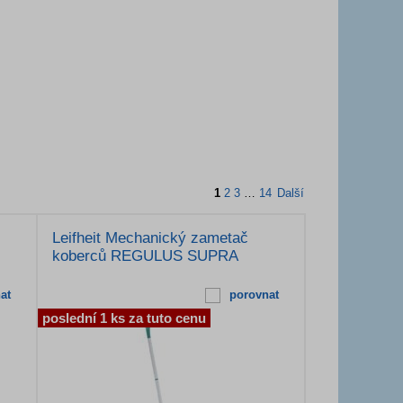
1
2
3
…
14
Další
Leifheit Mechanický zametač
koberců REGULUS SUPRA
at
porovnat
poslední 1 ks za tuto cenu