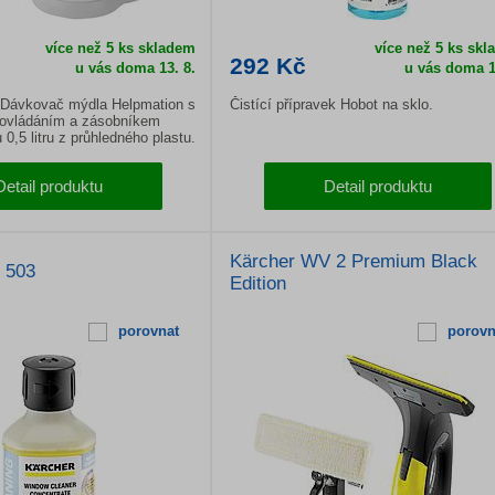
více než 5 ks skladem
více než 5 ks sk
292 Kč
u vás doma 13. 8.
u vás doma 1
Dávkovač mýdla Helpmation s
Čistící přípravek Hobot na sklo.
ovládáním a zásobníkem
0,5 litru z průhledného plastu.
Detail produktu
Detail produktu
Kärcher WV 2 Premium Black
 503
Edition
porovnat
porovn