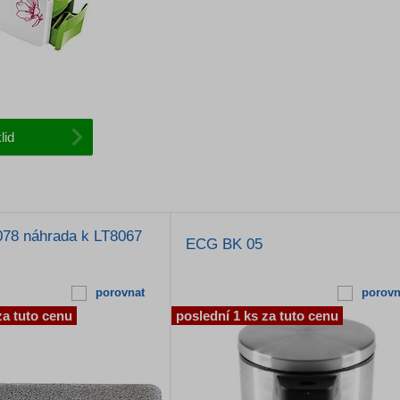
lid
078 náhrada k LT8067
ECG BK 05
porovnat
porovn
za tuto cenu
poslední 1 ks za tuto cenu