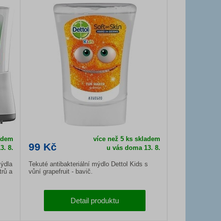
ladem
více než 5 ks skladem
99 Kč
3. 8.
u vás doma 13. 8.
ýdla
Tekuté antibakteriální mýdlo Dettol Kids s
trů a
vůní grapefruit - bavič.
Detail produktu