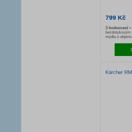
799 Kč
3 hodnocení
bezdotykovým 
mýdla o objemu 
Kärcher RM