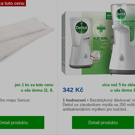
za tuto cenu
jen 1 ks za tuto cenu
více než 5 ks sk
342 Kč
u vás doma 11. 8.
u vás doma 1
ího mopu Sencor.
1 hodnocení
Bezdotykový dávkovač m
Dettol se zásobníkem mýdla na 250 milili
antibakteriálním mýdlem pro každod...
Detail produktu
Detail produktu