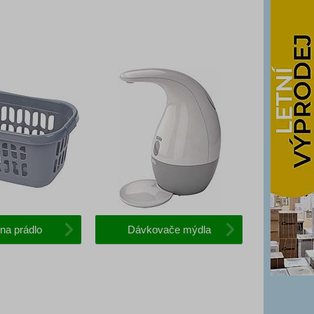
na prádlo
Dávkovače mýdla