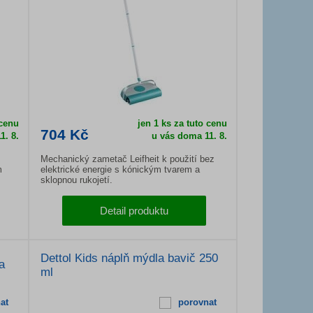
 cenu
jen 1 ks za tuto cenu
704 Kč
1. 8.
u vás doma 11. 8.
Mechanický zametač Leifheit k použití bez
m
elektrické energie s kónickým tvarem a
sklopnou rukojetí.
Detail produktu
Dettol Kids náplň mýdla bavič 250
a
ml
at
porovnat