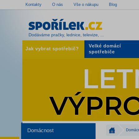
Kontakty
O nás
Vše o nákupu
Blog
Dodáváme pračky, lednice, televize, ...
Velké domácí
Jak vybrat spotřebič?
spotřebiče
Domácnost
Domácn