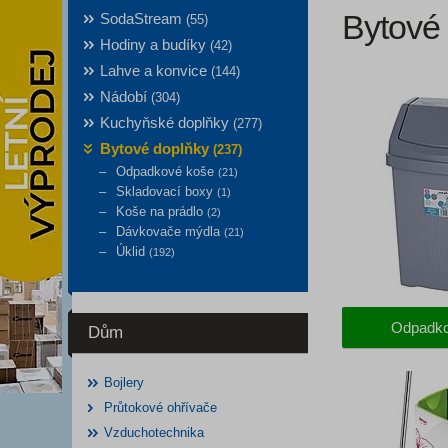
Bytové
SodaStream
(55)
Hodiny a budíky
(42)
Lahve a konvice
(144)
Nádobí
(304)
Kuchyňské doplňky
(277)
Bytové doplňky
(237)
Odpadkové koše
(21)
Skladovací boxy
(1)
Koše na prádlo
(2)
Dávkovače mýdla
(21)
Úklid
(192)
Odpadko
Dům
Bojlery
Průtokové ohřívače
Vzduchotechnika