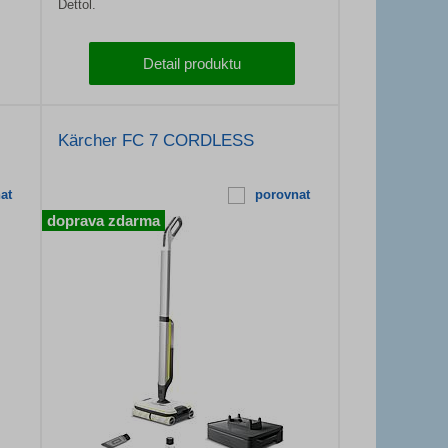
Dettol.
Detail produktu
Kärcher FC 7 CORDLESS
at
porovnat
doprava zdarma