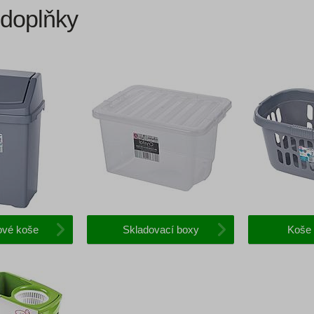
 doplňky
vé koše
Skladovací boxy
Koše 