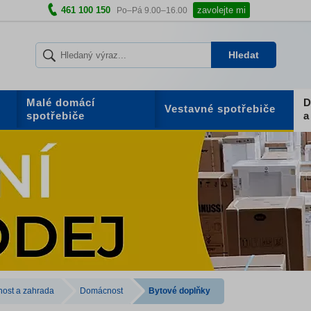
461 100 150
zavolejte mi
Po–Pá 9.00–16.00
Hledat
Malé domácí
D
Vestavné spotřebiče
spotřebiče
a
ost a zahrada
Domácnost
Bytové doplňky