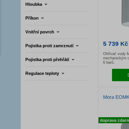
Hloubka
Příkon
Vnitřní povrch
5 739 Kč
Pojistka proti zamrznutí
Ohřívač vody M
mechanickým o
Pojistka proti přehřátí
6 barů.
Regulace teploty
Mora EOMK
doprava zdar