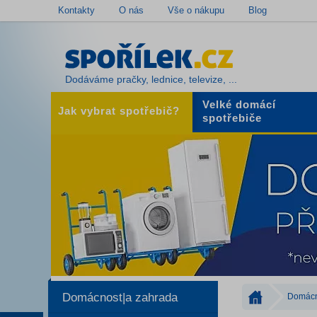
Kontakty
O nás
Vše o nákupu
Blog
Dodáváme pračky, lednice, televize, ...
Velké domácí
Jak vybrat spotřebič?
spotřebiče
Domácnost|a zahrada
Domácn