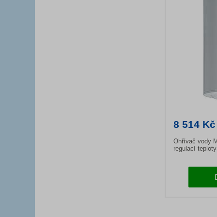
8 514 Kč
Ohřívač vody M
regulací teploty