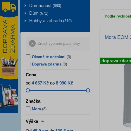
Domácnost
(
680
)
Dům
(
671
)
Podle rychlost
Hobby a zahrada
(
319
)
Mora EOM 
Zrušit vybrané parametry
Okamžité odeslání
(0)
doprava zdar
Doprava zdarma
(8)
Cena
od
4 657 Kč
do
8 990 Kč
Značka
Mora
(
8
)
Výška
Od
45,9 cm
do
130,5 cm