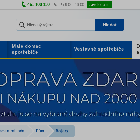
461 100 150
zavolejte mi
Po–Pá 9.00–16.00
Hledat
Malé domácí
D
Vestavné spotřebiče
spotřebiče
a
ost a zahrada
Dům
Bojlery