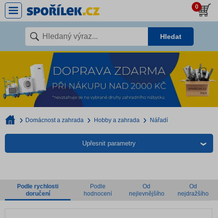
0
Hledat
Domácnost a zahrada
Hobby a zahrada
Nářadí
Upřesnit parametry
Podle rychlosti
Podle
Od
Od
doručení
hodnocení
nejlevnějšího
nejdražšího