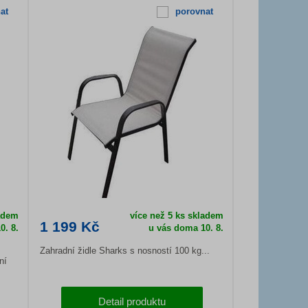
at
porovnat
ladem
více než 5 ks skladem
1 199 Kč
0. 8.
u vás doma
10. 8.
Zahradní židle Sharks s nosností 100 kg...
ní
Detail produktu