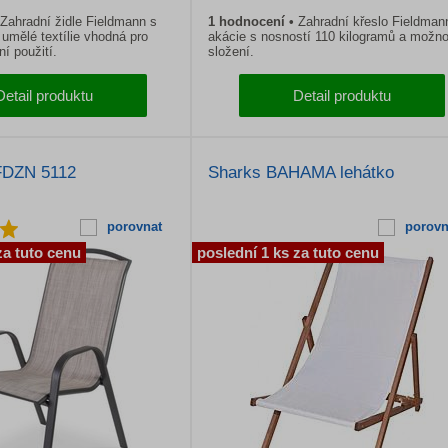
Zahradní židle Fieldmann s
1
hodnocení
Zahradní křeslo Fieldman
 umělé textílie vhodná pro
akácie s nosností 110 kilogramů a možno
ní použití.
složení.
Detail produktu
Detail produktu
FDZN 5112
Sharks BAHAMA lehátko
porovnat
porovn
za tuto cenu
poslední 1 ks za tuto cenu