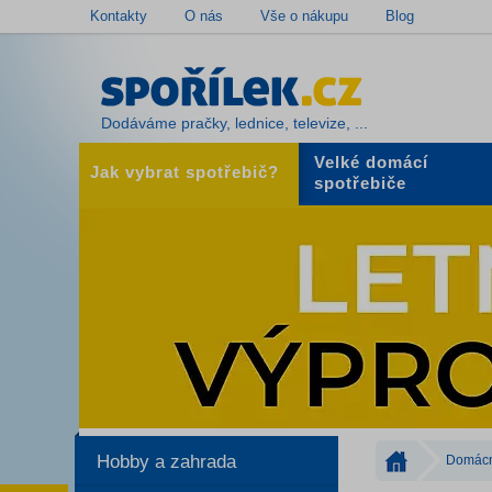
Kontakty
O nás
Vše o nákupu
Blog
Dodáváme pračky, lednice, televize, ...
Velké domácí
Jak vybrat spotřebič?
spotřebiče
Hobby a zahrada
Domácn