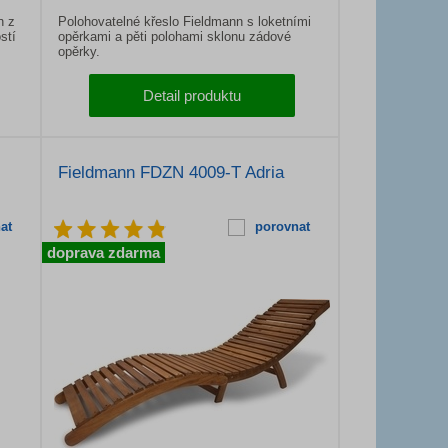
n z
Polohovatelné křeslo Fieldmann s loketními
stí
opěrkami a pěti polohami sklonu zádové
opěrky.
Detail produktu
Fieldmann FDZN 4009-T Adria
at
porovnat
doprava zdarma