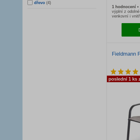
dřevo
(
4
)
1
hodnocení
výplní z odolné
venkovní i vnitř
Fieldmann 
poslední 1 ks 