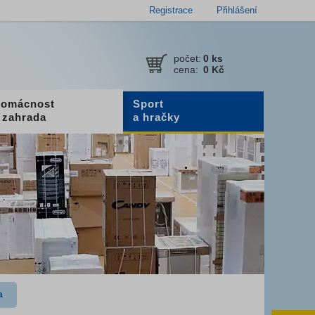
Registrace
Přihlášení
počet:
0
ks
cena:
0 Kč
omácnost
Sport
 zahrada
a hračky
a