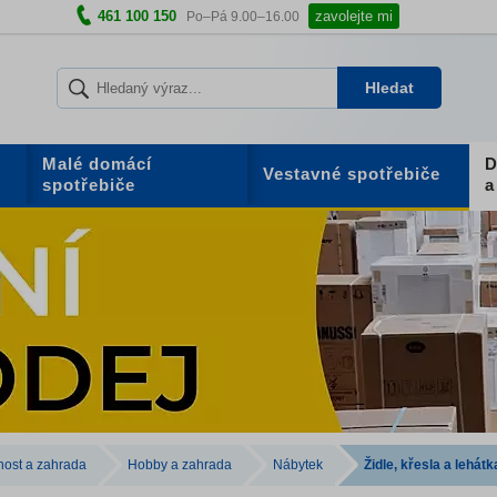
461 100 150
zavolejte mi
Po–Pá 9.00–16.00
Hledat
Malé domácí
D
Vestavné spotřebiče
spotřebiče
a
ost a zahrada
Hobby a zahrada
Nábytek
Židle, křesla a lehátk