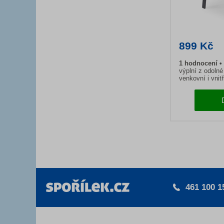
899 Kč
1
hodnocení
výplní z odolné
venkovní i vnitř
461 100 1