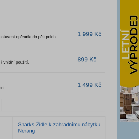
1 999 Kč
astavení opěradla do pěti poloh.
899 Kč
 vnitřní použití.
1 499 Kč
ení.
Sharks Židle k zahradnímu nábytku
Nerang