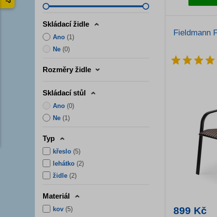
Skládací židle
Fieldmann 
Ano
(
1
)
Ne
(
0
)
Rozměry židle
Skládací stůl
Ano
(
0
)
Ne
(
1
)
Typ
křeslo
(
5
)
lehátko
(
2
)
židle
(
2
)
Materiál
899 Kč
kov
(
5
)