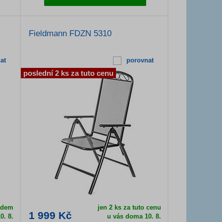
Fieldmann FDZN 5310
at
porovnat
poslední 2 ks za tuto cenu
adem
jen 2 ks za tuto cenu
1 999 Kč
0. 8.
u vás doma
10. 8.