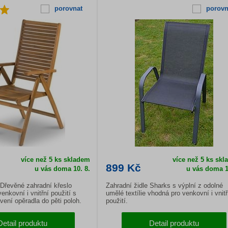
porovnat
porovn
více než 5 ks skladem
více než 5 ks sk
899 Kč
u vás doma
10. 8.
u vás doma
1
Dřevěné zahradní křeslo
Zahradní židle Sharks s výplní z odolné
enkovní i vnitřní použití s
umělé textílie vhodná pro venkovní i vnitř
ení opěradla do pěti poloh.
použití.
Detail produktu
Detail produktu