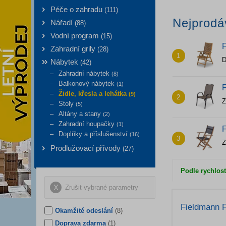
Péče o zahradu
(
111
)
Nejprodá
Nářadí
(
88
)
Vodní program
(
15
)
Zahradní grily
(
28
)
1
D
Nábytek
(
42
)
Zahradní nábytek
(
8
)
Balkonový nábytek
(
1
)
Židle, křesla a lehátka
(
9
)
2
Z
Stoly
(
5
)
Altány a stany
(
2
)
Zahradní houpačky
(
1
)
Doplňky a příslušenství
(
16
)
3
Z
Prodlužovací přívody
(
27
)
Podle rychlost
Zrušit vybrané parametry
Fieldmann 
Okamžité odeslání
(8)
Doprava zdarma
(1)