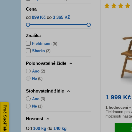
Cena
od
899 Kč
do
3 365 Kč
Značka
Fieldmann
(
6
)
Sharks
(
3
)
Polohovatelné židle
Ano
(
2
)
Ne
(
0
)
Stohovatelné židle
1 999 Kč
Ano
(
3
)
Ne
(
1
)
Proč Spořílek?
1
hodnocení
Fieldmann pro v
možností nastav
Nosnost
Od
100 kg
do
140 kg