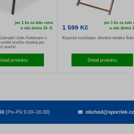
jen 1 ks za tuto cenu
jen 1 ks za tuto
1 599 Kč
u vás doma
10. 8.
u vás doma
1
Zahradní židle Fieldmann s
Klasické rozkládací dřevěné lehátko Ba
 umělé textílie vhodná pro
ní použití.
Detail produktu
Detail produktu
50
(Po–Pá 9.00–16.00)
obchod@sporilek.c