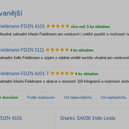
vanější
Fieldmann FDZN 4101
více než 5 ks skladem
řevěné zahradní křeslo Fieldmann pro venkovní i vnitřní použití s možností n
Fieldmann FDZN 5111
4 ks skladem
ahradní židle Fieldmann s výplní z odolné umělé textílie vhodná pro venkovní i
Fieldmann FDZN 4201-T
4 ks skladem
ahradní křeslo Fieldmann z akácie s nosností 110 kilogramů a možností slož
i doručení
Podle hodnocení
Od nejlevnějšího
Od nejdražšího
FDZN 4101
Sharks SA038 židle Linda