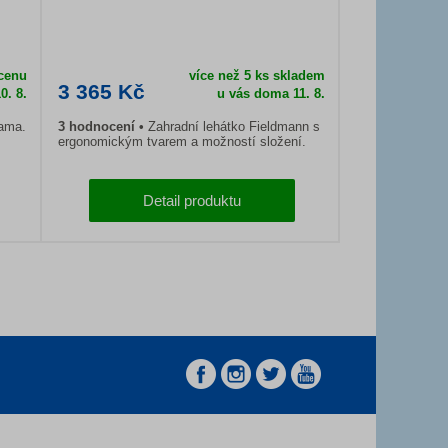
 cenu
více než 5 ks skladem
3 365 Kč
0. 8.
u vás doma
11. 8.
hama.
3
hodnocení
Zahradní lehátko Fieldmann s
ergonomickým tvarem a možností složení.
Detail produktu
z