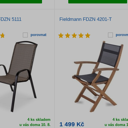
FDZN 5111
Fieldmann FDZN 4201-T
porovnat
porovn
4 ks skladem
4 ks skl
1 499 Kč
u vás doma
10. 8.
u vás doma
1