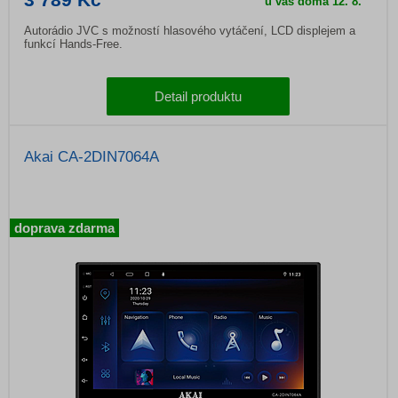
u vás doma
12. 8.
Autorádio JVC s možností hlasového vytáčení, LCD displejem a
funkcí Hands-Free.
Detail produktu
Akai CA-2DIN7064A
doprava zdarma