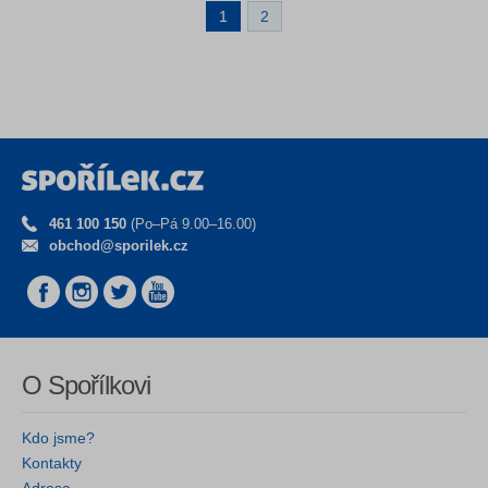
1
2
461 100 150
(Po–Pá 9.00–16.00)
obchod@sporilek.cz
O Spořílkovi
Kdo jsme?
Kontakty