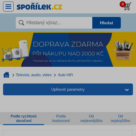
0
Hledat
Televize, audio, video
Auto HiFi
Upřesnit parametry
Podle rychlosti
Podle
Od
Od
doručení
hodnocení
nejlevnějšího
nejdražšího