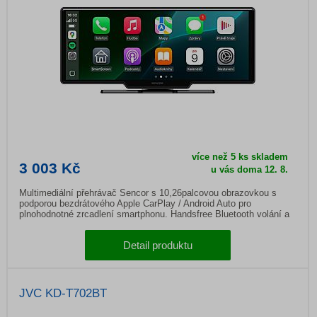
více než 5 ks skladem
3 003 Kč
u vás doma
12. 8.
Multimediální přehrávač Sencor s 10,26palcovou obrazovkou s
podporou bezdrátového Apple CarPlay / Android Auto pro
plnohodnotné zrcadlení smartphonu. Handsfree Bluetooth volání a
vestavěný mikrofon.
Detail produktu
JVC KD-T702BT