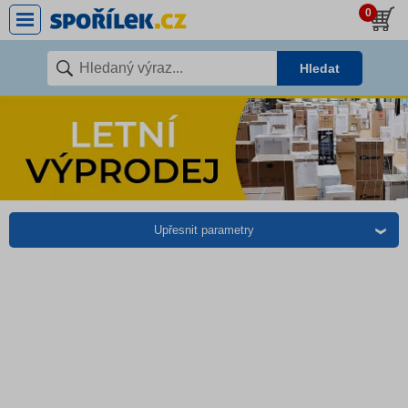
0
Hledat
Upřesnit parametry