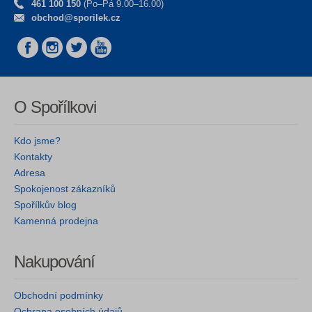
461 100 150
(Po–Pá 9.00–16.00)
obchod@sporilek.cz
O Spořílkovi
Kdo jsme?
Kontakty
Adresa
Spokojenost zákazníků
Spořílkův blog
Kamenná prodejna
Nakupování
Obchodní podmínky
Ochrana osobních údajů