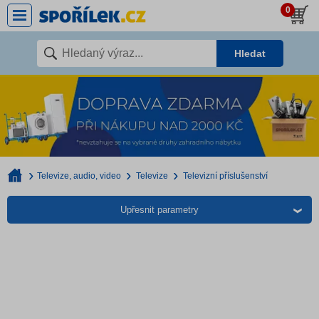
0
Hledat
Televize, audio, video
Televize
Televizní příslušenství
Upřesnit parametry