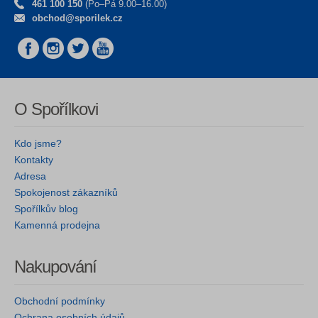
461 100 150
(Po–Pá 9.00–16.00)
obchod@sporilek.cz
O Spořílkovi
Kdo jsme?
Kontakty
Adresa
Spokojenost zákazníků
Spořílkův blog
Kamenná prodejna
Nakupování
Obchodní podmínky
Ochrana osobních údajů