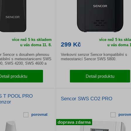
více než 5 ks skladem
více než 5 ks sk
299 Kč
u vás doma
11. 8.
u vás doma
1
or Sencor s dosahem přenosu
Venkovní senzor Sencor kompatibilní s
tibilní s meteostanicemi SWS
meteostanicí Sencor SWS 5800.
0, SWS 4200, SWS 4600 a
Detail produktu
Detail produktu
S T POOL PRO
Sencor SWS CO2 PRO
enzor
porovnat
porovn
doprava zdarma