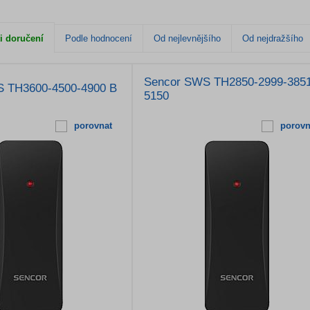
i doručení
Podle hodnocení
Od nejlevnějšího
Od nejdražšího
Sencor SWS TH2850-2999-385
 TH3600-4500-4900 B
5150
porovnat
porovn