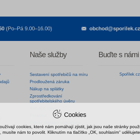
50
(Po–Pá 9.00–16.00)
obchod@sporilek.c
Naše služby
Buďte s námi
y
Sestavení spotřebičů na míru
Spořílek.c
údajů
Prodloužená záruka
Nákup na splátky
Zprostředkování
spotřebitelského úvěru
Aktuální slevy
Cookies
Poradna
y
Odvoz starého spotřebiče
užívají cookies, které nám pomáhají zjistit, jak jsou naše stránky pou
, musíte nám to povolit. Kliknutím na tlačítko „OK, souhlasím“ udělujete