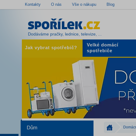
Kontakty
O nás
Vše o nákupu
Blog
Dodáváme pračky, lednice, televize, ...
Velké domácí
Jak vybrat spotřebič?
spotřebiče
Dům
Domácn