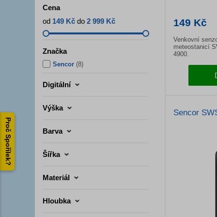
Cena
od
149 Kč
do
2 999 Kč
149 Kč
Venkovní senzo
meteostanicí 
Značka
4900.
Sencor
(
8
)
Digitální
Výška
Sencor SWS
Proč Spořílek?
Barva
Šířka
Materiál
Hloubka