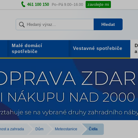
461 100 150
zavolejte mi
Po–Pá 9.00–16.00
Hledat
Malé domácí
D
Vestavné spotřebiče
spotřebiče
a
ost a zahrada
Dům
Meteostanice
Čidla