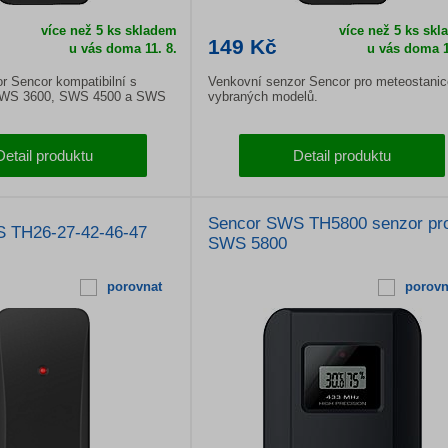
více než 5 ks skladem
více než 5 ks sk
149 Kč
u vás doma
11. 8.
u vás doma
1
r Sencor kompatibilní s
Venkovní senzor Sencor pro meteostanic
SWS 3600, SWS 4500 a SWS
vybraných modelů.
Detail produktu
Detail produktu
Sencor SWS TH5800 senzor pr
 TH26-27-42-46-47
SWS 5800
porovnat
porovn