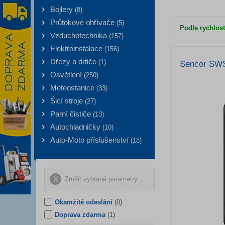
Bojlery
(
8
)
Průtokové ohřívače
(
5
)
Podle rychlost
Vzduchotechnika
(
157
)
Elektroinstalace
(
156
)
Dřezy a drtiče
(
1
)
Sencor SWS
Osvětlení
(
250
)
Meteostanice
(
33
)
Šicí stroje
(
27
)
Parní čističe
(
13
)
Autochladničky
(
10
)
Auto-Moto příslušenství
(
18
)
Zrušit vybrané parametry
Okamžité odeslání
(0)
Doprava zdarma
(1)