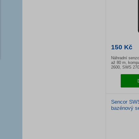
150 Kč
Náhradní senz
až 80 m, kompa
2600, SWS 270
SWS 4700.
Sencor SW
bazénový s