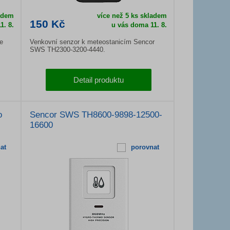
ladem
více než 5 ks skladem
150 Kč
1. 8.
u vás doma
11. 8.
e
Venkovní senzor k meteostanicím Sencor
SWS TH2300-3200-4440.
Detail produktu
o
Sencor SWS TH8600-9898-12500-
16600
at
porovnat