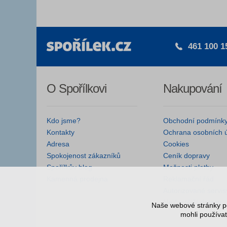
461 100 1
O Spořílkovi
Nakupování
Kdo jsme?
Obchodní podmínk
Kontakty
Ochrana osobních 
Adresa
Cookies
Spokojenost zákazníků
Ceník dopravy
Spořílkův blog
Možnosti platby
Kamenná prodejna
Reklamační řád
Autorizované servis
Nejčastější dotazy
Naše webové stránky po
mohli používat