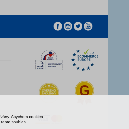
z
z
žívány. Abychom cookies
 tento souhlas.