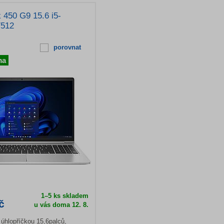
450 G9 15.6 i5-
/512
porovnat
ma
1–5 ks skladem
č
u vás doma
12. 8.
úhlopříčkou 15,6palců,