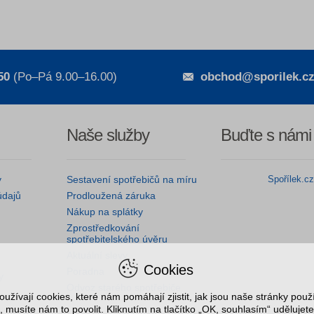
50
(Po–Pá 9.00–16.00)
obchod@sporilek.c
Naše služby
Buďte s námi
y
Sestavení spotřebičů na míru
Spořílek.c
údajů
Prodloužená záruka
Nákup na splátky
Zprostředkování
spotřebitelského úvěru
Aktuální slevy
Cookies
Poradna
y
Odvoz starého spotřebiče
užívají cookies, které nám pomáhají zjistit, jak jsou naše stránky pou
, musíte nám to povolit. Kliknutím na tlačítko „OK, souhlasím“ udělujete