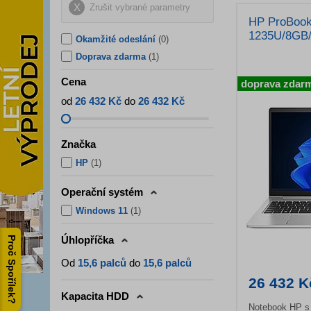
Zrušit vybrané parametry
HP ProBook 
1235U/8GB
Okamžité odeslání
(0)
Doprava zdarma
(1)
Cena
doprava zdar
od
26 432 Kč
do
26 432 Kč
Značka
HP
(
1
)
Operační systém
Windows 11
(
1
)
Úhlopříčka
Proč Spořílek?
Od
15,6 palců
do
15,6 palců
26 432 K
Kapacita HDD
Notebook HP s 