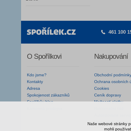
461 100 1
O Spořílkovi
Nakupování
Kdo jsme?
Obchodní podmínk
Kontakty
Ochrana osobních 
Adresa
Cookies
Spokojenost zákazníků
Ceník dopravy
Spořílkův blog
Možnosti platby
Kamenná prodejna
Reklamační řád
Autorizované servis
Nejčastější dotazy
Naše webové stránky po
mohli používat