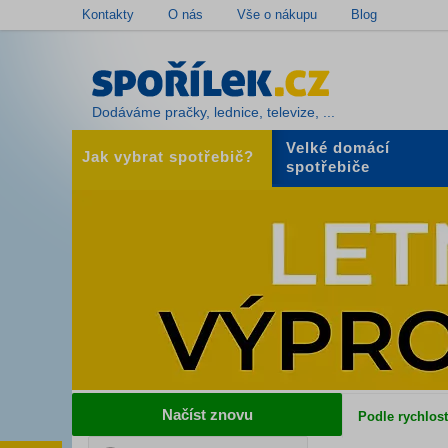
Kontakty
O nás
Vše o nákupu
Blog
Dodáváme pračky, lednice, televize, ...
Velké domácí
Jak vybrat spotřebič?
spotřebiče
Načíst znovu
Podle rychlost