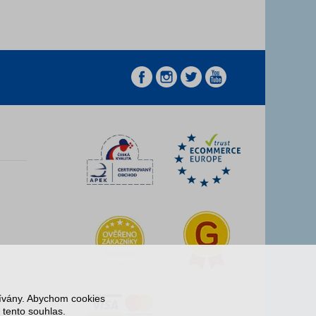
z
z
žívány. Abychom cookies
 tento souhlas.