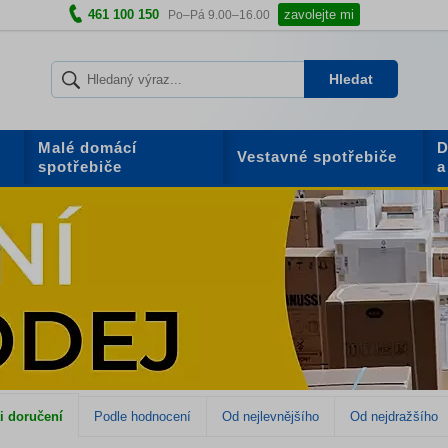
461 100 150
zavolejte mi
Po–Pá 9.00–16.00
Hledat
Malé domácí
D
Vestavné spotřebiče
spotřebiče
a
i doručení
Podle hodnocení
Od nejlevnějšího
Od nejdražšího