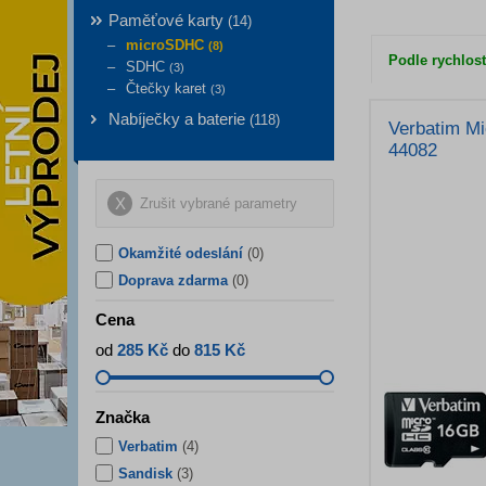
Paměťové karty
(
14
)
microSDHC
(
8
)
Podle rychlost
SDHC
(
3
)
Čtečky karet
(
3
)
Nabíječky a baterie
(
118
)
Verbatim M
44082
Zrušit vybrané parametry
Okamžité odeslání
(0)
Doprava zdarma
(0)
Cena
od
285 Kč
do
815 Kč
Značka
Verbatim
(
4
)
Sandisk
(
3
)