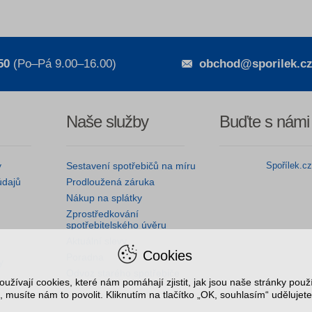
50
(Po–Pá 9.00–16.00)
obchod@sporilek.c
Naše služby
Buďte s námi
y
Sestavení spotřebičů na míru
Spořílek.c
údajů
Prodloužená záruka
Nákup na splátky
Zprostředkování
spotřebitelského úvěru
Aktuální slevy
Cookies
Poradna
y
Odvoz starého spotřebiče
užívají cookies, které nám pomáhají zjistit, jak jsou naše stránky pou
, musíte nám to povolit. Kliknutím na tlačítko „OK, souhlasím“ udělujete