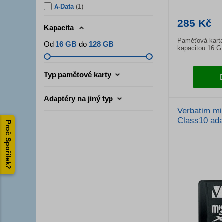
A-Data
(
1
)
285 Kč
Kapacita
Paměťová kart
Od
16 GB
do
128 GB
kapacitou 16 G
Typ pamětové karty
Adaptéry na jiný typ
Verbatim m
Class10 ad
Proč Spořílek?