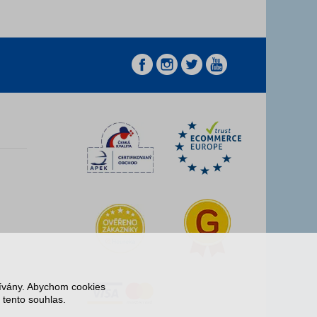
z
z
žívány. Abychom cookies
 tento souhlas.