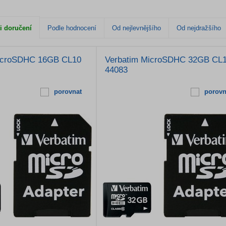
i doručení
Podle hodnocení
Od nejlevnějšího
Od nejdražšího
icroSDHC 16GB CL10
Verbatim MicroSDHC 32GB CL
44083
porovnat
porovn