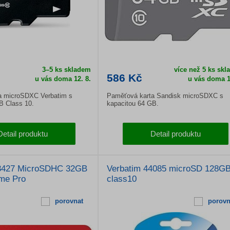
3–5 ks skladem
více než 5 ks sk
586 Kč
u vás doma
12. 8.
u vás doma
1
a microSDXC Verbatim s
Paměťová karta Sandisk microSDXC s
B Class 10.
kapacitou 64 GB.
Detail produktu
Detail produktu
3427 MicroSDHC 32GB
Verbatim 44085 microSD 128G
me Pro
class10
porovnat
porovn