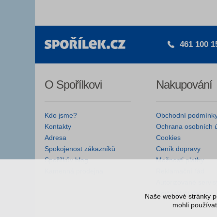
461 100 1
O Spořílkovi
Nakupování
Kdo jsme?
Obchodní podmínk
Kontakty
Ochrana osobních 
Adresa
Cookies
Spokojenost zákazníků
Ceník dopravy
Spořílkův blog
Možnosti platby
Kamenná prodejna
Reklamační řád
Autorizované servis
Nejčastější dotazy
Naše webové stránky po
mohli používat