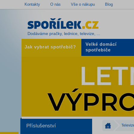
Kontakty
O nás
Vše o nákupu
Blog
Dodáváme pračky, lednice, televize, ...
Velké domácí
Jak vybrat spotřebič?
spotřebiče
Příslušenství
Televiz