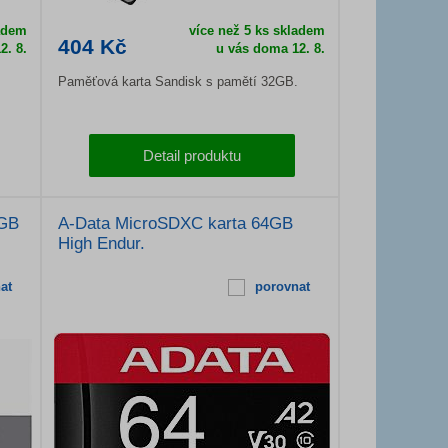
adem
více než 5 ks skladem
404 Kč
2. 8.
u vás doma
12. 8.
Paměťová karta Sandisk s pamětí 32GB.
Detail produktu
4GB
A-Data MicroSDXC karta 64GB
High Endur.
at
porovnat