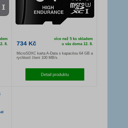
ladem
více než 5 ks skladem
734 Kč
2. 8.
u vás doma
12. 8.
MicroSDXC karta A-Data s kapacitou 64 GB a
rychlostí čtení 100 MB/s.
Detail produktu
B
at