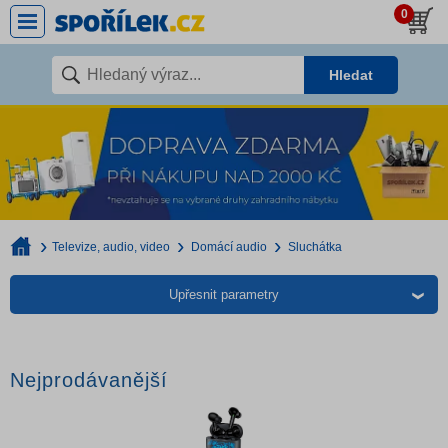
0
Hledat
Televize, audio, video
Domácí audio
Sluchátka
Upřesnit parametry
Nejprodávanější