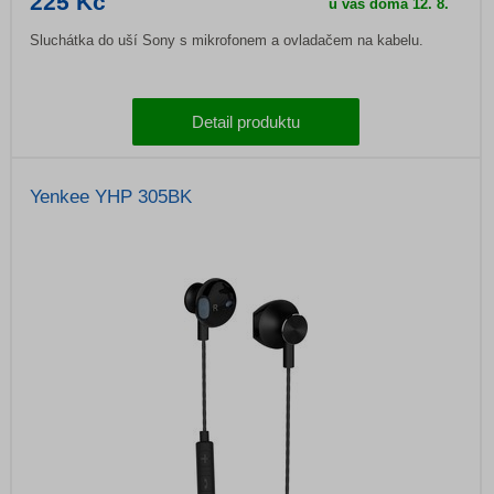
225 Kč
u vás doma
12. 8.
Sluchátka do uší Sony s mikrofonem a ovladačem na kabelu.
Detail produktu
Yenkee YHP 305BK