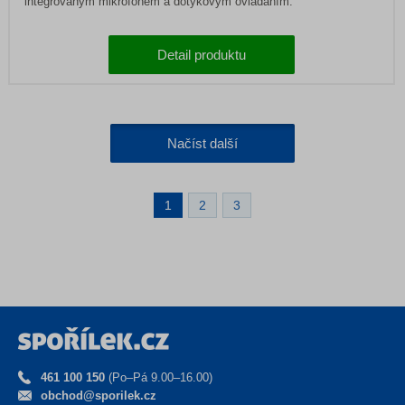
integrovaným mikrofonem a dotykovým ovládáním.
Detail produktu
Načíst další
1
2
3
461 100 150
(Po–Pá 9.00–16.00)
obchod@sporilek.cz