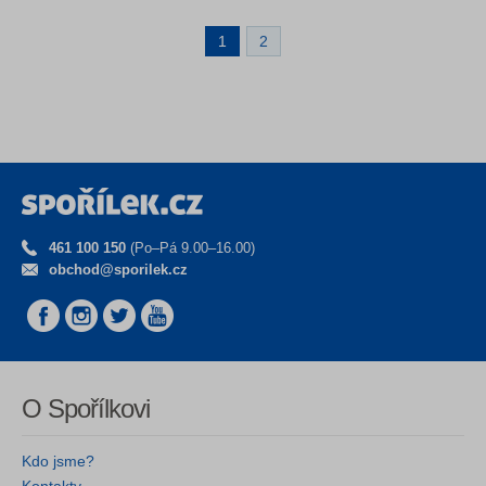
1
2
461 100 150
(Po–Pá 9.00–16.00)
obchod@sporilek.cz
O Spořílkovi
Kdo jsme?