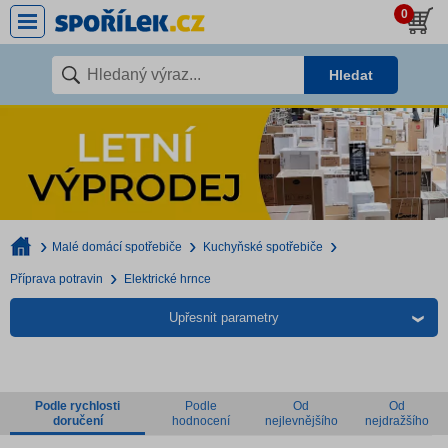
0
Hledat
Malé domácí spotřebiče
Kuchyňské spotřebiče
Příprava potravin
Elektrické hrnce
Upřesnit parametry
Podle rychlosti
Podle
Od
Od
doručení
hodnocení
nejlevnějšího
nejdražšího