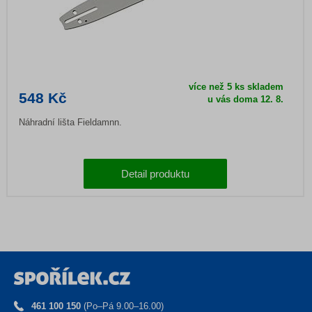
více než 5 ks skladem
548 Kč
u vás doma
12. 8.
Náhradní lišta Fieldamnn.
Detail produktu
461 100 150
(Po–Pá 9.00–16.00)