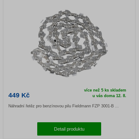
více než 5 ks skladem
449 Kč
u vás doma
12. 8.
Náhradní řetěz pro benzínovou pilu Fieldmann FZP 3001-B ...
Detail produktu