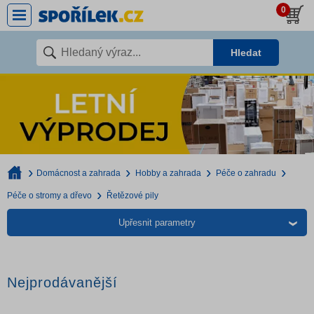
0
Hledat
Domácnost a zahrada
Hobby a zahrada
Péče o zahradu
Péče o stromy a dřevo
Řetězové pily
Upřesnit parametry
Nejprodávanější