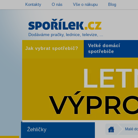
Kontakty
O nás
Vše o nákupu
Blog
Dodáváme pračky, lednice, televize, ...
Velké domácí
Jak vybrat spotřebič?
spotřebiče
Žehličky
Malé do