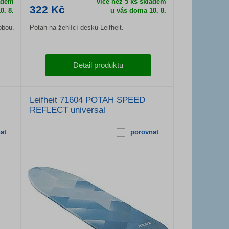
adem
více než 5 ks skladem
322 Kč
0. 8.
u vás doma
10. 8.
obou.
Potah na žehlící desku Leifheit.
Detail produktu
Leifheit 71604 POTAH SPEED
REFLECT universal
at
porovnat