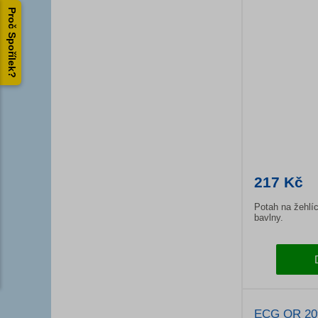
Proč Spořílek?
217 Kč
Potah na žehlíc
bavlny.
ECG OR 20