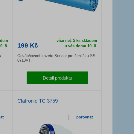
ladem
více než 5 ks skladem
199 Kč
0. 8.
u vás doma
10. 8.
s
Odvápňovací kazeta Sencor pro žehličku SSI
0710VT.
Detail produktu
Clatronic TC 3759
at
porovnat