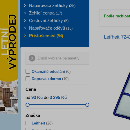
Napařovací žehličky
(
35
)
Žehlicí centra
(
17
)
Podle rychlost
Cestovní žehličky
(
5
)
Napařovače oděvů
(
15
)
Příslušenství
(
54
)
Leifheit 724
Zrušit vybrané parametry
Okamžité odeslání
(0)
Doprava zdarma
(10)
Cena
od
93 Kč
do
3 295 Kč
Značka
Leifheit
(
28
)