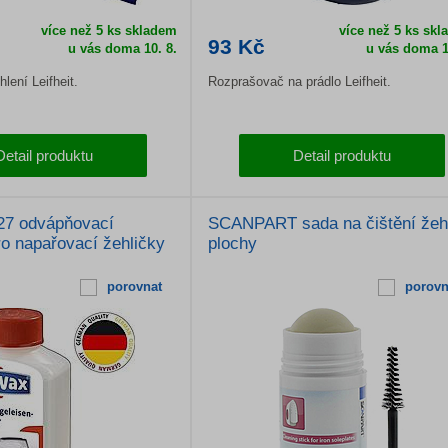
více než 5 ks skladem
více než 5 ks sk
93 Kč
u vás doma
10. 8.
u vás doma
1
lení Leifheit.
Rozprašovač na prádlo Leifheit.
Detail produktu
Detail produktu
27 odvápňovací
SCANPART sada na čištění žehl
ro napařovací žehličky
plochy
porovnat
porovn