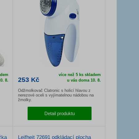
ladem
více než 5 ks skladem
253 Kč
0. 8.
u vás doma
10. 8.
Odžmolkovač Clatronic s holicí hlavou z
nerezové oceli s vyjímatelnou nádobou na
žmolky.
Detail produktu
žka
Leifheit 72691 odkládací plocha