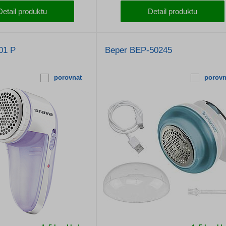
Detail produktu
Detail produktu
01 P
Beper BEP-50245
porovnat
porovn