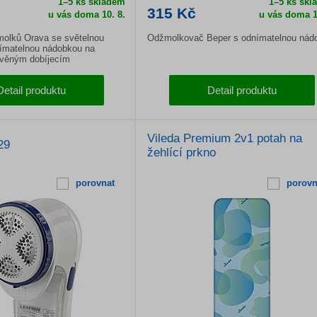
1–5 ks skladem
1–5 ks skl
315 Kč
u vás doma
10. 8.
u vás doma
1
olků Orava se světelnou
Odžmolkovač Beper s odnímatelnou nád
nímatelnou nádobkou na
avěným dobíjecím
Detail produktu
Detail produktu
Vileda Premium 2v1 potah na
29
žehlící prkno
porovnat
porovn