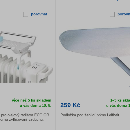
porovnat
porovn
více než 5 ks skladem
1–5 ks skl
259 Kč
u vás doma
10. 8.
u vás doma
1
 pro olejový radiátor ECG OR
Podložka pod žehlicí prkno Leifheit.
u na zvlhčování vzduchu.