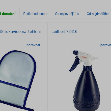
i doručení
Podle hodnocení
Od nejlevnějšího
Od nejdražšího
18 rukavice na žehlení
Leifheit 72416
porovnat
porovn