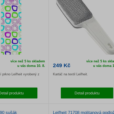
více než 5 ks skladem
více než 5 ks sk
249 Kč
u vás doma
10. 8.
u vás doma
1
í prkno Leifheit vyrobený z
Kartáč na textil Leifheit.
Detail produktu
Detail produktu
90 sušák
Leifheit 71708 molitanová podlo