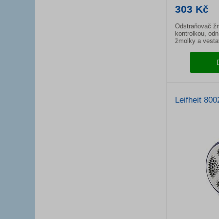
303 Kč
Odstraňovač žm
kontrolkou, od
žmolky a vest
akumulátorem.
Leifheit 800