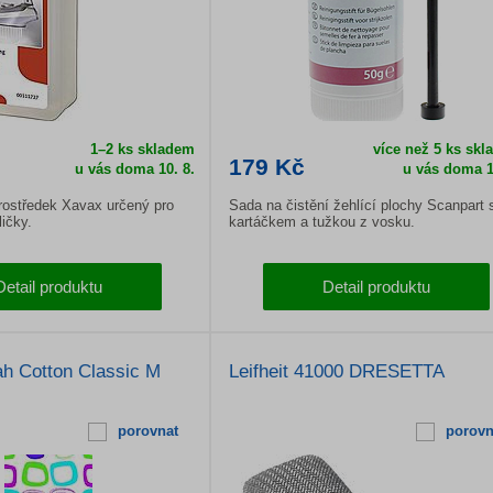
1–2 ks skladem
více než 5 ks sk
179 Kč
u vás doma
10. 8.
u vás doma
1
ostředek Xavax určený pro
Sada na čistění žehlící plochy Scanpart 
ičky.
kartáčkem a tužkou z vosku.
Detail produktu
Detail produktu
tah Cotton Classic M
Leifheit 41000 DRESETTA
porovnat
porovn