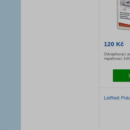
120 Kč
Odvápňovací pr
napařovací žehl
Leifheit Po