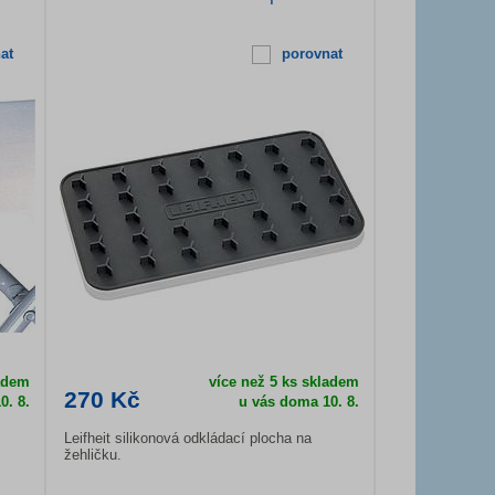
at
porovnat
adem
více než 5 ks skladem
270 Kč
0. 8.
u vás doma
10. 8.
Leifheit silikonová odkládací plocha na
žehličku.