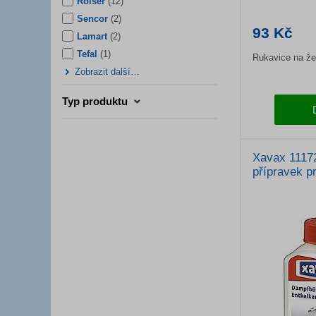
Rolser
(
12
)
Sencor
(
2
)
93 Kč
Lamart
(
2
)
Tefal
(
1
)
Rukavice na žeh
Zobrazit další…
Typ produktu
Xavax 1117
přípravek p