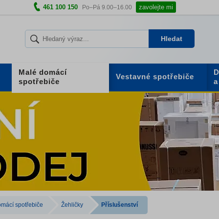
461 100 150
zavolejte mi
Po–Pá 9.00–16.00
Hledat
Malé domácí
D
Vestavné spotřebiče
spotřebiče
a
mácí spotřebiče
Žehličky
Příslušenství