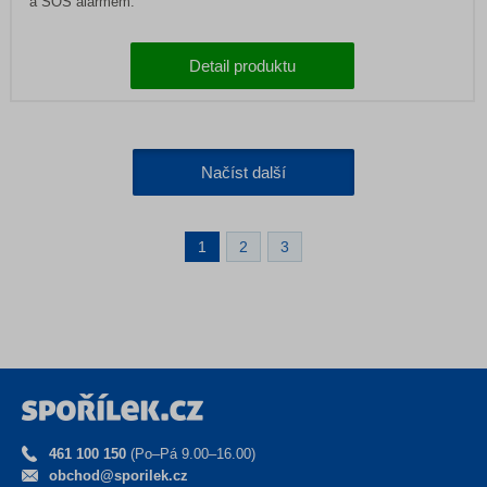
a SOS alarmem.
Detail produktu
Načíst další
1
2
3
461 100 150
(Po–Pá 9.00–16.00)
obchod@sporilek.cz