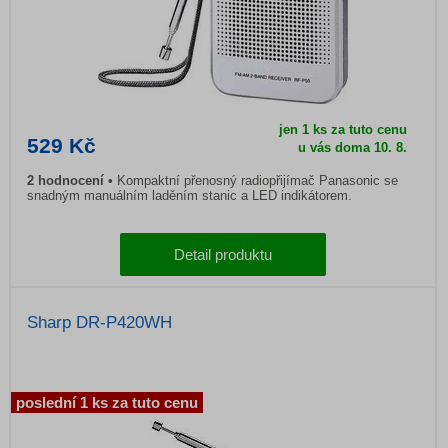
jen 1 ks za tuto cenu
529 Kč
u vás doma
10. 8.
2
hodnocení
Kompaktní přenosný radiopřijímač Panasonic se
snadným manuálním laděním stanic a LED indikátorem.
Detail produktu
Sharp DR-P420WH
poslední 1 ks za tuto cenu