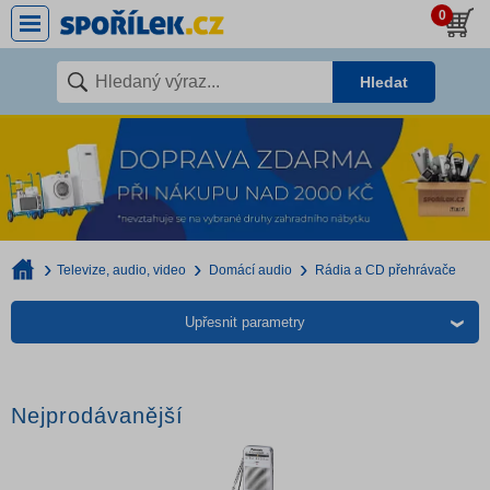
0
Hledat
Televize, audio, video
Domácí audio
Rádia a CD přehrávače
Upřesnit parametry
Nejprodávanější