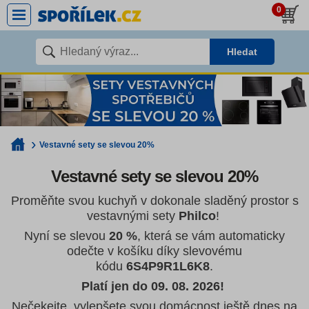
0
Hledat
Vestavné sety se slevou 20%
Vestavné sety se slevou 20%
Proměňte svou kuchyň v dokonale sladěný prostor s
vestavnými sety
Philco
!
Nyní se slevou
20 %
, která se vám automaticky
odečte v košíku díky slevovému
kódu
6S4P9R1L6K8
.
Platí jen do 09. 08. 2026!
Nečekejte, vylepšete svou domácnost ještě dnes na