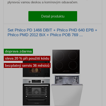
plynovou varnou deskou a komínovým odsavačem.
Detail produktu
Set Philco PD 1466 DBIT + Philco PHD 640 EPB +
Philco PMD 2012 BiX + Philco POB 769 ...
doprava zdarma
sleva 20 % při použití kódu
bezplatný servis 36 měsíců