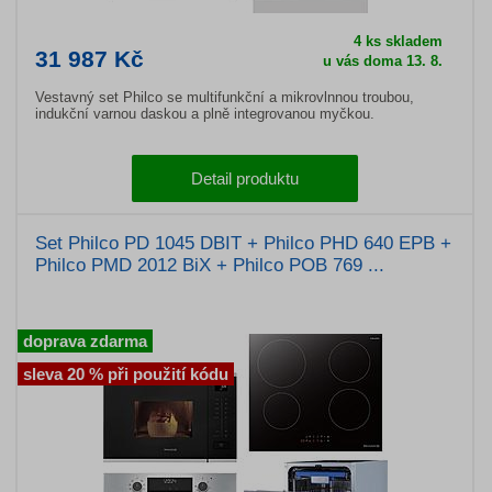
4 ks skladem
31 987 Kč
u vás doma 13. 8.
Vestavný set Philco se multifunkční a mikrovlnnou troubou,
indukční varnou daskou a plně integrovanou myčkou.
Detail produktu
Set Philco PD 1045 DBIT + Philco PHD 640 EPB +
Philco PMD 2012 BiX + Philco POB 769 ...
doprava zdarma
sleva 20 % při použití kódu