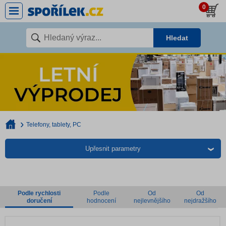
0
Hledat
Telefony, tablety, PC
Upřesnit parametry
Podle rychlosti
Podle
Od
Od
doručení
hodnocení
nejlevnějšího
nejdražšího