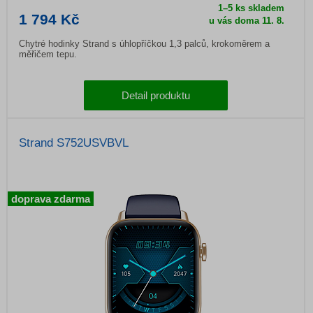
1–5 ks skladem
1 794 Kč
u vás doma
11. 8.
Chytré hodinky Strand s úhlopříčkou 1,3 palců, krokoměrem a
měřičem tepu.
Detail produktu
Strand S752USVBVL
doprava zdarma