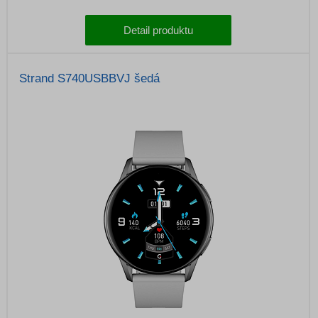
Detail produktu
Strand S740USBBVJ šedá