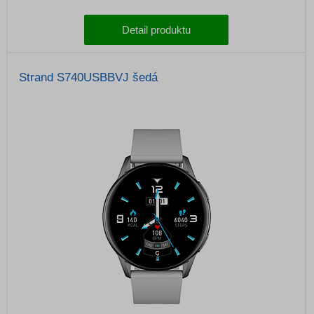
Detail produktu
Strand S740USBBVJ šedá