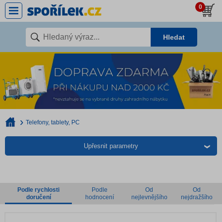
0
Hledat
Telefony, tablety, PC
Upřesnit parametry
Podle rychlosti
Podle
Od
Od
doručení
hodnocení
nejlevnějšího
nejdražšího