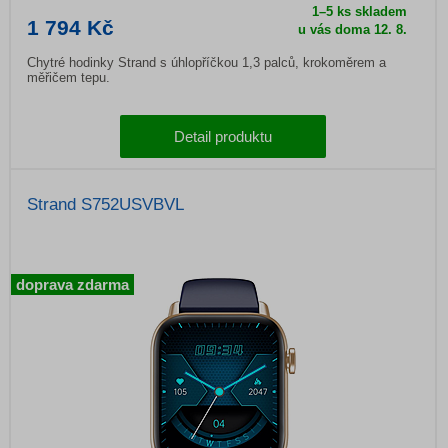
1–5 ks skladem
1 794 Kč
u vás doma
12. 8.
Chytré hodinky Strand s úhlopříčkou 1,3 palců, krokoměrem a
měřičem tepu.
Detail produktu
Strand S752USVBVL
doprava zdarma