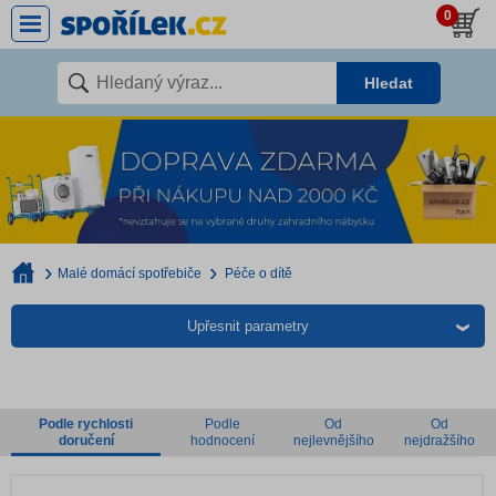
0
Hledat
Malé domácí spotřebiče
Péče o dítě
Upřesnit parametry
Podle rychlosti
Podle
Od
Od
doručení
hodnocení
nejlevnějšího
nejdražšího