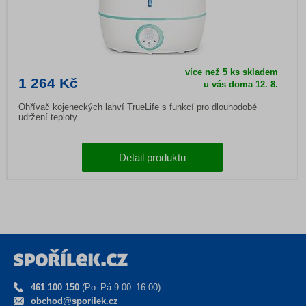
více než 5 ks skladem
1 264 Kč
u vás doma
12. 8.
Ohřívač kojeneckých lahví TrueLife s funkcí pro dlouhodobé
udržení teploty.
Detail produktu
461 100 150
(Po–Pá 9.00–16.00)
obchod@sporilek.cz