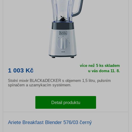
více než 5 ks skladem
1 003 Kč
u vás doma
11. 8.
Stolní mixér BLACK&DECKER s objemem 1,5 litru, pulsním
spínačem a uzamykacím systémem.
Detail produktu
Ariete Breakfast Blender 576/03 černý