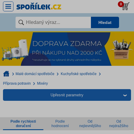
0
Hledat
Malé domácí spotřebiče
Kuchyňské spotřebiče
Příprava potravin
Mixéry
Upřesnit parametry
Podle rychlosti
Podle
Od
Od
doručení
hodnocení
nejlevnějšího
nejdražšího