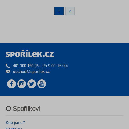
1
2
461 100 150
(Po–Pá 9.00–16.00)
obchod@sporilek.cz
O Spořílkovi
Kdo jsme?