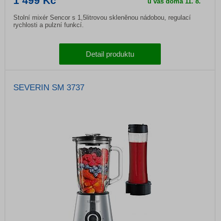
1 499 Kč
u vás doma
11. 8.
Stolní mixér Sencor s 1,5litrovou skleněnou nádobou, regulací
rychlosti a pulzní funkcí.
Detail produktu
SEVERIN SM 3737