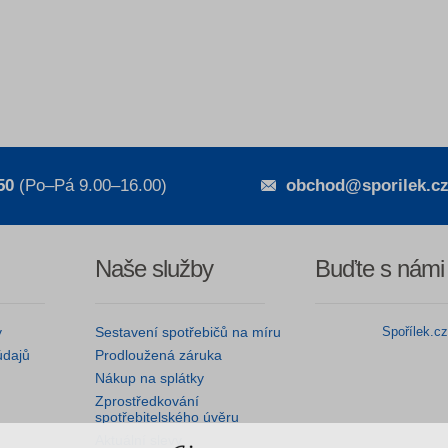
50
(Po–Pá 9.00–16.00)
obchod@sporilek.c
Naše služby
Buďte s námi
y
Sestavení spotřebičů na míru
Spořílek.c
údajů
Prodloužená záruka
Nákup na splátky
Zprostředkování
spotřebitelského úvěru
Aktuální slevy