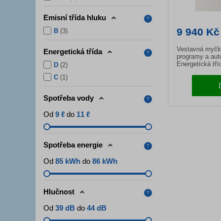
Emisní třída hluku
?
9 940 Kč
B
(
3
)
Vestavná myčk
Energetická třída
?
programy a aut
Energetická tří
D
(
2
)
kapacita 14 sa
C
(
1
)
Spotřeba vody
?
Od
9 ℓ
do
11 ℓ
Spotřeba energie
?
Od
85 kWh
do
86 kWh
Hlučnost
?
Od
39 dB
do
44 dB