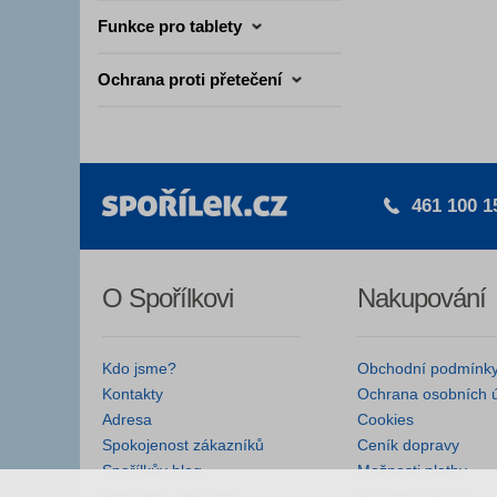
Funkce pro tablety
Ochrana proti přetečení
461 100 1
O Spořílkovi
Nakupování
Kdo jsme?
Obchodní podmínk
Kontakty
Ochrana osobních 
Adresa
Cookies
Spokojenost zákazníků
Ceník dopravy
Spořílkův blog
Možnosti platby
Kamenná prodejna
Reklamační řád