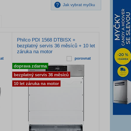
Jak vybrat myčku
Philco PDI 1568 DTBISX +
bezplatný servis 36 měsíců + 10 let
záruka na motor
at
porovnat
doprava zdarma
bezplatný servis 36 měsíců
10 let záruka na motor