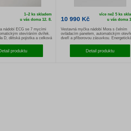
1–2 ks skladem
více než 5 ks sk
10 990 Kč
u vás doma
12. 8.
u vás doma
1
a nádobí ECG se 7 mycími
Vestavná myčka nádobí Mora s čelním
omatickým otevíráním dvířek.
ovládacím panelem, automatickým otevř
da D, dětská pojistka a celková
dveří a příborovou zásuvkou. Energetick
d nádobí.
třída C, kapacita 16 sad nádobí a senzor
čistoty vody.
Detail produktu
Detail produktu