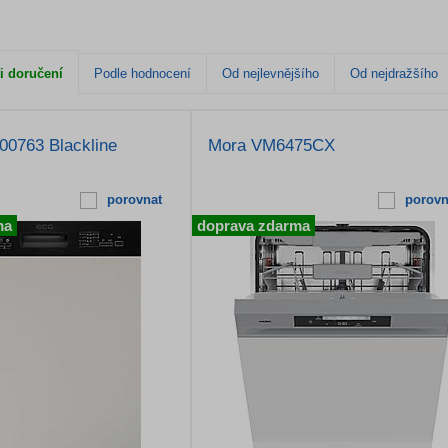
i doručení
Podle hodnocení
Od nejlevnějšího
Od nejdražšího
0763 Blackline
Mora VM6475CX
porovnat
porovn
ma
doprava zdarma