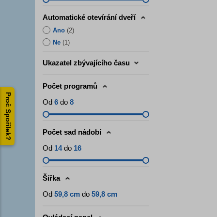
Automatické otevírání dveří
Ano
(
2
)
Ne
(
1
)
Ukazatel zbývajícího času
Počet programů
Proč Spořílek?
Od
6
do
8
Počet sad nádobí
Od
14
do
16
Šířka
Od
59,8 cm
do
59,8 cm