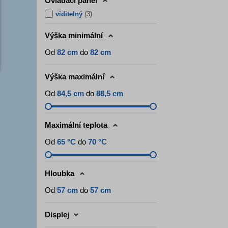
Ovládací panel
viditelný
(
3
)
Výška minimální
Od
82 cm
do
82 cm
Výška maximální
Od
84,5 cm
do
88,5 cm
Maximální teplota
Od
65 °C
do
70 °C
Hloubka
Od
57 cm
do
57 cm
Displej