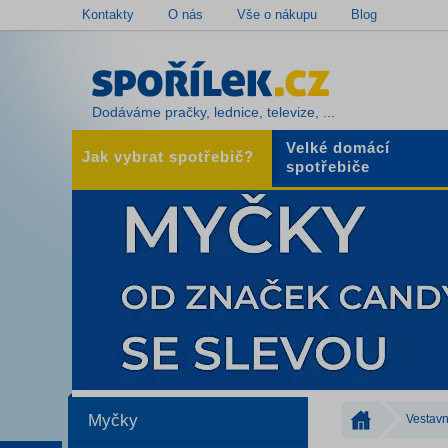
Kontakty
O nás
Vše o nákupu
Blog
Dodáváme pračky, lednice, televize, ...
Velké domácí
Jak vybrat spotřebič?
spotřebiče
Myčky
Vestavn