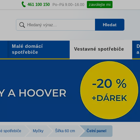
461 100 150
zavolejte mi
Po–Pá 9.00–16.00
Hledat
Malé domácí
D
Vestavné spotřebiče
spotřebiče
a
é spotřebiče
Myčky
Šířka 60 cm
Čelní panel