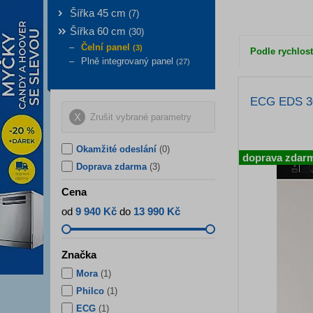
Šířka 45 cm
(
7
)
Šířka 60 cm
(
30
)
Čelní panel
(
3
)
Podle rychlost
Plně integrovaný panel
(
27
)
ECG EDS 30
Zrušit vybrané parametry
Okamžité odeslání
(0)
doprava zdar
Doprava zdarma
(3)
Cena
od
9 940 Kč
do
13 990 Kč
Značka
Mora
(
1
)
Philco
(
1
)
ECG
(
1
)