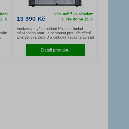
ladem
více než 5 ks skladem
13 990 Kč
2. 8.
u vás doma
12. 8.
Vestavná myčka nádobí Philco s funkcí
ením
odloženého startu a ochranou proti přetečení.
á
Energetická třída D a celková kapacita 15 sad
nádobí.
Detail produktu