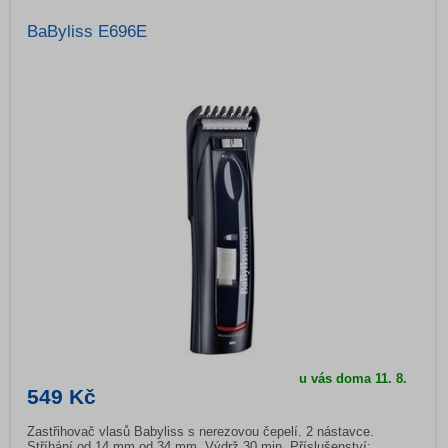
BaByliss E696E
u vás doma
11. 8.
549 Kč
Zastřihovač vlasů Babyliss s nerezovou čepelí. 2 nástavce.
Stříhání od 14 mm od 34 mm. Výdrž 30 min. Příslušenství: