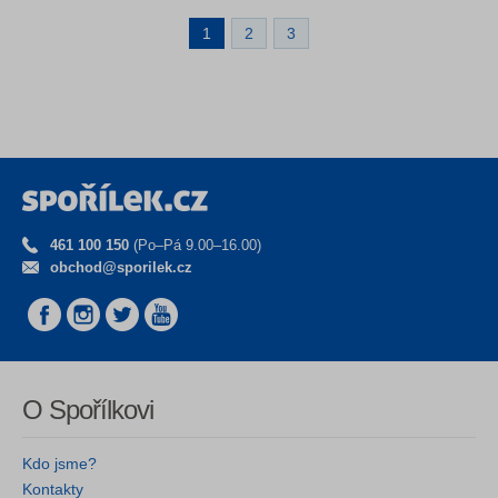
1
2
3
461 100 150
(Po–Pá 9.00–16.00)
obchod@sporilek.cz
O Spořílkovi
Kdo jsme?
Kontakty