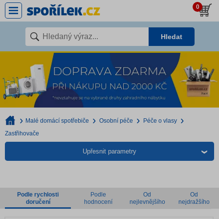
0
Hledat
Malé domácí spotřebiče
Osobní péče
Péče o vlasy
Zastřihovače
Upřesnit parametry
Podle rychlosti
Podle
Od
Od
doručení
hodnocení
nejlevnějšího
nejdražšího