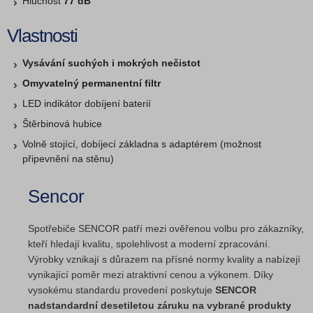
Hlučnost
77 dB
Vlastnosti
Vysávání suchých i mokrých nečistot
Omyvatelný permanentní filtr
LED indikátor dobíjení baterií
Štěrbinová hubice
Volně stojící, dobíjecí základna s adaptérem (možnost
připevnění na stěnu)
Sencor
Spotřebiče SENCOR patří mezi ověřenou volbu pro zákazníky,
kteří hledají kvalitu, spolehlivost a moderní zpracování.
Výrobky vznikají s důrazem na přísné normy kvality a nabízejí
vynikající poměr mezi atraktivní cenou a výkonem. Díky
vysokému standardu provedení poskytuje
SENCOR
nadstandardní desetiletou záruku na vybrané produkty