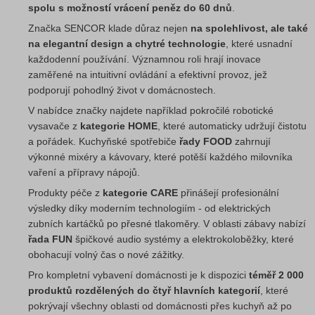
spolu s možností vrácení peněz do 60 dnů
.
Značka SENCOR klade důraz nejen
na spolehlivost, ale také
na elegantní design a chytré technologie
, které usnadní
každodenní používání. Významnou roli hrají inovace
zaměřené na intuitivní ovládání a efektivní provoz, jež
podporují pohodlný život v domácnostech.
V nabídce značky najdete například pokročilé robotické
vysavače z
kategorie HOME
, které automaticky udržují čistotu
a pořádek. Kuchyňské spotřebiče
řady FOOD
zahrnují
výkonné mixéry a kávovary, které potěší každého milovníka
vaření a přípravy nápojů.
Produkty péče z
kategorie CARE
přinášejí profesionální
výsledky díky moderním technologiím - od elektrických
zubních kartáčků po přesné tlakoměry. V oblasti zábavy nabízí
řada FUN
špičkové audio systémy a elektrokoloběžky, které
obohacují volný čas o nové zážitky.
Pro kompletní vybavení domácnosti je k dispozici
téměř 2 000
produktů rozdělených do čtyř hlavních kategorií
, které
pokrývají všechny oblasti od domácnosti přes kuchyň až po