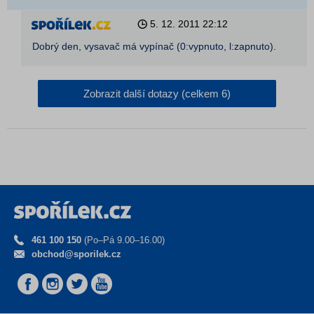
5. 12. 2011
22:12
Dobrý den, vysavač má vypínač (0:vypnuto, l:zapnuto).
Zobrazit další dotazy (celkem 6)
461 100 150
(Po–Pá 9.00–16.00)
obchod@sporilek.cz