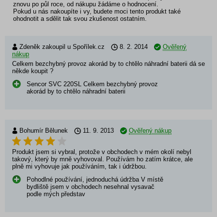
znovu po půl roce, od nákupu žádáme o hodnocení.
Pokud u nás nakoupíte i vy, budete moci tento produkt také
ohodnotit a sdělit tak svou zkušenost ostatním.
Zdeněk zakoupil u Spořílek.cz
8. 2. 2014
Ověřený
nákup
Celkem bezchybný provoz akorád by to chtělo náhradní baterii dá se
někde koupit ?
Sencor SVC 220SL Celkem bezchybný provoz
akorád by to chtělo náhradní baterii
Bohumír Bělunek
11. 9. 2013
Ověřený nákup
Produkt jsem si vybral, protože v obchodech v mém okolí nebyl
takový, který by mně vyhovoval. Používám ho zatím krátce, ale
plně mi vyhovuje jak používáním, tak i údržbou.
Pohodlné používání, jednoduchá údržba V místě
bydliště jsem v obchodech nesehnal vysavač
podle mých představ