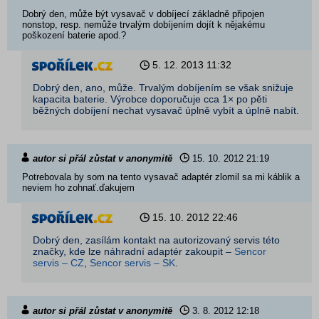
Dobrý den, může být vysavač v dobíjecí základně připojen
nonstop, resp. nemůže trvalým dobíjením dojít k nějakému
poškození baterie apod.?
5. 12. 2013
11:32
Dobrý den, ano, může. Trvalým dobíjením se však snižuje
kapacita baterie. Výrobce doporučuje cca 1× po pěti
běžných dobíjení nechat vysavač úplně vybít a úplně nabít.
autor si přál zůstat v anonymitě
15. 10. 2012
21:19
Potrebovala by som na tento vysavač adaptér zlomil sa mi káblik a
neviem ho zohnať.ďakujem
15. 10. 2012
22:46
Dobrý den, zasílám kontakt na autorizovaný servis této
značky, kde lze náhradní adaptér zakoupit –
Sencor
servis – CZ
,
Sencor servis – SK
.
autor si přál zůstat v anonymitě
3. 8. 2012
12:18