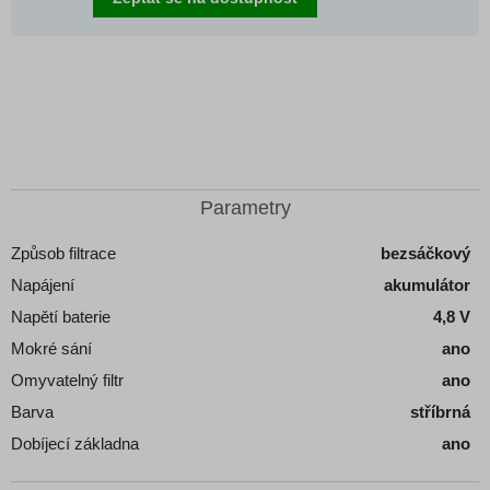
Parametry
Způsob filtrace
bezsáčkový
Napájení
akumulátor
Napětí baterie
4,8 V
Mokré sání
ano
Omyvatelný filtr
ano
Barva
stříbrná
Dobíjecí základna
ano