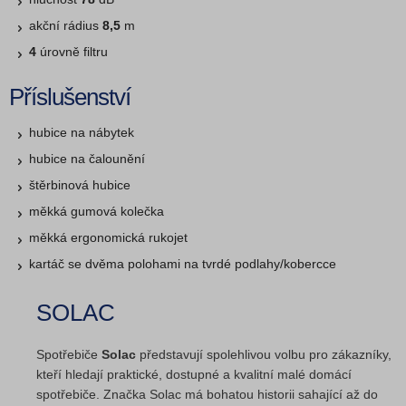
akční rádius
8,5
m
4
úrovně filtru
Příslušenství
hubice na nábytek
hubice na čalounění
štěrbinová hubice
měkká gumová kolečka
měkká ergonomická rukojet
kartáč se dvěma polohami na tvrdé podlahy/kobercce
SOLAC
Spotřebiče
Solac
představují spolehlivou volbu pro zákazníky,
kteří hledají praktické, dostupné a kvalitní malé domácí
spotřebiče. Značka Solac má bohatou historii sahající až do