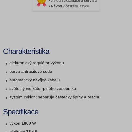
• Jistota
reklamace a servisu
•
Návod
v českém jazyce
Charakteristika
elektronický regulátor výkonu
barva antracitově šedá
automatický navíječ kabelu
světelný indikátor plného zásobníku
systém cyklon: separuje částečky špíny a prachu
Specifikace
výkon
1800
W
hlučnost
78
dB