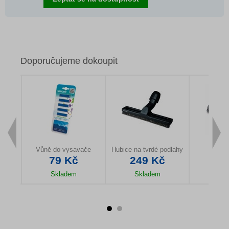
Doporučujeme dokoupit
Vůně do vysavače
Hubice na tvrdé podlahy
Turb
79 Kč
249 Kč
59
Skladem
Skladem
Sk
u
Detail produktu
Detail produktu
Detail