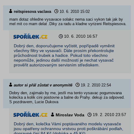
reitspiesova vaclava
10. 6. 2010
15:02
mam dotaz ohledne vysavace solakc nema saci vykon tak jak by
mel mit co mam delat .Diky za radu a kladne vyrizeni Reitspiesova.
10. 6. 2010
16:57
Dobrý den, doporučujeme vyčistit, popřípadě vyměnit
všechny filtry ve vysavači. Dále prosím překontrolujte
průchodnost trubek a hadice. Pokud toto všechno
nepomůže, jedinou další možností je nechat vysavač
prověřit autorizovaným servisním střediskem.
autor si přál zůstat v anonymitě
19. 2. 2010
22:54
Dobry den, zajimalo by me, jestli ma tento vysavac pogumovana
kolecka a kolik cini postovne a balne do Prahy. dekuji za odpoved.
S pozdravem, Lucie Dukova
19. 2. 2010
23:57
Miroslav Voda
Dobrý den, kolečka Vámi poptávaného modelu vysavače
jsou opatřeny ochrannou vrstvou proti poškrábání podlah,
dopravné činí 84 Kč (dobírka + 45 Kč).