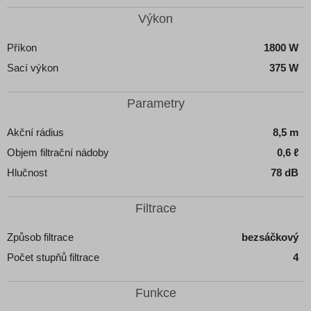
Výkon
Příkon
1800 W
Sací výkon
375 W
Parametry
Akční rádius
8,5 m
Objem filtrační nádoby
0,6 ℓ
Hlučnost
78 dB
Filtrace
Způsob filtrace
bezsáčkový
Počet stupňů filtrace
4
Funkce