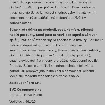
roku 1916 a je známá především výrobou kuchyňských
přístrojů a zařízení pro péči o domácnost. Díky dlouholeté
tradici spojuje Solac funkčnost s jednoduchým a intuitivním
designem, který usnadňuje každodenní používání v
domácnostech.
Solac
klade důraz na spolehlivost a komfort, přičemž
nabízí produkty, které jsou cenově dostupné a zároveň
splňují základní standardy bezpečnosti a kvality.
Sortiment
zahrnuje například rychlovarné konvice, toustovače,
sendvičovače, kávovary, mixéry, fritézy či napařovací žehličky,
přičemž každý přístroj je navržen tak, aby byl praktický,
snadno ovladatelný a vhodný pro běžné každodenní použití.
Produkty Solac se zaměřují na jednoduchost, efektivitu a
pohodlí při přípravě jídel nebo péči o domácnost, přičemž
kombinují moderní technologie s tradicí značky.
Zastoupení pro ČR:
BVZ Commerce s.r.o.
Praha 1 - Nové Město
Vodičkova 682/20