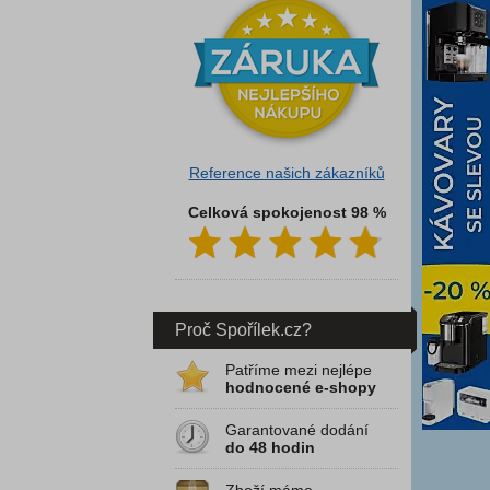
Reference našich zákazníků
Celková spokojenost 98 %
Proč Spořílek.cz?
Patříme mezi nejlépe
hodnocené e-shopy
Garantované dodání
do 48 hodin