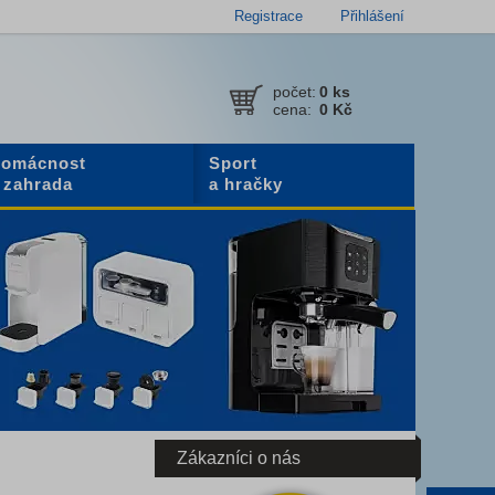
Registrace
Přihlášení
počet:
0
ks
cena:
0 Kč
omácnost
Sport
 zahrada
a hračky
Zákazníci o nás