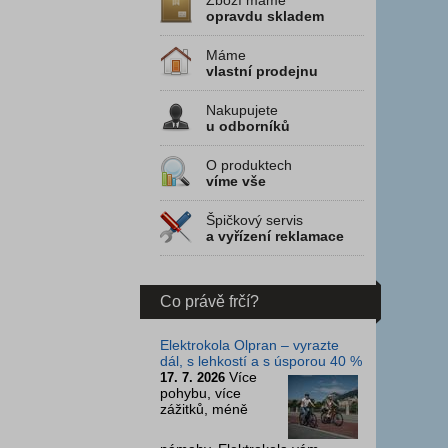
Zboží máme
opravdu skladem
Máme
vlastní prodejnu
Nakupujete
u odborníků
O produktech
víme vše
Špičkový servis
a vyřízení reklamace
Co právě frčí?
Elektrokola Olpran – vyrazte
dál, s lehkostí a s úsporou 40 %
Více
17. 7. 2026
pohybu, více
zážitků, méně