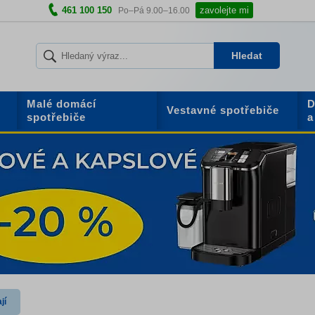
461 100 150
zavolejte mi
Po–Pá 9.00–16.00
Hledat
Malé domácí
D
Vestavné spotřebiče
spotřebiče
a
jí