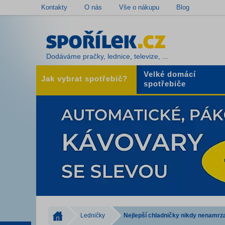
Kontakty
O nás
Vše o nákupu
Blog
Dodáváme pračky, lednice, televize, ...
Velké domácí
Jak vybrat spotřebič?
spotřebiče
Ledničky
Nejlepší chladničky nikdy nenamrza