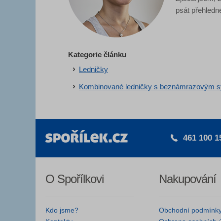
psát přehledn
Kategorie článku
Ledničky
Kombinované ledničky s beznámrazovým 
461 100 1
O Spořílkovi
Nakupování
Kdo jsme?
Obchodní podmínk