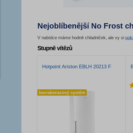
Nejoblíbenější No Frost ch
V nabídce máme hodně chladniček, ale vy si
pok
Stupně vítězů
Hotpoint Ariston EBLH 20213 F
beznámrazový systém