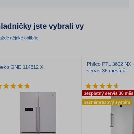
ladničky jste vybrali vy
aždé nějaké oblíbíte
.
Philco PTL 3602 NX 
Beko GNE 114612 X
servis 36 měsíců
bezplatný servis 36 měs
beznámrazový systém