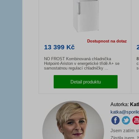
Dostupnost na dotaz
13 399 Kč
NO FROST Kombinovaná chladnička
8
Hotpoint-Ariston v energetické třídě A+ se
c
samostatnou regulací chladničky ...
s
p
Detail produktu
Autorka:
Kat
katka@sporil
Jsem zatím st
Zjistila jsem,