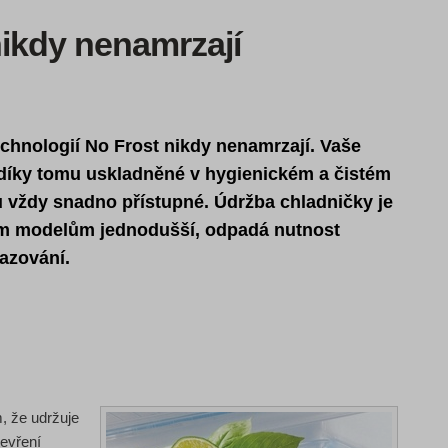
nikdy nenamrzají
chnologií No Frost nikdy nenamrzají.
Vaše
 díky tomu uskladněné v hygienickém a čistém
u vždy snadno přístupné. Údržba chladničky je
ým modelům jednodušší, odpadá nutnost
azování.
, že udržuje
tevření