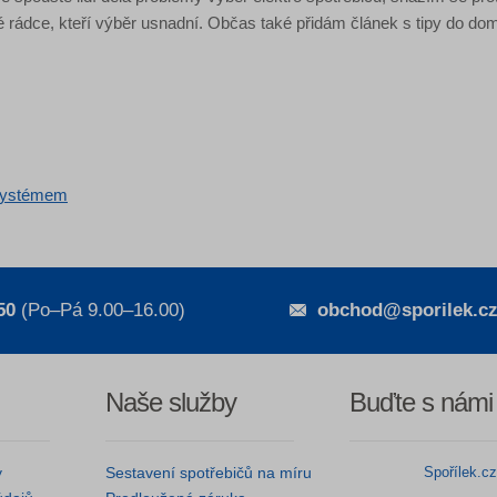
é rádce, kteří výběr usnadní. Občas také přidám článek s tipy do do
systémem
50
(Po–Pá 9.00–16.00)
obchod@sporilek.c
Naše služby
Buďte s námi
y
Sestavení spotřebičů na míru
Spořílek.c