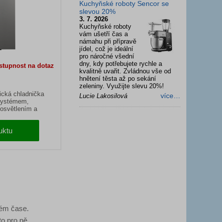
Kuchyňské roboty Sencor se
slevou 20%
3. 7. 2026
Kuchyňské roboty
vám ušetří čas a
námahu při přípravě
jídel, což je ideální
pro náročné všední
dny, kdy potřebujete rychle a
stupnost na dotaz
kvalitně uvařit. Zvládnou vše od
hnětení těsta až po sekání
zeleniny. Využijte slevu 20%!
ická chladnička
více…
Lucie Lakosilová
systémem,
osvětlením a
uktu
ném čase.
to pro ně