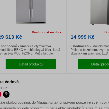
Dostupnost na dotaz
Do
29 613 Kč
14 999 Kč
 hodnocení
Americká čtyřdveřová
6 hodnocení
Monoklimat
hladnička BEKO v sobě skrývá část, která
Philco s beznámrazovým 
e nazývá MULTI-ZONE. Může být dle
akustickým alarmem, LED 
otřeby p...
externím di...
Detail produktu
Detail prod
ka Vodová
ek.cz
ále školou povinná, do Magazínu tak přispívám pouze ve svém vol
 že spoustě lidí dělá problémy výběr elektro spotřebičů, snažím se pro