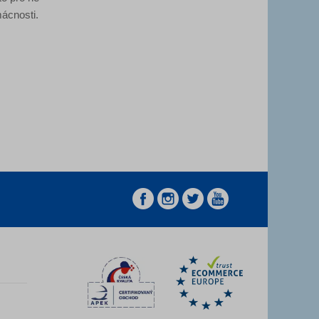
mácnosti.
z
z