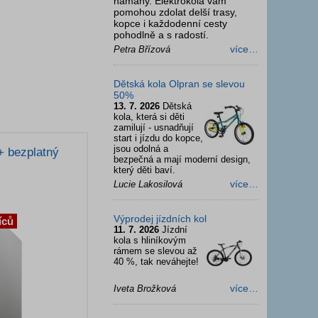
námahy. Elektrokola vám
pomohou zdolat delší trasy,
kopce i každodenní cesty
pohodlně a s radostí.
více…
Petra Břízová
Dětská kola Olpran se slevou
50%
13. 7. 2026
Dětská
kola, která si děti
zamilují - usnadňují
start i jízdu do kopce,
jsou odolná a
+ bezplatný
bezpečná a mají moderní design,
který děti baví.
více…
Lucie Lakosilová
Výprodej jízdních kol
íců
11. 7. 2026
Jízdní
kola s hliníkovým
rámem se slevou až
40 %, tak neváhejte!
více…
Iveta Brožková