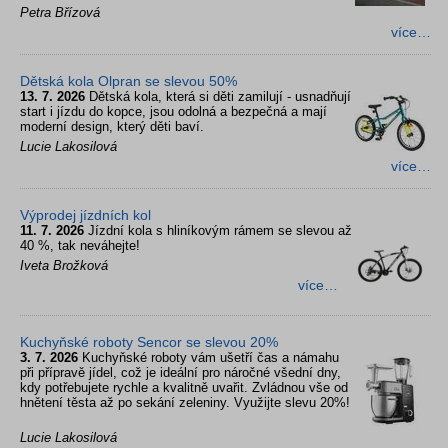
Petra Břízová
více…
Dětská kola Olpran se slevou 50%
13. 7. 2026
Dětská kola, která si děti zamilují - usnadňují
start i jízdu do kopce, jsou odolná a bezpečná a mají
moderní design, který děti baví.
Lucie Lakosilová
více…
Výprodej jízdních kol
11. 7. 2026
Jízdní kola s hliníkovým rámem se slevou až
40 %, tak neváhejte!
Iveta Brožková
více…
Kuchyňské roboty Sencor se slevou 20%
3. 7. 2026
Kuchyňské roboty vám ušetří čas a námahu
při přípravě jídel, což je ideální pro náročné všední dny,
kdy potřebujete rychle a kvalitně uvařit. Zvládnou vše od
hnětení těsta až po sekání zeleniny. Využijte slevu 20%!
Lucie Lakosilová