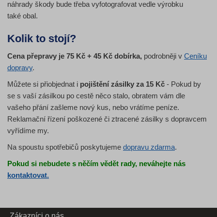
náhrady škody bude třeba vyfotografovat vedle výrobku
také obal.
Kolik to stojí?
Cena přepravy je 75 Kč + 45 Kč dobírka,
podrobněji v
Ceníku
dopravy
.
Můžete si přiobjednat i
pojištění zásilky za 15 Kč
- Pokud by
se s vaší zásilkou po cestě něco stalo, obratem vám dle
vašeho přání zašleme nový kus, nebo vrátíme peníze.
Reklamační řízení poškozené či ztracené zásilky s dopravcem
vyřídíme my.
Na spoustu spotřebičů poskytujeme
dopravu zdarma
.
Pokud si nebudete s něčím vědět rady, neváhejte nás
kontaktovat.
Zákazníci o nás