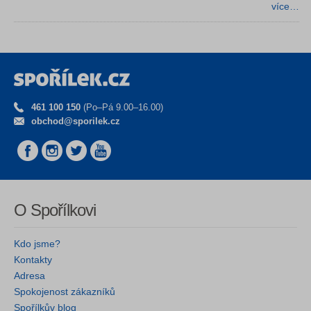
více…
461 100 150
(Po–Pá 9.00–16.00)
obchod@sporilek.cz
O Spořílkovi
Kdo jsme?
Kontakty
Adresa
Spokojenost zákazníků
Spořílkův blog