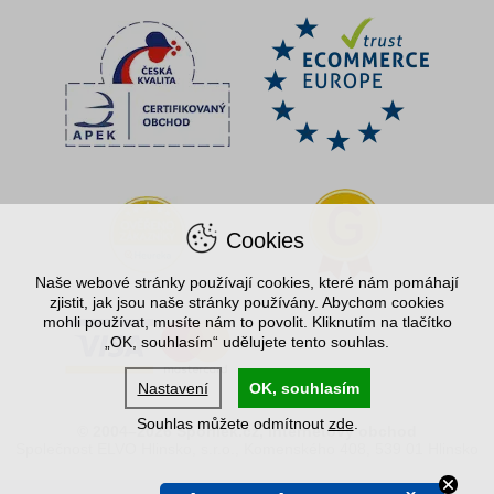
Cookies
Naše webové stránky používají cookies, které nám pomáhají
zjistit, jak jsou naše stránky používány. Abychom cookies
mohli používat, musíte nám to povolit. Kliknutím na tlačítko
„OK, souhlasím“ udělujete tento souhlas.
Nastavení
OK, souhlasím
Souhlas můžete odmítnout
zde
.
© 2004–2026 Spořílek.cz, internetový obchod
Společnost ELVO Hlinsko, s.r.o., Komenského 408, 539 01 Hlinsko