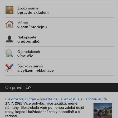
Zboží máme
opravdu skladem
Máme
vlastní prodejnu
Nakupujete
u odborníků
O produktech
víme vše
Špičkový servis
a vyřízení reklamace
Co právě frčí?
Elektrokola Olpran – vyrazte dál, s lehkostí a s úsporou 40 %
Více pohybu, více zážitků, méně
17. 7. 2026
námahy. Elektrokola vám pomohou zdolat delší
trasy, kopce i každodenní cesty pohodlně a s
radostí.