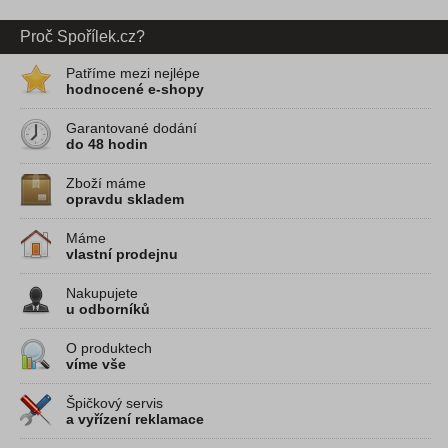
Proč Spořílek.cz?
Patříme mezi nejlépe
hodnocené e-shopy
Garantované dodání
do 48 hodin
Zboží máme
opravdu skladem
Máme
vlastní prodejnu
Nakupujete
u odborníků
O produktech
víme vše
Špičkový servis
a vyřízení reklamace