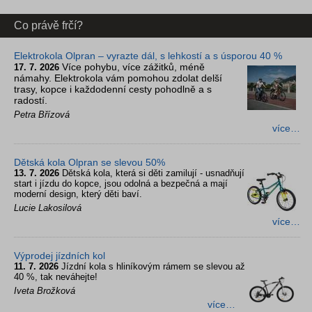
Co právě frčí?
Elektrokola Olpran – vyrazte dál, s lehkostí a s úsporou 40 %
Více pohybu, více zážitků, méně
17. 7. 2026
námahy. Elektrokola vám pomohou zdolat delší
trasy, kopce i každodenní cesty pohodlně a s
radostí.
Petra Břízová
více…
Dětská kola Olpran se slevou 50%
13. 7. 2026
Dětská kola, která si děti zamilují - usnadňují
start i jízdu do kopce, jsou odolná a bezpečná a mají
moderní design, který děti baví.
Lucie Lakosilová
více…
Výprodej jízdních kol
11. 7. 2026
Jízdní kola s hliníkovým rámem se slevou až
40 %, tak neváhejte!
Iveta Brožková
více…