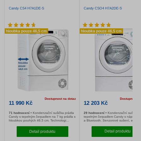
u vás doma 13. 8.
1 099 Kč
8 hodnocení
Mezikus Candy pro spojení
Slim praček a sušiček s hloubkou 40 - 46 cm.
Detail produktu