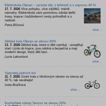
Elektrokola Olpran – vyrazte dál, s lehkostí a s úsporou 40 %
Více pohybu, více zážitků, méně
17. 7. 2026
námahy. Elektrokola vám pomohou zdolat delší
trasy, kopce i každodenní cesty pohodlně a s
radostí.
Petra Břízová
více…
Dětská kola Olpran se slevou 50%
13. 7. 2026
Dětská kola, která si děti zamilují - usnadňují
start i jízdu do kopce, jsou odolná a bezpečná a mají
moderní design, který děti baví.
Lucie Lakosilová
více…
Výprodej jízdních kol
11. 7. 2026
Jízdní kola s hliníkovým rámem se slevou až
40 %, tak neváhejte!
Iveta Brožková
více…
Kuchyňské roboty Sencor se slevou 20%