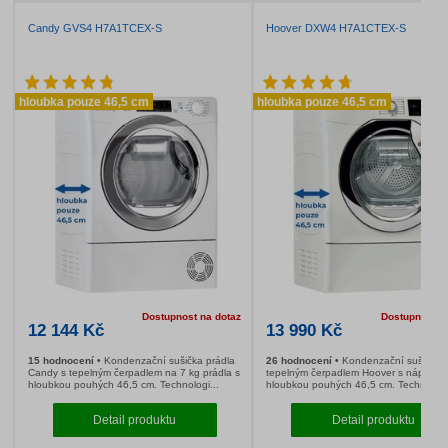
Candy CS4 H7A1DE-S
Candy CSO4 H7A
hloubka pouze 46,5 cm
hloubka pouze 46
Dostupnost na dotaz
11 990 Kč
12 203 Kč
71 hodnocení
Kondenzační sušička prádla
29 hodnocení
Kon