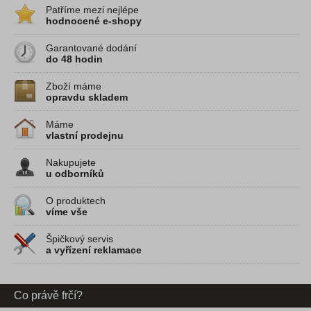
Patříme mezi nejlépe
hodnocené e-shopy
Dostupnost na dotaz
Garantované dodání
12 144 Kč
13 990 Kč
do 48 hodin
15 hodnocení
Kondenzační sušička prádla
26 hodnocení
Kon
Zboží máme
Candy s tepelným čerpadlem na 7 kg prádla s
tepelným čerpadlem
opravdu skladem
hloubkou pouhých 46,5 cm. Technologi...
hloubkou pouhých 
T...
Máme
Detail produktu
Deta
vlastní prodejnu
Nakupujete
u odborníků
O produktech
víme vše
Špičkový servis
a vyřízení reklamace
Co právě frčí?