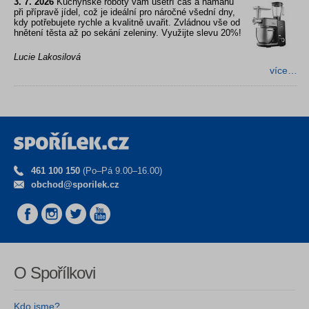
3. 7. 2026
Kuchyňské roboty vám ušetří čas a námahu
při přípravě jídel, což je ideální pro náročné všední dny,
kdy potřebujete rychle a kvalitně uvařit. Zvládnou vše od
hnětení těsta až po sekání zeleniny. Využijte slevu 20%!
Lucie Lakosilová
více…
461 100 150
(Po–Pá 9.00–16.00)
obchod@sporilek.cz
O Spořílkovi
Kdo jsme?