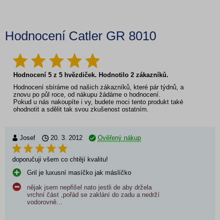
Hodnocení Catler GR 8010
Hodnocení
5
z
5
hvězdiček. Hodnotilo
2
zákazníků.
Hodnocení sbíráme od našich zákazníků, které pár týdnů, a
znovu po půl roce, od nákupu žádáme o hodnocení.
Pokud u nás nakoupíte i vy, budete moci tento produkt také
ohodnotit a sdělit tak svou zkušenost ostatním.
Josef
20. 3. 2012
Ověřený nákup
doporučuji všem co chtějí kvalitu!
Gril je luxusní masíčko jak máslíčko
nějak jsem nepřišel nato jestli de aby držela
vrchní část ,pořád se zaklání do zadu a nedrží
vodorovně...