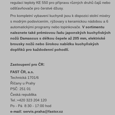
regulací teploty KE 550 pro přípravu různých druhů čajů nebo
odšťavňovače pro čerstvé džusy.
Pro kompletní vybavení kuchyně jsou k dispozici stolní mixéry
s modrým podsvícením, rýžovary s keramickou nádobou a 6
automatickými programy nebo topinkovače.
V sortimentu
naleznete také prémiovou řadu japonských kuchyňských
nožů Damascus s délkou čepele až 205 mm, elektrické
brousky nožů nebo širokou nabídku kuchyňských
doplňků pro každodenní pohodlí.
Zastoupení pro ČR:
FAST ČR, a.s.
Technická 1701/6
Říčany u Prahy
PSČ: 251 01
Česká republika
Tel.:+420 323 204 120
Po - Pá 8:30 - 17:00 hod
e-mail: servis.praha@fastcr.cz