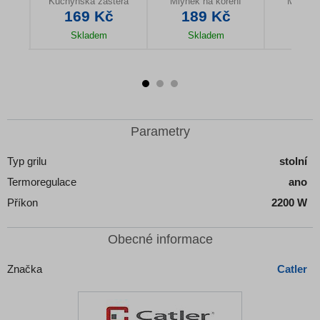
e
Kuchyňská zástěra
Mlýnek na koření
Mlýnek 
č
169 Kč
189 Kč
19
Skladem
Skladem
Sk
u
Detail produktu
Detail produktu
Detail
Parametry
Typ grilu
stolní
Termoregulace
ano
Příkon
2200 W
Obecné informace
Značka
Catler