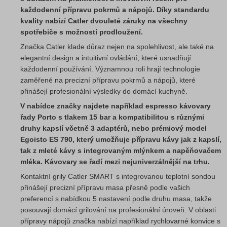
každodenní přípravu pokrmů a nápojů. Díky standardu
kvality nabízí Catler dvouleté záruky na všechny
spotřebiče s možností prodloužení.
Značka Catler klade důraz nejen na spolehlivost, ale také na
elegantní design a intuitivní ovládání, které usnadňují
každodenní používání. Významnou roli hrají technologie
zaměřené na precizní přípravu pokrmů a nápojů, které
přinášejí profesionální výsledky do domácí kuchyně.
V nabídce značky najdete například espresso kávovary
řady Porto s tlakem 15 bar a kompatibilitou s různými
druhy kapslí včetně 3 adaptérů, nebo prémiový model
Egoisto ES 790, který umožňuje přípravu kávy jak z kapslí,
tak z mleté kávy s integrovaným mlýnkem a napěňovačem
mléka. Kávovary se řadí mezi nejuniverzálnější na trhu.
Kontaktní grily Catler SMART s integrovanou teplotní sondou
přinášejí precizní přípravu masa přesně podle vašich
preferencí s nabídkou 5 nastavení podle druhu masa, takže
posouvají domácí grilování na profesionální úroveň. V oblasti
přípravy nápojů značka nabízí například rychlovarné konvice s