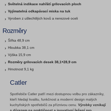
Světelná indikace nahřátí grilovacích ploch
Vyjímatelná odkapávací miska na tuk
Vyroben z ušlechtilých kovů a nerezové oceli
Rozměry
Šířka 48,9 cm
Hloubka 38,1 cm
Výška 15,9 cm
Rozměry grilovacích desek 38,1×28,9 cm
Hmotnost 9,1 kg
Catler
Spotřebiče Catler patří mezi dostupnou volbu pro zákazníky,
kteří hledají kvalitu, funkčnost a moderní design malých
kuchyňských spotřebičů za příznivou cenu.
Výrobky vznikají
s důrazem na praktičnost a inovativní řešení pro