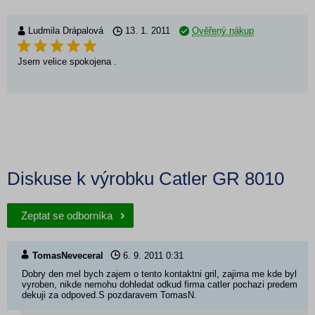
Ludmila Drápalová
13. 1. 2011
Ověřený nákup
Jsem velice spokojena .
Diskuse k výrobku Catler GR 8010
Zeptat se odborníka
TomasNeveceral
6. 9. 2011
0:31
Dobry den mel bych zajem o tento kontaktni gril, zajima me kde byl
vyroben, nikde nemohu dohledat odkud firma catler pochazi predem
dekuji za odpoved.S pozdaravem TomasN.