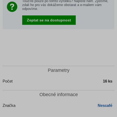
Toužíte pouze po tomto výrobku? Napište nám. Zjistíme,
zdali ho pro vás dokážeme obstarat a e-mailem vám
odpovíme.
Zeptat se na dostupnost
Parametry
Počet
16 ks
Obecné informace
Značka
Nescafé