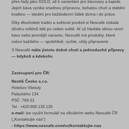
přes řady jako GOLD, až k variantám pro kávovary a kapsle.
Jejich káva vyniká snadnou přípravou, bohatou chutí a stabilní
kvalitou — ideální pro každodenní šálek doma i do práce.
Díky dlouholeté tradici a světové pověsti si Nescafé získala
důvěru miliónů lidé po celém světě. Ať už hledáte silnou ranní
kávu nebo jemnější variantu, Nescafé má produkty, které
osloví každého — spolehlivě, rychle, vždy připravené.
S Nescafé
máte jistotu dobré chuti a jednoduché přípravy
— kdykoli a kdekoliv.
Zastoupení pro ČR:
Nestlé Česko s.r.o.
Holešov‑Všetuly
Palackého 134
PSČ: 769 01
Tel.: +420 800 135 135
e-mail:
lze využít formulář na oficiálním webu Nescafé ČR
(„Kontaktujte nás“)
- https://www.nescafe.com/cz/kontaktujte-nas