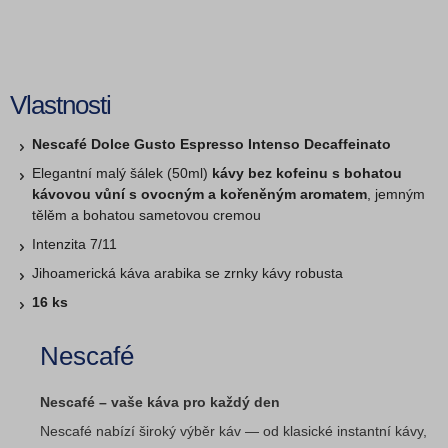
Vlastnosti
Nescafé Dolce Gusto Espresso Intenso Decaffeinato
Elegantní malý šálek (50ml)
kávy bez kofeinu s bohatou
kávovou vůní s ovocným a kořeněným aromatem
, jemným
tělěm a bohatou sametovou cremou
Intenzita 7/11
Jihoamerická káva arabika se zrnky kávy robusta
16 ks
Nescafé
Nescafé – vaše káva pro každý den
Nescafé nabízí široký výběr káv — od klasické instantní kávy,