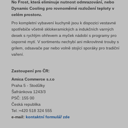
No Frost, která eliminuje nutnost odmrazování, nebo
Dynamic Cooling pro rovnoměrné rozložení teploty v
celém prostoru.
Pro kompletní vybavení kuchyně jsou k dispozici vestavné
spotřebiče včetně sklokeramických a indukčních varných
desek s rychlým ohřevem a myček nádobí s programy pro
úsporné mytí. V sortimentu nechybí ani mikrovlnné trouby s
grilem, odsavače par nebo volně stojící sporáky pro tradiční
vaření.
Zastoupení pro ČR:
Amica Commerce s.r.o
Praha 5 - Stodůlky
Šafránkova 1243/3
PSČ: 155 00
Česká republika
Tel.:+420 518 324 555
e-mail:
kontaktní formulář zde