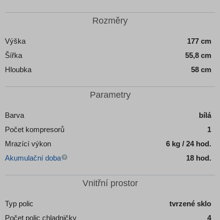
Rozměry
Výška
177 cm
Šířka
55,8 cm
Hloubka
58 cm
Parametry
Barva
bílá
Počet kompresorů
1
Mrazící výkon
6 kg / 24 hod.
Akumulační doba
18 hod.
Vnitřní prostor
Typ polic
tvrzené sklo
Počet polic chladničky
4