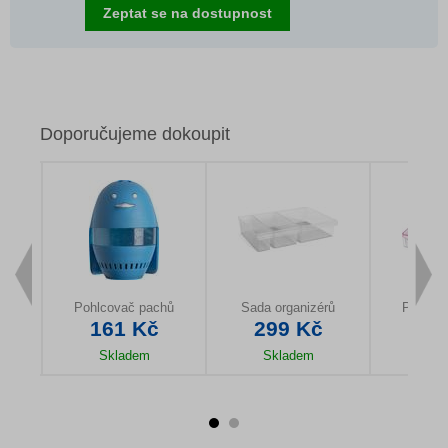
Zeptat se na dostupnost
Doporučujeme dokoupit
zy
Pohlcovač pachů
Sada organizérů
Potravi
161 Kč
299 Kč
59
Skladem
Skladem
Sk
u
Detail produktu
Detail produktu
Detail