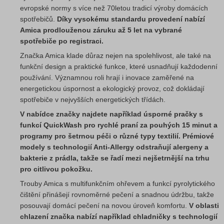
evropské normy s více než 70letou tradicí výroby domácích
spotřebičů.
Díky vysokému standardu provedení nabízí
Amica prodlouženou záruku až 5 let na vybrané
spotřebiče po registraci.
Značka Amica klade důraz nejen na spolehlivost, ale také na
funkční design a praktické funkce, které usnadňují každodenní
používání. Významnou roli hrají i inovace zaměřené na
energetickou úspornost a ekologický provoz, což dokládají
spotřebiče v nejvyšších energetických třídách.
V nabídce značky najdete například úsporné pračky s
funkcí QuickWash pro rychlé praní za pouhých 15 minut a
programy pro šetrnou péči o různé typy textilií. Prémiové
modely s technologií Anti-Allergy odstraňují alergeny a
bakterie z prádla, takže se řadí mezi nejšetrnější na trhu
pro citlivou pokožku.
Trouby Amica s multifunkčním ohřevem a funkcí pyrolytického
čištění přinášejí rovnoměrné pečení a snadnou údržbu, takže
posouvají domácí pečení na novou úroveň komfortu.
V oblasti
chlazení značka nabízí například chladničky s technologií