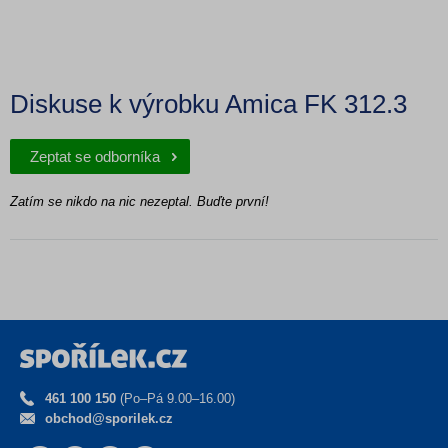
Diskuse k výrobku Amica FK 312.3
Zeptat se odborníka
Zatím se nikdo na nic nezeptal. Buďte první!
461 100 150
(Po–Pá 9.00–16.00)
obchod@sporilek.cz