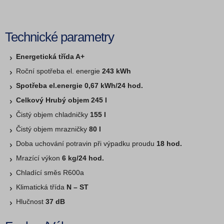
Technické parametry
Energetická třída A+
Roční spotřeba el. energie
243 kWh
Spotřeba el.energie 0,67 kWh/24 hod.
Celkový Hrubý objem 245 l
Čistý objem chladničky
155 l
Čistý objem mrazničky
80 l
Doba uchování potravin při výpadku proudu
18 hod.
Mrazící výkon
6 kg/24 hod.
Chladící směs R600a
Klimatická třída
N – ST
Hlučnost
37 dB