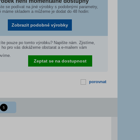
robek není momentálně dostupný
te se podívat na jiné výrobky s podobnými parametry,
é máme skladem a můžeme je dodat do 48 hodin:
Zobrazit podobné výrobky
íte pouze po tomto výrobku? Napište nám. Zjistíme,
i ho pro vás dokážeme obstarat a e-mailem vám
ovíme.
Zeptat se na dostupnost
porovnat
5