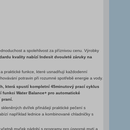
 jednoduchost a spolehlivost za příznivou cenu. Výrobky
dardu kvality nabízí Indesit dvouleté záruky na
 a praktické funkce, které usnadňují každodenní
chovávání potravin při rozumné spotřebě energie a vody.
, která spustí kompletní 45minutový prací cyklus
jí funkci Water Balance+ pro automatické
 praní.
 skleněných dvířek přinášejí praktické pečení s
abízí například lednice a kombinované chladničky s
iče včetně myček nádobí s programy pro úsporné mytí a