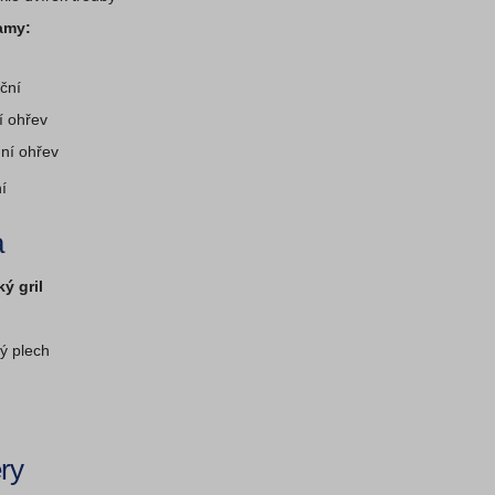
amy:
ční
í ohřev
ní ohřev
í
a
ký gril
ý plech
ry