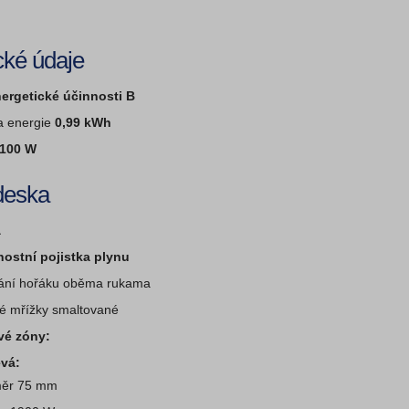
cké údaje
nergetické účinnosti B
a energie
0,99 kWh
100 W
deska
á
ostní pojistka plynu
ání hořáku oběma rukama
é mřížky smaltované
vé zóny:
evá:
ěr 75 mm