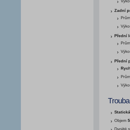
Výko
Zadní p
Prům
Výko
Přední l
Prům
Výko
Přední 
Rych
Prům
Výko
Trouba
Statick
Objem
5
Dvojité 