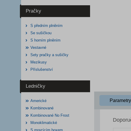
Pračky
S předním plněním
Se sušičkou
S horním plněním
Vestavné
Sety pračky a sušičky
Mezikusy
Příslušenství
Ledničky
Parametry
Americké
Kombinované
Kombinované No Frost
Doporu
Monoklimatické
S mrazícím boxem