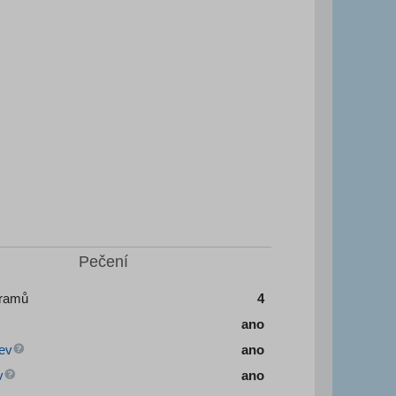
Pečení
gramů
4
ano
ev
ano
v
ano