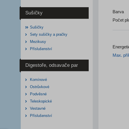
Barva
Sušičky
Počet pl
Sušičky
Sety sušičky a pračky
Mezikusy
Energeti
Příslušenství
Max. pří
Digestoře, odsavače par
Komínové
Ostrůvkové
Podvěsné
Teleskopické
Vestavné
Příslušenství