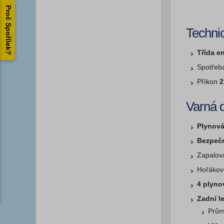
Proč Spořílek?
Techni
Třída e
Spotřeb
Příkon
2
Varná 
Plynov
Bezpečn
Zapalov
Hořákov
4 plyno
Zadní l
Prům