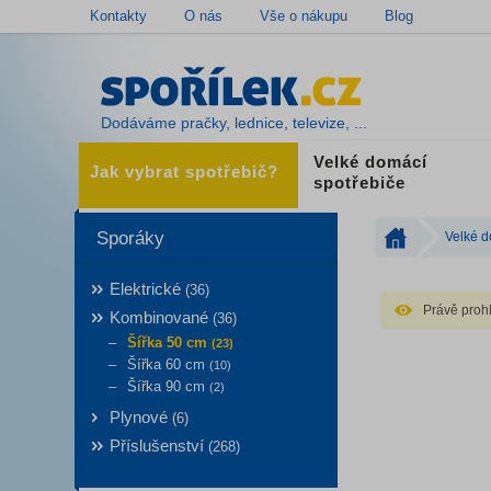
Kontakty
O nás
Vše o nákupu
Blog
Dodáváme pračky, lednice, televize, ...
Velké domácí
Jak vybrat spotřebič?
spotřebiče
Sporáky
Velké d
Elektrické
(36)
Právě prohl
Kombinované
(36)
Šířka 50 cm
(23)
Šířka 60 cm
(10)
Šířka 90 cm
(2)
Plynové
(6)
Příslušenství
(268)