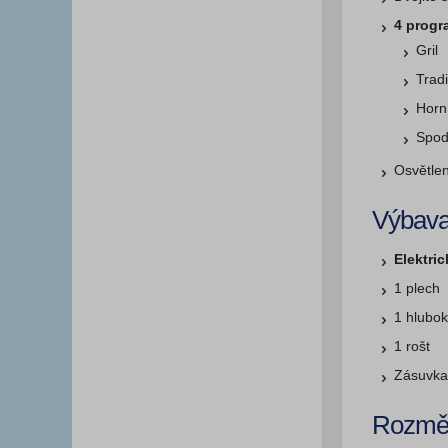
4 progr
Gril
Tradi
Horn
Spod
Osvětlen
Výbav
Elektric
1 plech
1 hlubok
1 rošt
Zásuvka
Rozmě