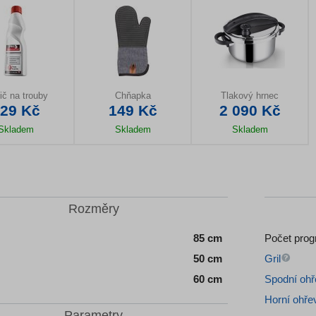
ič na trouby
Chňapka
Tlakový hrnec
29 Kč
149 Kč
2 090 Kč
Skladem
Skladem
Skladem
il produktu
Detail produktu
Detail produktu
Rozměry
85 cm
Počet pro
50 cm
Gril
60 cm
Spodní ohř
Horní ohře
Parametry