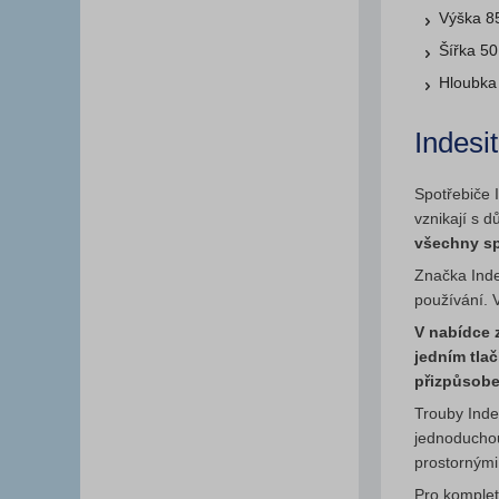
Výška 8
Šířka 5
Hloubka
Indesit
Spotřebiče I
vznikají s d
všechny sp
Značka Inde
používání. 
V nabídce 
jedním tla
přizpůsobe
Trouby Inde
jednoduchou
prostornými
Pro komplet