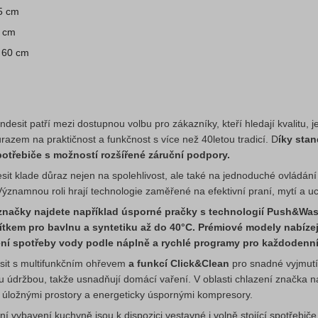
5 cm
0 cm
 60 cm
ndesit patří mezi dostupnou volbu pro zákazníky, kteří hledají kvalitu,
ůrazem na praktičnost a funkčnost s více než 40letou tradicí. D
íky stan
otřebiče s možností rozšířené záruční podpory.
sit klade důraz nejen na spolehlivost, ale také na jednoduché ovládání
Významnou roli hrají technologie zaměřené na efektivní praní, mytí a u
značky najdete například úsporné pračky s technologií Push&Wash
čítkem pro bavlnu a syntetiku až do 40°C. Prémiové modely nabíze
ní spotřeby vody podle náplně a rychlé programy pro každodenní
sit s multifunkčním ohřevem
a funkcí Click&Clean
pro snadné vyjmutí
 údržbou, takže usnadňují domácí vaření. V oblasti chlazení značka n
 úložnými prostory a energeticky úspornými kompresory.
ní vybavení kuchyně jsou k dispozici vestavné i volně stojící spotřeb