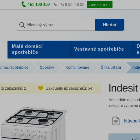
461 100 150
zavolejte mi
Po–Pá 9.00–16.00
Hledat
Malé domácí
D
Vestavné spotřebiče
spotřebiče
a
omácí spotřebiče
Sporáky
Kombinované
Šířka 50 cm
Ind
Indesi
íží zákazníků:
2
Zakoupilo již zákazníků:
54
Nehledáte nejmoder
základní výbavou 
Návod k