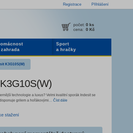
Registrace
Přihlášení
počet:
0
ks
cena:
0 Kč
omácnost
Sport
 zahrada
a hračky
esit K3G10S(W)
t K3G10S(W)
nější technologie a luxus? Velmi kvalitní sporák Indesit se
disponuje grilem a hořákovými
… Číst dále
e stažení