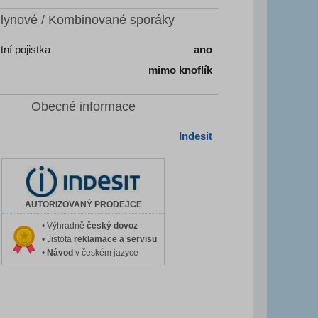
lynové / Kombinované sporáky
ní pojistka
ano
mimo knoflík
Obecné informace
Indesit
AUTORIZOVANÝ PRODEJCE
• Výhradně
český dovoz
• Jistota
reklamace a servisu
•
Návod
v českém jazyce