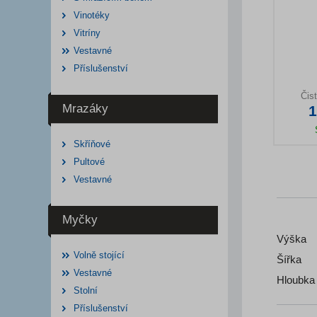
Vinotéky
Vitríny
Vestavné
Příslušenství
Čist
Mrazáky
1
Skříňové
Deta
Pultové
Vestavné
Myčky
Výška
Volně stojící
Šířka
Vestavné
Hloubka
Stolní
Příslušenství