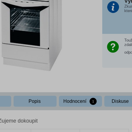
Vý
Zkus
kter
Touž
zdal
odp
Popis
Hodnocení
Diskuse
1
čujeme dokoupit