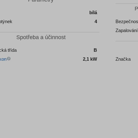
P
bílá
otýnek
4
Bezpečnost
Zapalování
Spotřeba a účinnost
cká třída
B
kon
2,1 kW
Značka