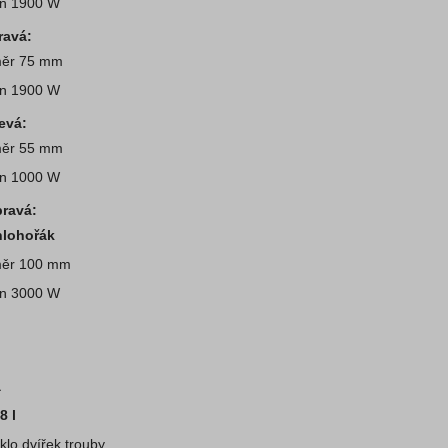
n 1900 W
ravá:
ěr 75 mm
n 1900 W
evá:
ěr 55 mm
n 1000 W
pravá:
lohořák
ěr 100 mm
n 3000 W
á
8 l
sklo dvířek trouby