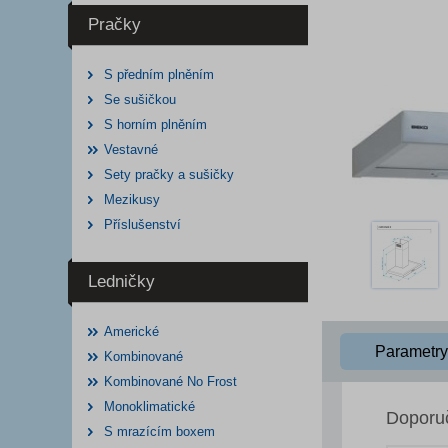
Pračky
S předním plněním
Se sušičkou
S horním plněním
Vestavné
Sety pračky a sušičky
Mezikusy
Příslušenství
Ledničky
Americké
Parametry
Kombinované
Kombinované No Frost
Monoklimatické
Doporu
S mrazícím boxem