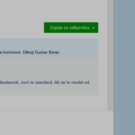
Zeptat se odborníka
oře komínové. Děkuji Gustav Beran
šeobecně, není to standard, liší se to model od