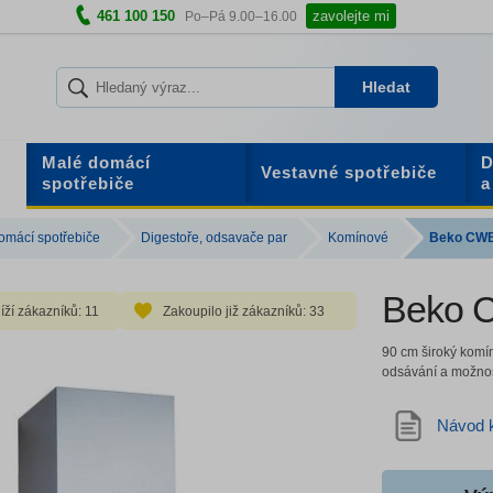
461 100 150
zavolejte mi
Po–Pá 9.00–16.00
Hledat
Malé domácí
D
Vestavné spotřebiče
spotřebiče
a
omácí spotřebiče
Digestoře, odsavače par
Komínové
Beko CWB
Beko 
íží zákazníků:
11
Zakoupilo již zákazníků:
33
90 cm široký komín
odsávání a možnos
Návod k