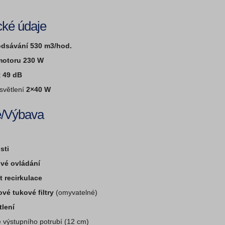
cké údaje
dsávání 530 m3/hod.
motoru 230 W
t
49 dB
světlení
2×40 W
/Výbava
sti
ové ovládání
 recirkulace
ové tukové filtry
(omyvatelné)
tlení
 výstupního potrubí (12 cm)