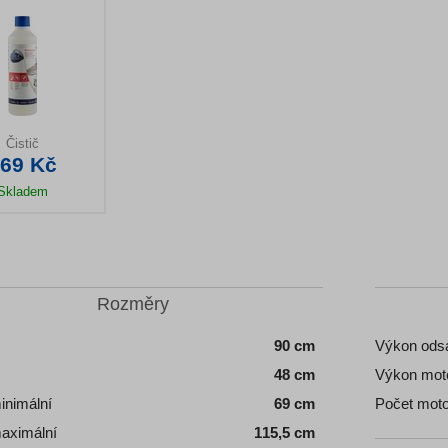
Čistič
69 Kč
Skladem
il produktu
Rozměry
90 cm
Výkon ods
48 cm
Výkon mot
inimální
69 cm
Počet mot
aximální
115,5 cm