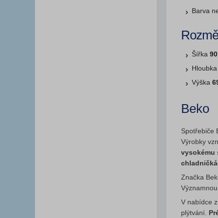
Barva n
Rozmě
Šířka
90
Hloubk
Výška
6
Beko
Spotřebiče B
Výrobky vzn
vysokému s
chladničk
Značka Beko
Významnou r
V nabídce z
plýtvání.
Pr