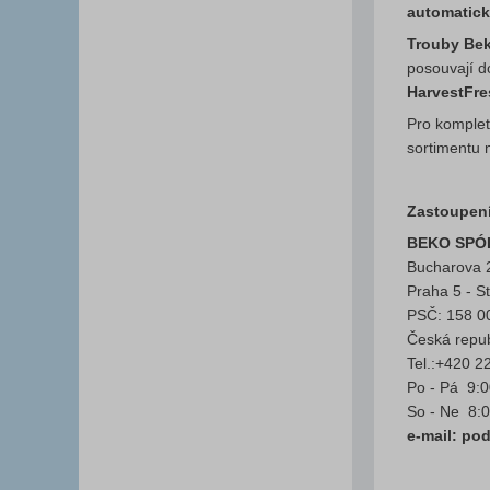
automatick
Trouby Bek
posouvají d
HarvestFr
Pro komplet
sortimentu 
Zastoupení
BEKO SPÓL
Bucharova 
Praha 5 - S
PSČ: 158 0
Česká repub
Tel.:+420 2
Po - Pá 9:0
So - Ne 8:0
e-mail: p