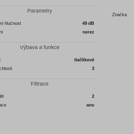
Parametry
Značka
í hlučnost
49 dB
ní
nerez
Výbava a funkce
í
tlačítkové
chlostí
3
Filtrace
ltr
2
ace
ano