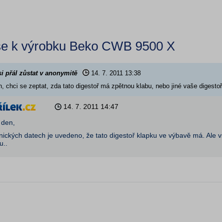
se k výrobku Beko CWB 9500 X
si přál zůstat v anonymitě
14. 7. 2011
13:38
, chci se zeptat, zda tato digestoř má zpětnou klabu, nebo jiné vaše digest
14. 7. 2011
14:47
 den,
nických datech je uvedeno, že tato digestoř klapku ve výbavě má. Ale v
u..