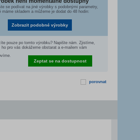
robek není momentálně dostupný
te se podívat na jiné výrobky s podobnými parametry,
é máme skladem a můžeme je dodat do 48 hodin:
Zobrazit podobné výrobky
íte pouze po tomto výrobku? Napište nám. Zjistíme,
i ho pro vás dokážeme obstarat a e-mailem vám
ovíme.
Zeptat se na dostupnost
porovnat