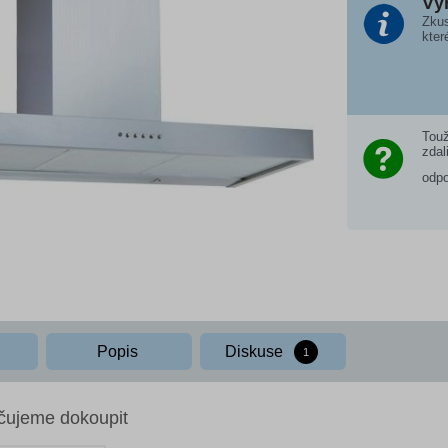
Vý
Zkus
kter
Touž
zdal
odp
Popis
Diskuse
1
čujeme dokoupit