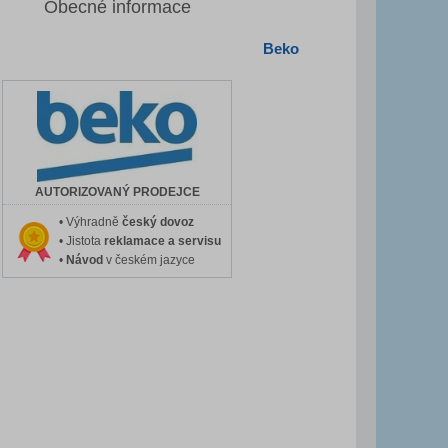
Obecné informace
Beko
AUTORIZOVANÝ PRODEJCE
• Výhradně
český dovoz
• Jistota
reklamace a servisu
•
Návod
v českém jazyce