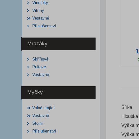
Vinotéky
Vitríny
Vestavné
Příslušenství
Mrazáky
1
Skříňové
Pultové
Deta
Vestavné
Myčky
Šířka
Volně stojící
Vestavné
Hloubka
Stolní
Výška m
Příslušenství
Výška m