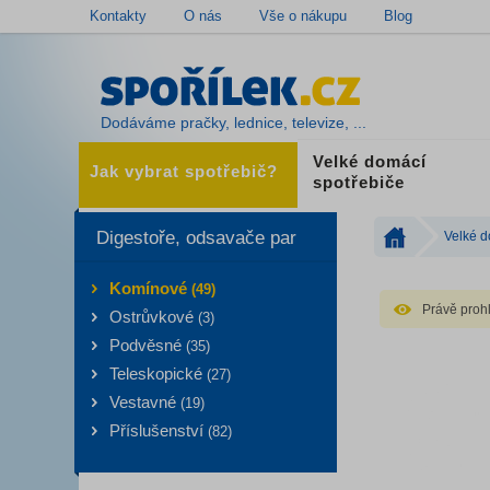
Kontakty
O nás
Vše o nákupu
Blog
Dodáváme pračky, lednice, televize, ...
Velké domácí
Jak vybrat spotřebič?
spotřebiče
Digestoře, odsavače par
Velké d
Komínové
(49)
Právě prohl
Ostrůvkové
(3)
Podvěsné
(35)
Teleskopické
(27)
Vestavné
(19)
Příslušenství
(82)