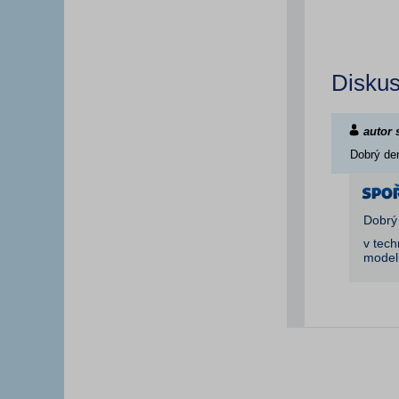
Disku
autor 
Dobrý den
Dobrý
v tech
model