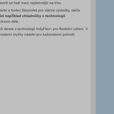
® se řadí mezi nejšetrnější na trhu.
loše a funkci SteamAid pro vláčné výsledky, takže
ízí například chladničky s technologií
otravin déle.
 desek s technologií IndyFlex+ pro flexibilní vaření. V
moderní myčky nádobí pro každodenní pohodlí.