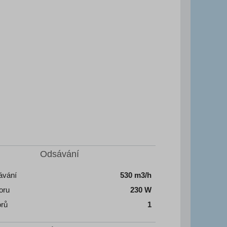
Odsávání
ávání
530 m3/h
oru
230 W
orů
1