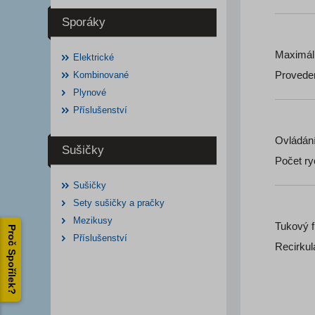
Sporáky
Maximáln
Elektrické
Provede
Kombinované
Plynové
Příslušenství
Ovládán
Sušičky
Počet ry
Sušičky
Sety sušičky a pračky
Mezikusy
Tukový fi
Proč Spořílek?
Příslušenství
Recirkul