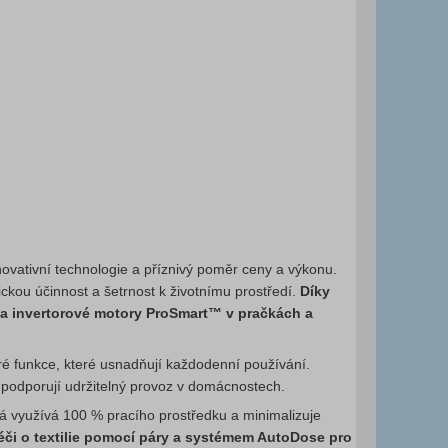
inovativní technologie a příznivý poměr ceny a výkonu.
ckou účinnost a šetrnost k životnímu prostředí.
Díky
na invertorové motory ProSmart™ v pračkách a
ré funkce, které usnadňují každodenní používání.
 podporují udržitelný provoz v domácnostech.
rá využívá 100 % pracího prostředku a minimalizuje
či o textilie pomocí páry a systémem AutoDose pro