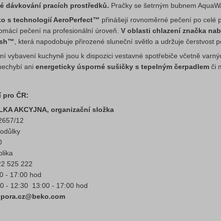
é dávkování pracích prostředků.
Pračky se šetrným bubnem AquaWave
o s technologií AeroPerfect™
přinášejí rovnoměrné pečení po celé p
omácí pečení na profesionální úroveň.
V oblasti chlazení značka nab
esh™
, která napodobuje přirozené sluneční světlo a udržuje čerstvost p
ní vybavení kuchyně jsou k dispozici vestavné spotřebiče včetně varných
nechybí ani
energeticky úsporné sušičky s tepelným čerpadlem
či 
 pro ČR:
KA AKCYJNA, organizační složka
2657/12
todůlky
0
lika
22 525 222
0 - 17:00 hod
0 - 12:30 13:00 - 17:00 hod
odpora.cz@beko.com