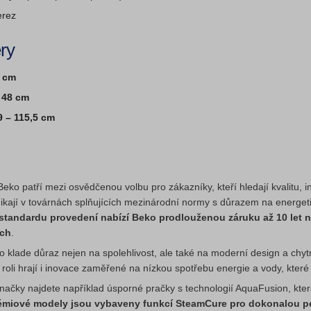
erez
ry
 cm
a
48 cm
9 – 115,5 cm
eko patří mezi osvědčenou volbu pro zákazníky, kteří hledají kvalitu, 
ikají v továrnách splňujících mezinárodní normy s důrazem na energeti
tandardu provedení nabízí Beko prodlouženou záruku až 10 let 
ách
.
 klade důraz nejen na spolehlivost, ale také na moderní design a chyt
oli hrají i inovace zaměřené na nízkou spotřebu energie a vody, které
načky najdete například úsporné pračky s technologií AquaFusion, kte
émiové modely jsou vybaveny funkcí SteamCure pro dokonalou pé