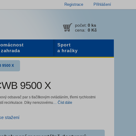
Registrace
Přihlášení
počet:
0
ks
cena:
0 Kč
omácnost
Sport
 zahrada
a hračky
 9500 X
CWB 9500 X
ový odsavač par s tlačítkovým ovládáním, třemi rychlostmi
tí recirkulace. Díky nerezovému
… Číst dále
e stažení