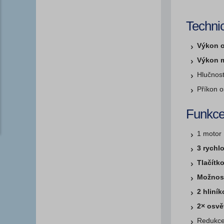
Techni
Výkon o
Výkon 
Hlučnos
Příkon o
Funkce
1 motor
3 rychlo
Tlačítk
Možnost
2 hliník
2× osvě
Redukce