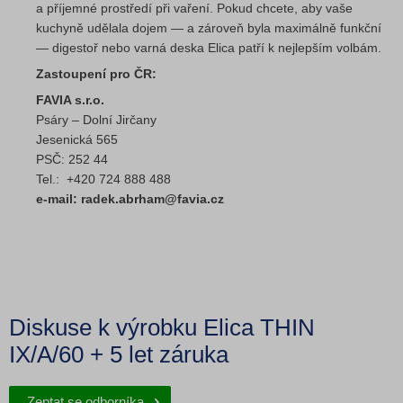
a příjemné prostředí při vaření. Pokud chcete, aby vaše
kuchyně udělala dojem — a zároveň byla maximálně funkční
— digestoř nebo varná deska Elica patří k nejlepším volbám.
Zastoupení pro ČR:
FAVIA s.r.o.
Psáry – Dolní Jirčany
Jesenická 565
PSČ: 252 44
Tel.: +420 724 888 488
e-mail: radek.abrham@favia.cz
Diskuse k výrobku Elica THIN
IX/A/60 + 5 let záruka
Zeptat se odborníka