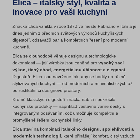
Elica – italský styl, kvalita a
inovace pro vaši kuchyni
Značka Elica vznikla v roce 1970 ve městě Fabriano v Itálii a je
dnes jedním z předních světových výrobců kuchyňských
digestoří, odsavačů par a kompletních řešení pro moderní
kuchyně.
Elica se dlouhodobě věnuje designu a technologické
dokonalosti — její výrobky jsou ceněné pro
vysoký sací
výkon, tichý chod, energetickou účinnost a eleganci
.
Digestoře Elica jsou navržené tak, aby se hodily do různě
stylizovaných kuchyní — od moderních a minimalistických až
po rustikální či designové prostory.
Kromě klasických digestoří značka nabízí i pokročilé
kuchyňské produkty — například vestavné varné desky s
integrovaným odsáváním, což umožňuje kompaktní a
promyšlené řešení kuchyňské linky.
Elica staví na kombinaci
italského designu, spolehlivosti a
moderních technologií
, které přinášejí komfort, čistý vzduch