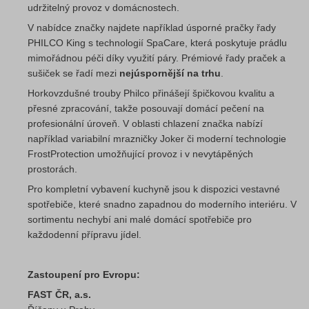
udržitelný provoz v domácnostech.
V nabídce značky najdete například úsporné pračky řady
PHILCO King s technologií SpaCare, která poskytuje prádlu
mimořádnou péči díky využití páry. Prémiové řady praček a
sušiček se řadí mezi
nejúspornější na trhu
.
Horkovzdušné trouby Philco přinášejí špičkovou kvalitu a
přesné zpracování, takže posouvají domácí pečení na
profesionální úroveň. V oblasti chlazení značka nabízí
například variabilní mrazničky Joker či moderní technologie
FrostProtection umožňující provoz i v nevytápěných
prostorách.
Pro kompletní vybavení kuchyně jsou k dispozici vestavné
spotřebiče, které snadno zapadnou do moderního interiéru. V
sortimentu nechybí ani malé domácí spotřebiče pro
každodenní přípravu jídel.
Zastoupení pro Evropu:
FAST ČR, a.s.