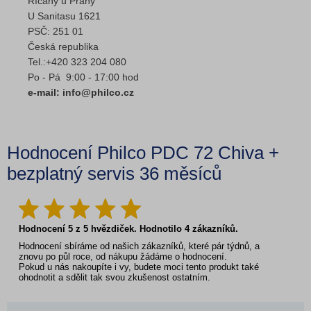
Říčany u Prahy
U Sanitasu 1621
PSČ: 251 01
Česká republika
Tel.:+420 323 204 080
Po - Pá 9:00 - 17:00 hod
e-mail: info@philco.cz
Hodnocení Philco PDC 72 Chiva +
bezplatný servis 36 měsíců
Hodnocení
5
z
5
hvězdiček. Hodnotilo
4
zákazníků.
Hodnocení sbíráme od našich zákazníků, které pár týdnů, a
znovu po půl roce, od nákupu žádáme o hodnocení.
Pokud u nás nakoupíte i vy, budete moci tento produkt také
ohodnotit a sdělit tak svou zkušenost ostatním.