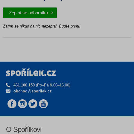
Zeptat se odborníka
Zatím se nikdo na nic nezeptal. Buďte první!
461 100 150
(Po–Pá 9.00–16.00)
obchod@sporilek.cz
O Spořílkovi