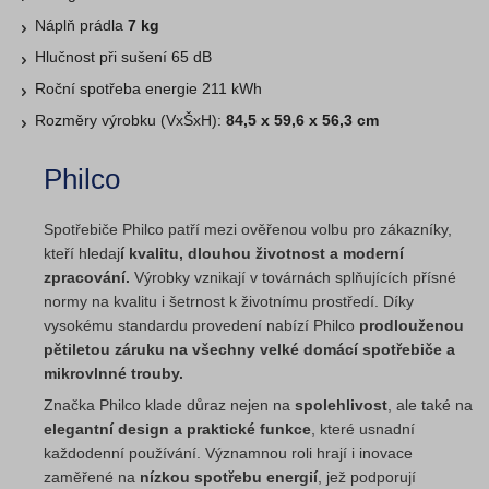
Náplň prádla
7 kg
Hlučnost při sušení 65 dB
Roční spotřeba energie 211 kWh
Rozměry výrobku (VxŠxH):
84,5 x 59,6 x 56,3 cm
Philco
Spotřebiče Philco patří mezi ověřenou volbu pro zákazníky,
kteří hledaj
í kvalitu, dlouhou životnost a moderní
zpracování.
Výrobky vznikají v továrnách splňujících přísné
normy na kvalitu i šetrnost k životnímu prostředí. Díky
vysokému standardu provedení nabízí Philco
prodlouženou
pětiletou záruku na všechny velké domácí spotřebiče a
mikrovlnné trouby.
Značka Philco klade důraz nejen na
spolehlivost
, ale také na
elegantní design a praktické funkce
, které usnadní
každodenní používání. Významnou roli hrají i inovace
zaměřené na
nízkou spotřebu energií
, jež podporují