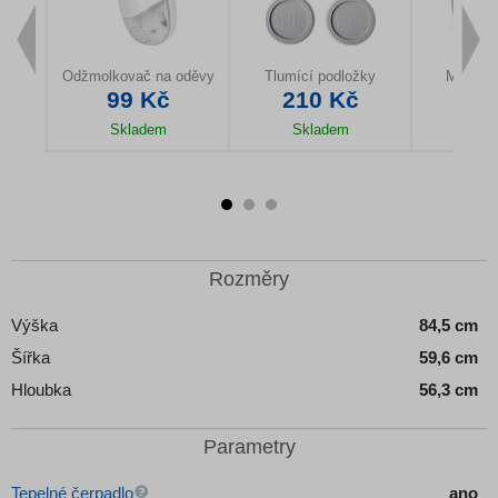
y
Odžmolkovač na oděvy
Tlumící podložky
Míčky d
99 Kč
210 Kč
21
Skladem
Skladem
Sk
u
Detail produktu
Detail produktu
Detail
Rozměry
Výška
84,5 cm
Šířka
59,6 cm
Hloubka
56,3 cm
Parametry
Tepelné čerpadlo
ano