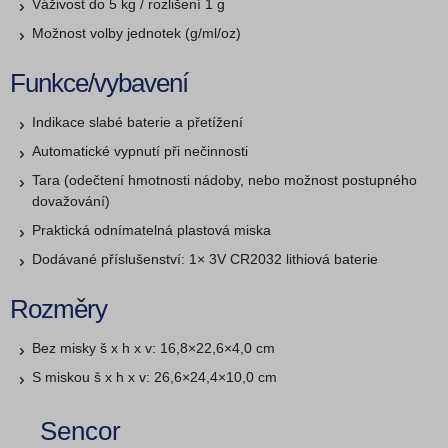
Váživost do 5 kg / rozlišení 1 g
Možnost volby jednotek (g/ml/oz)
Funkce/vybavení
Indikace slabé baterie a přetížení
Automatické vypnutí při nečinnosti
Tara (odečtení hmotnosti nádoby, nebo možnost postupného
dovažování)
Praktická odnímatelná plastová miska
Dodávané příslušenství: 1× 3V CR2032 lithiová baterie
Rozměry
Bez misky š x h x v: 16,8×22,6×4,0 cm
S miskou š x h x v: 26,6×24,4×10,0 cm
Sencor