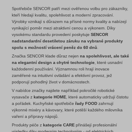
Spotřebiče SENCOR patří mezi ověřenou volbu pro zákazníky,
kteří hledají kvalitu, spolehlivost a moderní zpracování.
Výrobky vznikají s důrazem na přísné normy kvality a nabízejí
vynikající poměr mezi atraktivní cenou a výkonem. Díky
vysokému standardu provedení poskytuje
SENCOR
nadstandardní desetiletou záruku na vybrané produkty
spolu s možností vrácení peněz do 60 dnů
.
Značka SENCOR klade důraz nejen
na spolehlivost, ale také
na elegantní design a chytré technologie
, které usnadní
každodenní používání. Významnou roli hrají inovace
zaměřené na intuitivní ovládání a efektivní provoz, jež
podporují pohodlný život v domácnostech.
V nabídce značky najdete například pokročilé robotické
vysavače z
kategorie HOME
, které automaticky udržují čistotu
a pořádek. Kuchyňské spotřebiče
řady FOOD
zahrnují
výkonné mixéry a kávovary, které potěší každého milovníka
vaření a přípravy nápojů.
Produkty péče z
kategorie CARE
přinášejí profesionální
výsledky díky moderním technologiím - od elektrických