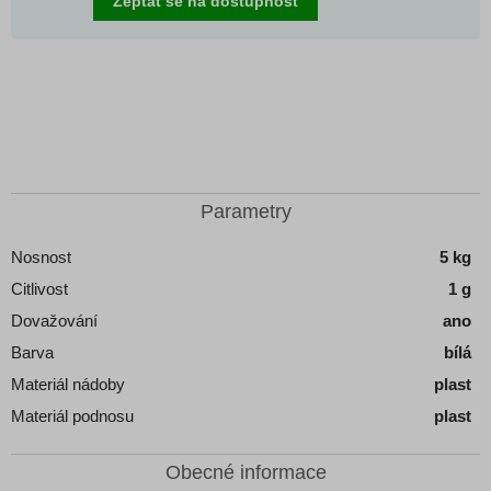
Zeptat se na dostupnost
Parametry
Nosnost
5 kg
Citlivost
1 g
Dovažování
ano
Barva
bílá
Materiál nádoby
plast
Materiál podnosu
plast
Obecné informace