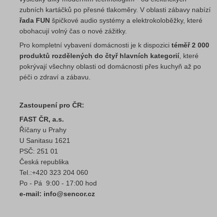
zubních kartáčků po přesné tlakoměry. V oblasti zábavy nabízí
řada FUN
špičkové audio systémy a elektrokoloběžky, které
obohacují volný čas o nové zážitky.
Pro kompletní vybavení domácnosti je k dispozici
téměř 2 000
produktů rozdělených do čtyř hlavních kategorií
, které
pokrývají všechny oblasti od domácnosti přes kuchyň až po
péči o zdraví a zábavu.
Zastoupení pro ČR:
FAST ČR, a.s.
Říčany u Prahy
U Sanitasu 1621
PSČ: 251 01
Česká republika
Tel.:+420 323 204 060
Po - Pá 9:00 - 17:00 hod
e-mail: info@sencor.cz