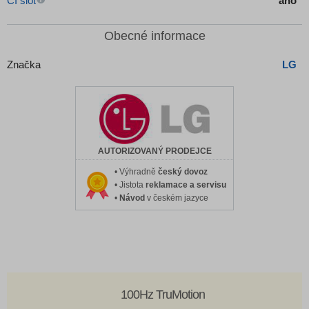
CI slot
ano
Obecné informace
Značka
LG
AUTORIZOVANÝ PRODEJCE
• Výhradně
český dovoz
• Jistota
reklamace a servisu
•
Návod
v českém jazyce
100Hz TruMotion