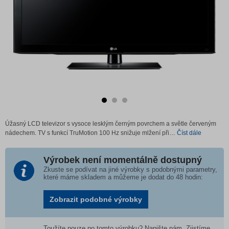
Úžasný LCD televizor s vysoce lesklým černým povrchem a světle červeným
nádechem. TV s funkcí TruMotion 100 Hz snižuje mlžení při
… Číst dále
Výrobek není momentálně dostupný
Zkuste se podívat na jiné výrobky s podobnými parametry,
které máme skladem a můžeme je dodat do 48 hodin:
Zobrazit podobné výrobky
Toužíte pouze po tomto výrobku? Napište nám. Zjistíme,