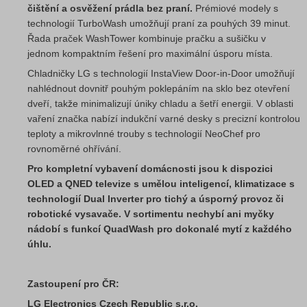
čištění a osvěžení prádla bez praní.
Prémiové modely s
technologií TurboWash umožňují praní za pouhých 39 minut.
Řada praček WashTower kombinuje pračku a sušičku v
jednom kompaktním řešení pro maximální úsporu místa.
Chladničky LG s technologií InstaView Door-in-Door umožňují
nahlédnout dovnitř pouhým poklepáním na sklo bez otevření
dveří, takže minimalizují úniky chladu a šetří energii. V oblasti
vaření značka nabízí indukční varné desky s precizní kontrolou
teploty a mikrovlnné trouby s technologií NeoChef pro
rovnoměrné ohřívání.
Pro kompletní vybavení domácnosti jsou k dispozici
OLED a QNED televize s umělou inteligencí, klimatizace s
technologií Dual Inverter pro tichý a úsporný provoz či
robotické vysavače. V sortimentu nechybí ani myčky
nádobí s funkcí QuadWash pro dokonalé mytí z každého
úhlu.
Zastoupení pro ČR:
LG Electronics Czech Republic s.r.o.