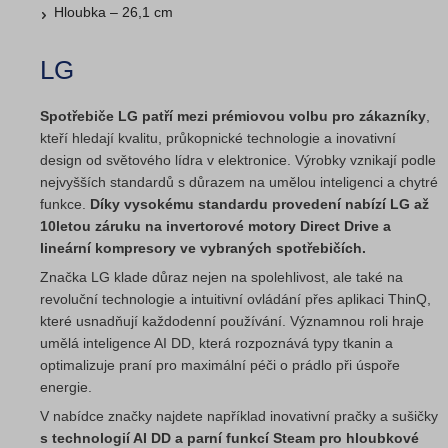
Hloubka – 26,1 cm
LG
Spotřebiče LG patří mezi prémiovou volbu pro zákazníky
,
kteří hledají kvalitu, průkopnické technologie a inovativní
design od světového lídra v elektronice. Výrobky vznikají podle
nejvyšších standardů s důrazem na umělou inteligenci a chytré
funkce.
Díky vysokému standardu provedení nabízí LG až
10letou záruku na invertorové motory Direct Drive a
lineární kompresory ve vybraných spotřebičích.
Značka LG klade důraz nejen na spolehlivost, ale také na
revoluční technologie a intuitivní ovládání přes aplikaci ThinQ,
které usnadňují každodenní používání. Významnou roli hraje
umělá inteligence AI DD, která rozpoznává typy tkanin a
optimalizuje praní pro maximální péči o prádlo při úspoře
energie.
V nabídce značky najdete například inovativní pračky a sušičky
s technologií AI DD a parní funkcí Steam pro hloubkové