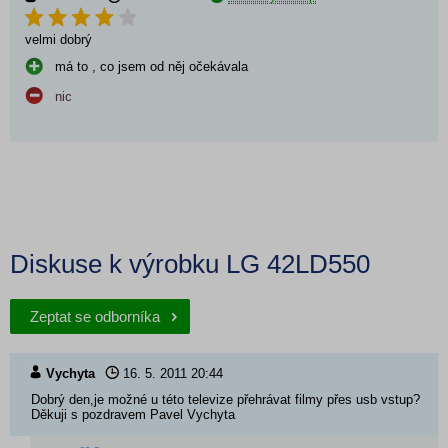
velmi dobrý
má to , co jsem od něj očekávala
nic
Diskuse k výrobku LG 42LD550
Zeptat se odborníka
Vychyta
16. 5. 2011
20:44
Dobrý den,je možné u této televize přehrávat filmy přes usb vstup?
Děkuji s pozdravem Pavel Vychyta