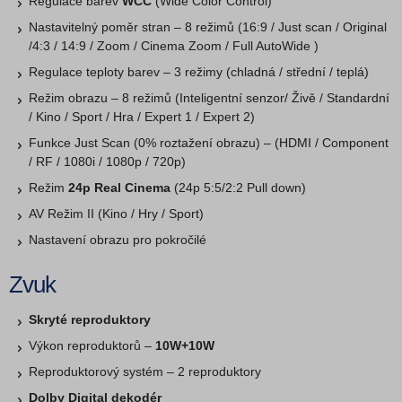
Regulace barev
WCC
(Wide Color Control)
Nastavitelný poměr stran – 8 režimů (16:9 / Just scan / Original
/4:3 / 14:9 / Zoom / Cinema Zoom / Full AutoWide )
Regulace teploty barev – 3 režimy (chladná / střední / teplá)
Režim obrazu – 8 režimů (Inteligentní senzor/ Živě / Standardní
/ Kino / Sport / Hra / Expert 1 / Expert 2)
Funkce Just Scan (0% roztažení obrazu) – (HDMI / Component
/ RF / 1080i / 1080p / 720p)
Režim
24p Real Cinema
(24p 5:5/2:2 Pull down)
AV Režim II (Kino / Hry / Sport)
Nastavení obrazu pro pokročilé
Zvuk
Skryté reproduktory
Výkon reproduktorů –
10W+10W
Reproduktorový systém – 2 reproduktory
Dolby Digital dekodér