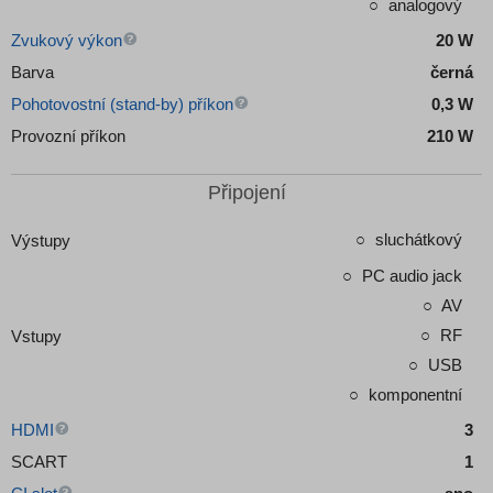
analogový
Zvukový výkon
20 W
Barva
černá
Pohotovostní (stand-by) příkon
0,3 W
Provozní příkon
210 W
Připojení
sluchátkový
Výstupy
PC audio jack
AV
RF
Vstupy
USB
komponentní
HDMI
3
SCART
1