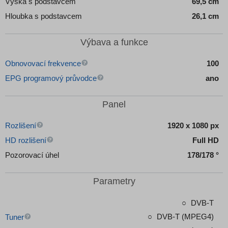
Výška s podstavcem
69,5 cm
Hloubka s podstavcem
26,1 cm
Výbava a funkce
Obnovovací frekvence
100
EPG programový průvodce
ano
Panel
Rozlišení
1920 x 1080 px
HD rozlišení
Full HD
Pozorovací úhel
178/178 °
Parametry
DVB-T
DVB-T (MPEG4)
Tuner