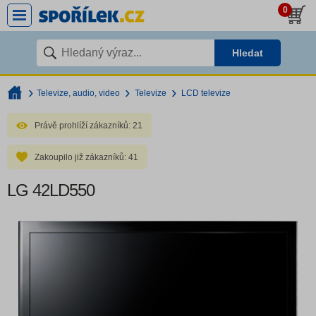
0
Hledat
Televize, audio, video
Televize
LCD televize
Právě prohlíží zákazníků:
21
Zakoupilo již zákazníků:
41
LG 42LD550