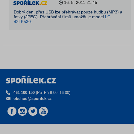
16. 5. 2011
21:45
Dobrý den, přes USB lze přehrávat pouze hudbu (MP3) a
fotky (JPEG). Přehrávání filmů umožňuje model
LG
42LK530
.
461 100 150
(Po–Pá 9.00–16.00)
obchod@sporilek.cz