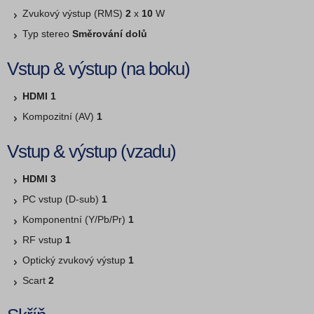
Zvukový výstup (RMS)
2
x
10
W
Typ stereo
Směrování dolů
Vstup & výstup (na boku)
HDMI 1
Kompozitní (AV)
1
Vstup & výstup (vzadu)
HDMI
3
PC vstup (D-sub)
1
Komponentní (Y/Pb/Pr)
1
RF vstup
1
Optický zvukový výstup
1
Scart
2