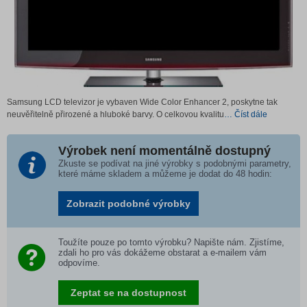
Samsung LCD televizor je vybaven Wide Color Enhancer 2, poskytne tak
neuvěřitelně přirozené a hluboké barvy. O celkovou kvalitu
… Číst dále
Výrobek není momentálně dostupný
Zkuste se podívat na jiné výrobky s podobnými parametry,
které máme skladem a můžeme je dodat do 48 hodin:
Zobrazit podobné výrobky
Toužíte pouze po tomto výrobku? Napište nám. Zjistíme,
zdali ho pro vás dokážeme obstarat a e-mailem vám
odpovíme.
Zeptat se na dostupnost