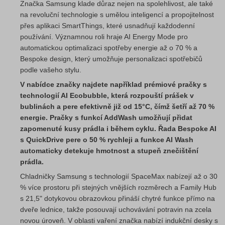
Značka Samsung klade důraz nejen na spolehlivost, ale také
na revoluční technologie s umělou inteligencí a propojitelnost
přes aplikaci SmartThings, které usnadňují každodenní
používání. Významnou roli hraje AI Energy Mode pro
automatickou optimalizaci spotřeby energie až o 70 % a
Bespoke design, který umožňuje personalizaci spotřebičů
podle vašeho stylu.
V nabídce značky najdete například prémiové pračky s
technologií AI Ecobubble, která rozpouští prášek v
bublinách a pere efektivně již od 15°C, čímž šetří až 70 %
energie. Pračky s funkcí AddWash umožňují přidat
zapomenuté kusy prádla i během cyklu. Řada Bespoke AI
s QuickDrive pere o 50 % rychleji a funkce AI Wash
automaticky detekuje hmotnost a stupeň znečištění
prádla.
Chladničky Samsung s technologií SpaceMax nabízejí až o 30
% více prostoru při stejných vnějších rozměrech a Family Hub
s 21,5" dotykovou obrazovkou přináší chytré funkce přímo na
dveře lednice, takže posouvají uchovávání potravin na zcela
novou úroveň. V oblasti vaření značka nabízí indukční desky s