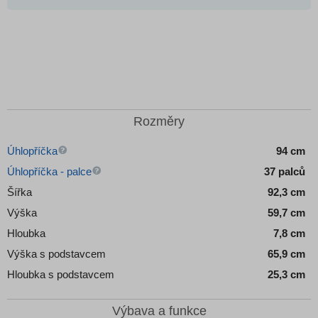
Rozměry
Úhlopříčka
94 cm
Úhlopříčka - palce
37 palců
Šířka
92,3 cm
Výška
59,7 cm
Hloubka
7,8 cm
Výška s podstavcem
65,9 cm
Hloubka s podstavcem
25,3 cm
Výbava a funkce