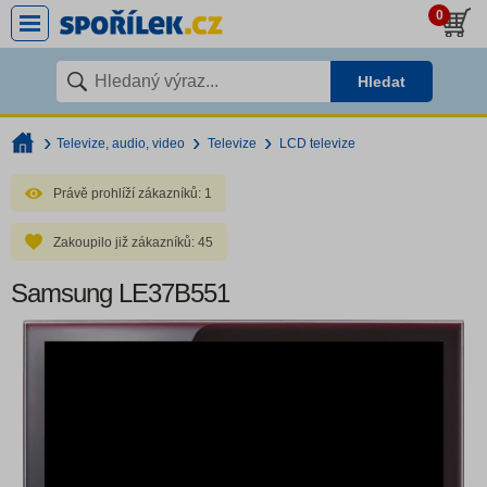
0
Hledat
Televize, audio, video
Televize
LCD televize
Právě prohlíží zákazníků:
1
Zakoupilo již zákazníků:
45
Samsung LE37B551