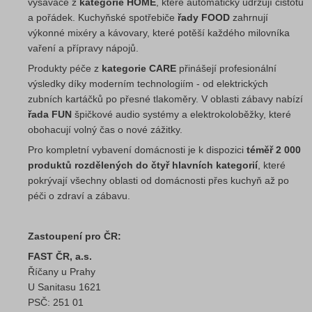
vysavače z
kategorie HOME
, které automaticky udržují čistotu
a pořádek. Kuchyňské spotřebiče
řady FOOD
zahrnují
výkonné mixéry a kávovary, které potěší každého milovníka
vaření a přípravy nápojů.
Produkty péče z
kategorie CARE
přinášejí profesionální
výsledky díky moderním technologiím - od elektrických
zubních kartáčků po přesné tlakoměry. V oblasti zábavy nabízí
řada FUN
špičkové audio systémy a elektrokoloběžky, které
obohacují volný čas o nové zážitky.
Pro kompletní vybavení domácnosti je k dispozici
téměř 2 000
produktů rozdělených do čtyř hlavních kategorií
, které
pokrývají všechny oblasti od domácnosti přes kuchyň až po
péči o zdraví a zábavu.
Zastoupení pro ČR:
FAST ČR, a.s.
Říčany u Prahy
U Sanitasu 1621
PSČ: 251 01