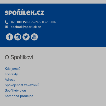
461 100 150
(Po–Pá 9.00–16.00)
obchod@sporilek.cz
O Spořílkovi
Kdo jsme?
Kontakty
Adresa
Spokojenost zákazníků
Spořílkův blog
Kamenná prodejna