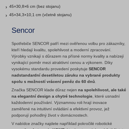
45×30,8×6 cm (bez stojanu)
45×34,3×10,1 cm (včetně stojanu)
Sencor
Spotřebiče SENCOR patří mezi ověřenou volbu pro zákazníky,
kteří hledají kvalitu, spolehlivost a moderní zpracování.
Výrobky vznikají s důrazem na přísné normy kvality a nabízejí
vynikající poměr mezi atraktivní cenou a výkonem. Díky
vysokému standardu provedení poskytuje
SENCOR
nadstandardní desetiletou záruku na vybrané produkty
spolu s možností vrácení peněz do 60 dnů
.
Značka SENCOR klade důraz nejen
na spolehlivost, ale také
na elegantní design a chytré technologie
, které usnadní
každodenní používání. Významnou roli hrají inovace
zaměřené na intuitivní ovládání a efektivní provoz, jež
podporují pohodlný život v domácnostech.
V nabídce značky najdete například pokročilé robotické