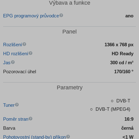
Výbava a funkce
EPG programový průvodce
ano
Panel
Rozlišení
1366 x 768 px
HD rozlišení
HD Ready
Jas
300 cd / m²
Pozorovací úhel
170/160 °
Parametry
DVB-T
Tuner
DVB-T (MPEG4)
Poměr stran
16:9
Barva
černá
Pohotovostní (stand-by) příkon
<1 W