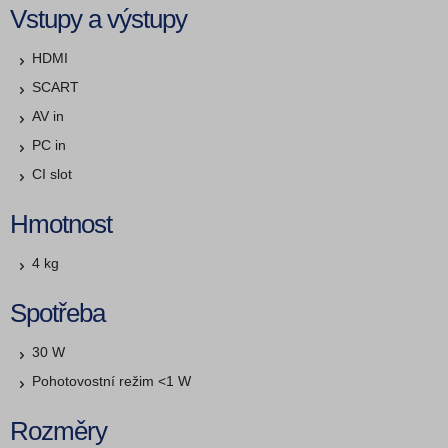
Vstupy a výstupy
HDMI
SCART
AV in
PC in
CI slot
Hmotnost
4 kg
Spotřeba
30 W
Pohotovostní režim <1 W
Rozměry