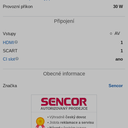
Provozní příkon
30 W
Připojení
AV
Vstupy
HDMI
1
SCART
1
CI slot
ano
Obecné informace
Značka
Sencor
AUTORIZOVANÝ PRODEJCE
• Výhradně
český dovoz
• Jistota
reklamace a servisu