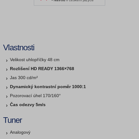
•
Návod
v českém jazyce
Vlastnosti
Velikost uhlopříčky 48 cm
Rozlišení HD READY 1366×768
Jas 300 cd/m²
Dynamický kontrastní poměr 1000:1
Pozorovací úhel 170/160°
Čas odezvy 5m/s
Tuner
Analogový