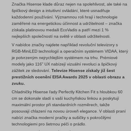
Značka Hisense klade důraz nejen na spolehlivost, ale také na
špičkový design a intuitivní ovládání, které usnadňuje
každodenní používání. Významnou roli hrají i technologie
zaměřené na energetickou účinnost a udržitelnost – značka
získala platinovou medaili EcoVadis a patří mezi 1 %
nejlepších společností na světě v oblasti udržitelnosti.
V nabídce značky najdete například revoluční televizory s
RGB-MiniLED technologií a operačním systémem VIDAA, který
je potvrzeným nejrychlejším systémem na trhu. Prémiové
modely jako 116" UX nabízejí vizuální revoluci a špičkový
zážitek ze sledování.
Televize Hisense získaly již šest
prestižních ocenění EISA Awards 2025 v oblasti obrazu a
zvuku.
Chladničky Hisense řady Perfectly Kitchen Fit s hloubkou 60
cm se dokonale sladí s vaší kuchyňskou linkou a poskytují
maximální prostor při standardních rozměrech, takže
posouvají chlazení na novou úroveň elegance. V oblasti praní
nabízí značka moderní pračky a sušičky s pokročilými
technologiemi pro šetrnou péči o prádlo.