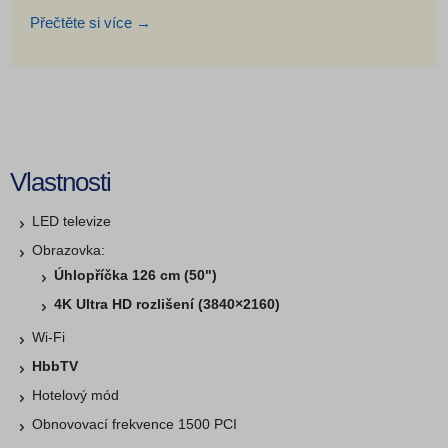
Přečtěte si více →
Vlastnosti
LED televize
Obrazovka:
Úhlopříčka 126 cm (50")
4K Ultra HD rozlišení (3840×2160)
Wi-Fi
​HbbTV
Hotelový mód
Obnovovací frekvence 1500 PCI