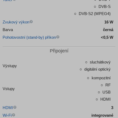
DVB-S
DVB-S2 (MPEG4)
Zvukový výkon
16 W
Barva
černá
Pohotovostní (stand-by) příkon
<0,5 W
Připojení
sluchátkový
Výstupy
digitální optický
kompozitní
RF
Vstupy
USB
HDMI
HDMI
3
Wi-Fi
integrované