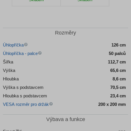
Detail produktu
Detail produktu
Rozměry
Úhlopříčka
126 cm
Úhlopříčka - palce
50 palců
Šířka
112,7 cm
Výška
65,6 cm
Hloubka
8,6 cm
Výška s podstavcem
70,5 cm
Hloubka s podstavcem
23,4 cm
VESA rozměr pro držák
200 x 200 mm
Výbava a funkce