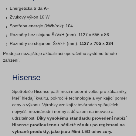
Energetická třída
A+
Zvukový výkon 16 W
Spotřeba energie (kWh/rok): 104
Rozměry bez stojanu ŠxVxH (mm): 1127 x 656 x 86
Rozměry se stojanem ŠxVxH (mm):
1127 x 705 x 234
Prodejce nezajišťuje aktualizaci operačního systému tohoto
zařízení.
Hisense
Spotřebiče Hisense patří mezi moderní volbu pro zákazníky,
kteří hledají kvalitu, pokročilé technologie a vynikající poměr
ceny a výkonu. Výrobky vznikají v továrnách splňujících
nejvyšší mezinárodní normy s důrazem na inovace a
udržitelnost.
Díky vysokému standardu provedení nabízí
Hisense prodlouženou pětileté záruku po registraci na
vybrané produkty, jako jsou Mini-LED televizory.