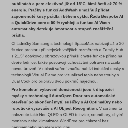
bublinách a pere efektivně již od 15°C, čímž šetří až 70 %
energie. Pračky s funkcí AddWash umožňují přidat
zapomenuté kusy prádla i během cyklu. Řada Bespoke AI
s QuickDrive pere o 50 % rychleji a funkce AI Wash
automaticky detekuje hmotnost a stupeň znečištění
prádla.
Chladničky Samsung s technologií SpaceMax nabízejí až o 30
% více prostoru při stejných vnějších rozměrech a Family Hub
s 21,5" dotykovou obrazovkou přináší chytré funkce přímo na
dveře lednice, takže posouvají uchovávání potravin na zcela
novou úroveň. V oblasti vaření značka nabízí indukční desky s
technologií Virtual Flame pro vizualizaci tepla nebo trouby s
Dual Cook pro přípravu dvou pokrmů najednou.
Pro kompletní vybavení domácnosti jsou k dispozici
myčky s technologií AutoOpen Door pro automatické
otevření po skončení mytí, sušičky s AI OptimalDry nebo
robotické vysavače s AI Object Recognition.
V sortimentu
naleznete také Neo QLED a OLED televize, soundbary, chytré
monitory nebo klimatizace WindFree pro chlazení bez
nepříjemného proudění vzduchu.