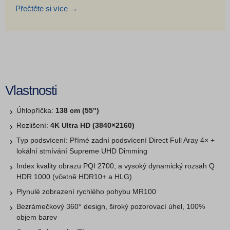
Přečtěte si více →
Vlastnosti
Úhlopříčka:
138 cm (55")
Rozlišení:
4K Ultra HD (3840×2160)
Typ podsvícení: Přímé zadní podsvícení Direct Full Aray 4× +
lokální stmívání Supreme UHD Dimming
Index kvality obrazu PQI 2700, a vysoký dynamický rozsah Q
HDR 1000 (včetně HDR10+ a HLG)
Plynulé zobrazení rychlého pohybu MR100
Bezrámečkový 360° design, široký pozorovací úhel, 100%
objem barev