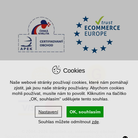
Cookies
Naše webové stránky používají cookies, které nám pomáhají
zjistit, jak jsou naše stránky používány. Abychom cookies
mohli používat, musíte nám to povolit. Kliknutím na tlačítko
„OK, souhlasím“ udělujete tento souhlas.
Nastavení
OK, souhlasím
Souhlas můžete odmítnout
zde
.
© 2004–2026 Spořílek.cz, internetový obchod
Společnost ELVO Hlinsko, s.r.o., Komenského 408, 539 01 Hlinsko