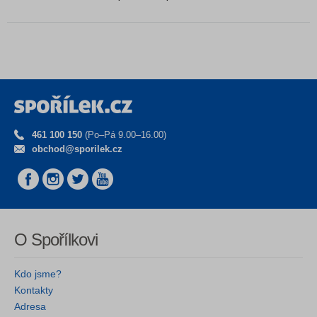
461 100 150
(Po–Pá 9.00–16.00)
obchod@sporilek.cz
O Spořílkovi
Kdo jsme?
Kontakty
Adresa