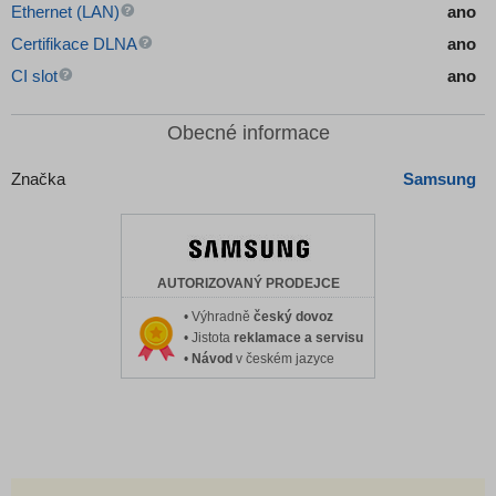
Ethernet (LAN)
ano
Certifikace DLNA
ano
CI slot
ano
Obecné informace
Značka
Samsung
AUTORIZOVANÝ PRODEJCE
• Výhradně
český dovoz
• Jistota
reklamace a servisu
•
Návod
v českém jazyce