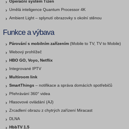
Operační systém Tizen
Umělá inteligence Quantum Processor 4K
Ambient Light – splynutí obrazovky s okolní stěnou
Funkce a výbava
Párování s mobilním zařízením
(Mobile to TV, TV to Mobile)
Webový prohlížeč
HBO GO, Voyo, Netflix
Integrované IPTV
Multiroom link
SmartThings
– notifikace a správa domácích spotřebičů
Přehrávání 360° videa
Hlasovové ovládání (AJ)
Zrcadlení obrazu z chytrých zařízení Miracast
DLNA
HbbTV 1.5