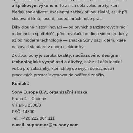
a špičkovým výkonem
. To z nich dělá volbu pro ty, kteří
hledají spolehlivost, excelentní zážitek při používání, ať už při
sledování filmů, focení, hudbě, hrách nebo práci.
Díky dlouhé historii inovací — od prvních tranzistorových rádií
a domácích spotřebičů, přes revoluční audio a video produkty,
až po moderní technologie — značka Sony patří k těm, které
nastavují standard v oboru elektroniky.
Zkrátka, Sony je záruka
kvality, nadčasového designu,
technologické vyspělosti a důvěry
, což z ní dělá ideální
volbu pro zákazníky, kteří chtějí do svých domácností i
pracovních prostor investovat do ověřené značky.
Kontakt:
Sony Europe B.V., organizační složka
Praha 4 – Chodov
V Parku 2308/8
PSČ: 14800
Tel.: +420 222 864 111
e-mail: support.cz@eu.sony.com