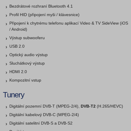
Bezdrátové rozhraní Bluetooth 4.1
Profil HID (připojení myši / klávesnice)
Připojení k chytrému telefonu aplikací Video & TV SideView (iOS
/ Android)
Výstup subwooferu
USB 2.0
Optický audio výstup
Sluchátkový výstup
HDMI 2.0
Kompozitní vstup
Tunery
Digitální pozemní DVB-T (MPEG-2/4),
DVB-T2
(H.265/HEVC)
Digitální kabelový DVB-C (MPEG-2/4)
Digitální satelitní DVB-S a DVB-S2