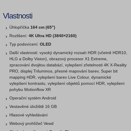
Vlastnosti
Úhlopříčka
164 cm (65")
Rozlišení:
4K Ultra HD (3840×2160)
Typ podsvícení:
OLED
Další vlastnosti: vysoký dynamický rozsah HDR (včetně HDR10,
HLG a Dolby Vision), obrazový procesor X1 Extreme,
zpracování dvojitou databází, vylepšení zřetelnosti 4K X-Reality
PRO, displej Triluminos, přesné mapování barev, Super bit
mapping HDR, vylepšení barev Live Colour, dynamické
vylepšení kontrastu, vylepšení objektů pomocí HDR, vylepšení
pohybu Motionflow XR
Operační systém Android
Vestavěné úložiště 16 GB
Hlasové vyhledávání
Webový prohlížeč Vewd