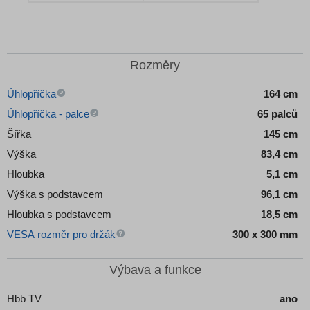
Detail produktu
Detail produktu
Rozměry
Úhlopříčka
164 cm
Úhlopříčka - palce
65 palců
Šířka
145 cm
Výška
83,4 cm
Hloubka
5,1 cm
Výška s podstavcem
96,1 cm
Hloubka s podstavcem
18,5 cm
VESA rozměr pro držák
300 x 300 mm
Výbava a funkce
Hbb TV
ano