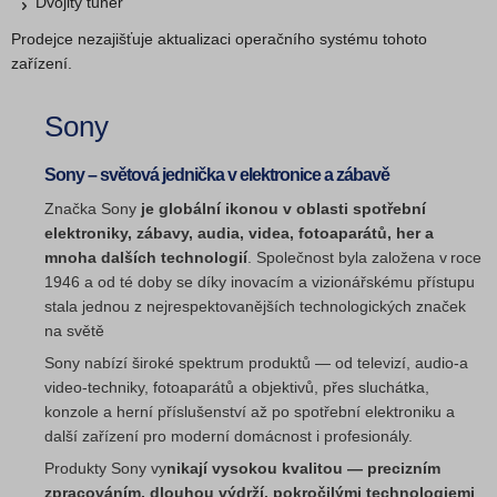
Dvojitý tuner
Prodejce nezajišťuje aktualizaci operačního systému tohoto
zařízení.
Sony
Sony – světová jednička v elektronice a zábavě
Značka Sony
je globální ikonou v oblasti spotřební
elektroniky, zábavy, audia, videa, fotoaparátů, her a
mnoha dalších technologií
. Společnost byla založena v roce
1946 a od té doby se díky inovacím a vizionářskému přístupu
stala jednou z nejrespektovanějších technologických značek
na světě
Sony nabízí široké spektrum produktů — od televizí, audio‑a
video‑techniky, fotoaparátů a objektivů, přes sluchátka,
konzole a herní příslušenství až po spotřební elektroniku a
další zařízení pro moderní domácnost i profesionály.
Produkty Sony vy
nikají vysokou kvalitou — precizním
zpracováním, dlouhou výdrží, pokročilými technologiemi