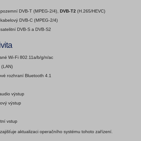
ní pozemní DVB-T (MPEG-2/4),
DVB-T2
(H.265/HEVC)
ní kabelový DVB-C (MPEG-2/4)
í satelitní DVB-S a DVB-S2
vita
ané Wi-Fi 802.11a/b/g/n/ac
t (LAN)
vé rozhraní Bluetooth 4.1
audio výstup
ový výstup
tní vstup
zajišťuje aktualizaci operačního systému tohoto zařízení.