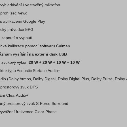
vyhledávání / vestavěný mikrofon
prohlížeč Vewd
s aplikacemi Google Play
nický průvodce EPG
zapnutí a vypnutí
ická kalibrace pomocí softwaru Calman
áznam vysílání na externí disk USB
í zvukový výkon
20 W + 20 W + 10 W + 10 W
tor typu Acoustic Surface Audio+
dio (Dolby Atmos, Dolby Digital, Dolby Digital Plus, Dolby Pulse, Dolby
í prostorový zvuk DTS
ání ClearAudio+
aný prostorový zvuk S-Force Surround
vyvážení frekvence Clear Phase