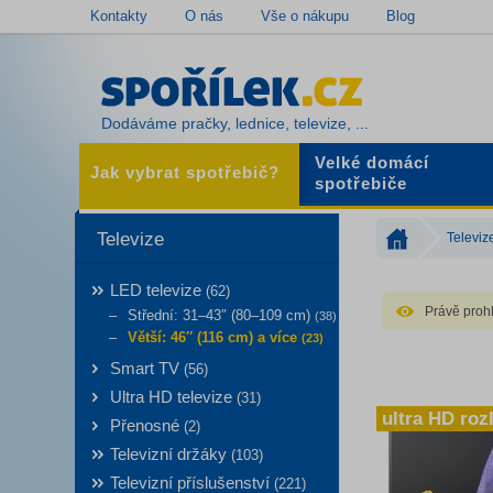
Kontakty
O nás
Vše o nákupu
Blog
Dodáváme pračky, lednice, televize, ...
Velké domácí
Jak vybrat spotřebič?
spotřebiče
Televize
Televiz
LED televize
(62)
Právě prohl
Střední: 31–43″ (80–109 cm)
(38)
Větší: 46″ (116 cm) a více
(23)
Smart TV
(56)
Ultra HD televize
(31)
ultra HD roz
Přenosné
(2)
Televizní držáky
(103)
Televizní příslušenství
(221)