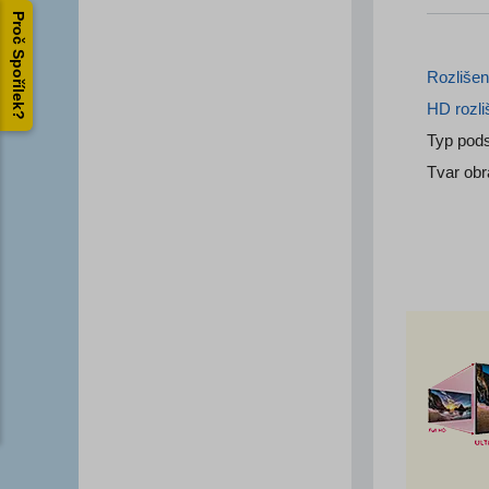
Proč Spořílek?
Rozlišen
HD rozli
Typ pods
Tvar ob