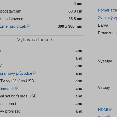
4 cm
Poměr str
 podstavcem
83,8 cm
Zvukový v
Hloubka s podstavcem
25,5 cm
Barva
změr pro držák
300 x 300 mm
Provozní p
Výbava a funkce
h
ano
ano
Výstupy
V
ano
gramový průvodce
ano
TV vysílání na USB
ano
Vstupy
imeshift
ano
ání souborů přes USB
ano
a internet
ano
HDMI
ový prohlížeč
ano