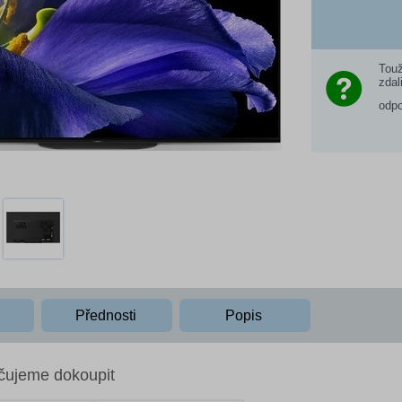
Touž
zdal
odp
Přednosti
Popis
čujeme dokoupit