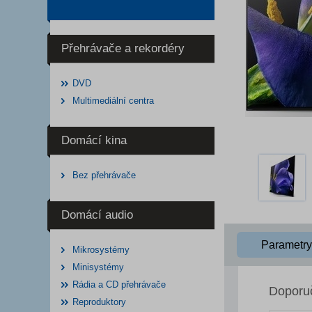
Přehrávače a rekordéry
DVD
Multimediální centra
Domácí kina
Bez přehrávače
Domácí audio
Parametry
Mikrosystémy
Minisystémy
Rádia a CD přehrávače
Doporu
Reproduktory