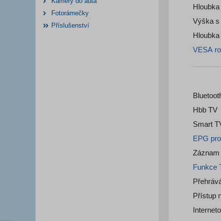
Kamery do auta
Hloubka
Fotorámečky
Výška s
Příslušenství
VESA ro
Bluetoot
Hbb TV
Smart T
EPG pro
Záznam 
Funkce T
Přehráv
Přístup n
Internet