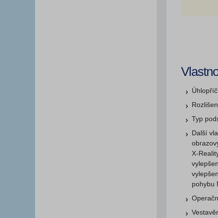
Vlastno
Úhlopří
Rozlišen
Typ pod
Další vl
obrazový
X-Realit
vylepšen
vylepšen
pohybu 
Operačn
Vestavěn