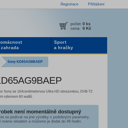
Registrace
Přihlášení
počet:
0
ks
cena:
0 Kč
omácnost
Sport
 zahrada
a hračky
Sony KD65AG9BAEP
KD65AG9BAEP
zor Sony se 164centimetorvou Ultra HD obrazovkou, DVB-T2
ým výkonem 60 wattů.
robek není momentálně dostupný
te se podívat na jiné výrobky s podobnými parametry,
é máme skladem a můžeme je dodat do 48 hodin: