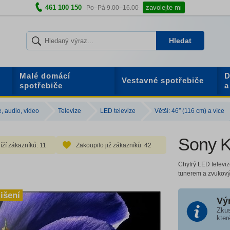
461 100 150
zavolejte mi
Po–Pá 9.00–16.00
Hledat
Malé domácí
D
Vestavné spotřebiče
spotřebiče
a
e, audio, video
Televize
LED televize
Větší: 46″ (116 cm) a více
Sony 
íží zákazníků:
11
Zakoupilo již zákazníků:
42
Chytrý LED televi
tunerem a zvukov
lišení
Vý
Zkus
kter