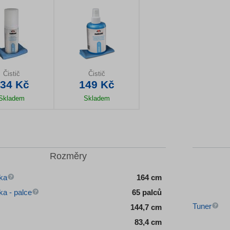
Čistič
Čistič
34 Kč
149 Kč
Skladem
Skladem
il produktu
Detail produktu
Rozměry
ka
164 cm
ka - palce
65 palců
Tuner
144,7 cm
83,4 cm