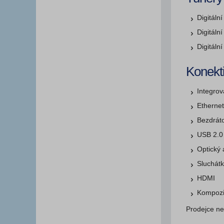
Digitál
Digitál
Digitáln
Konekti
Integrov
Etherne
Bezdráto
USB 2.0
Optický 
Sluchátk
HDMI
Kompozi
Prodejce ne