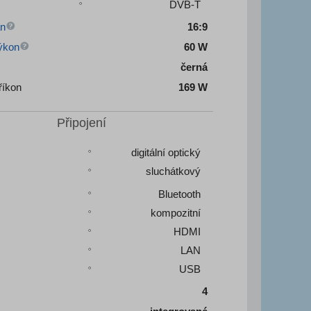
DVB-T
an
16:9
ýkon
60 W
černá
říkon
169 W
Připojení
digitální optický
sluchátkový
Bluetooth
kompozitní
HDMI
LAN
USB
4