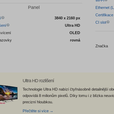
Wi-Fi
Panel
Ethernet (
Certifikac
í
3840 x 2160 px
CI slot
šení
Ultra HD
vícení
OLED
razovky
rovná
Značka
Ultra HD rozlišení
Technologie Ultra HD nabízí čtyřnásobně detailnější ob
odpovídá 8 milionům pixelů. Díky tomu i z blízka neuvidít
precizní hloubkou.
Přečtěte si více →