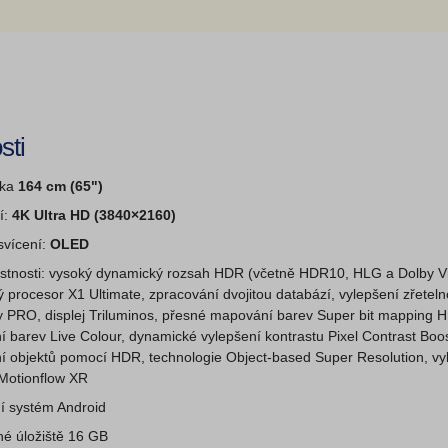
sti
čka
164 cm (65")
í:
4K Ultra HD (3840×2160)
svícení:
OLED
astnosti: vysoký dynamický rozsah HDR (včetně HDR10, HLG a Dolby Vi
 procesor X1 Ultimate, zpracování dvojitou databází, vylepšení zřeteln
y PRO, displej Triluminos, přesné mapování barev Super bit mapping 
í barev Live Colour, dynamické vylepšení kontrastu Pixel Contrast Boos
í objektů pomocí HDR, technologie Object-based Super Resolution, vy
Motionflow XR
í systém Android
é úložiště 16 GB