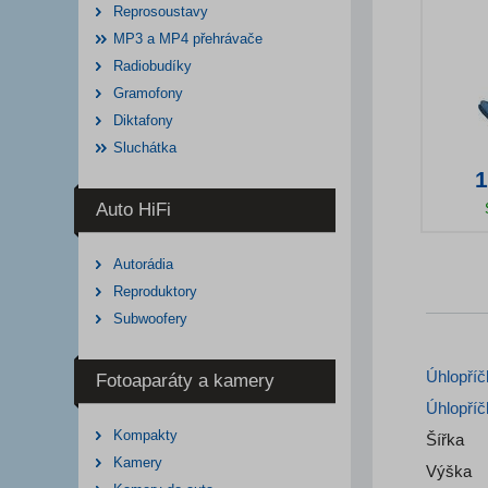
Reprosoustavy
MP3 a MP4 přehrávače
Radiobudíky
Gramofony
Diktafony
Sluchátka
1
Auto HiFi
Deta
Autorádia
Reproduktory
Subwoofery
Úhlopříč
Fotoaparáty a kamery
Úhlopříč
Kompakty
Šířka
Kamery
Výška