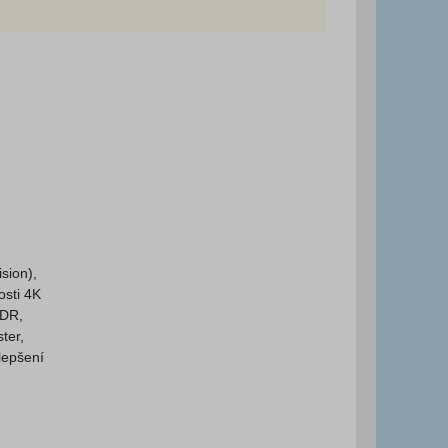
sion),
osti 4K
HDR,
ter,
lepšení