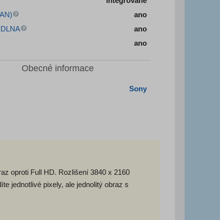
integrované
LAN)
ano
e DLNA
ano
ano
Obecné informace
Sony
raz oproti Full HD. Rozlišení 3840 x 2160
e jednotlivé pixely, ale jednolitý obraz s