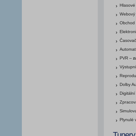
Hlasové 
Webový 
Obchod 
Elektro
Časovač 
Automat
PVR –
z
Výstupn
Reproduk
Dolby Au
Digitáln
Zpracov
Simulov
Plynulé 
Tunery