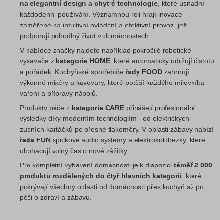
na elegantní design a chytré technologie
, které usnadní
každodenní používání. Významnou roli hrají inovace
zaměřené na intuitivní ovládání a efektivní provoz, jež
podporují pohodlný život v domácnostech.
V nabídce značky najdete například pokročilé robotické
vysavače z
kategorie HOME
, které automaticky udržují čistotu
a pořádek. Kuchyňské spotřebiče
řady FOOD
zahrnují
výkonné mixéry a kávovary, které potěší každého milovníka
vaření a přípravy nápojů.
Produkty péče z
kategorie CARE
přinášejí profesionální
výsledky díky moderním technologiím - od elektrických
zubních kartáčků po přesné tlakoměry. V oblasti zábavy nabízí
řada FUN
špičkové audio systémy a elektrokoloběžky, které
obohacují volný čas o nové zážitky.
Pro kompletní vybavení domácnosti je k dispozici
téměř 2 000
produktů rozdělených do čtyř hlavních kategorií
, které
pokrývají všechny oblasti od domácnosti přes kuchyň až po
péči o zdraví a zábavu.