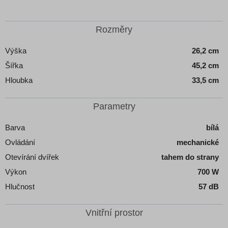
Rozměry
Výška
26,2 cm
Šířka
45,2 cm
Hloubka
33,5 cm
Parametry
Barva
bílá
Ovládání
mechanické
Otevírání dvířek
tahem do strany
Výkon
700 W
Hlučnost
57 dB
Vnitřní prostor