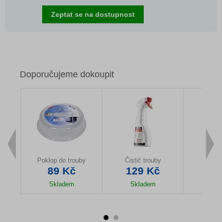
Zeptat se na dostupnost
Doporučujeme dokoupit
zy
Poklop do trouby
Čistič trouby
Odma
89 Kč
129 Kč
19
Skladem
Skladem
Sk
u
Detail produktu
Detail produktu
Detail