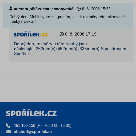
autor si přál zůstat v anonymitě
6. 8. 2008
15:32
Dobrý den! Mohli byste mi, prosím, zjistit rozměry této mikrovlnné
trouby? Děkuji!
6. 8. 2008
17:19
Dobrý den, rozměry u této trouby jsou
následující:262mm(v)x­452mm(š)x335mm(h) S pozdravem
Spořílek
461 100 150
(Po–Pá 9.00–16.00)
obchod@sporilek.cz