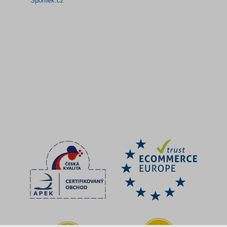
Spořílek.cz