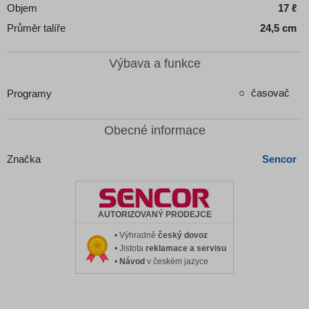
Objem
17 ℓ
Průměr talíře
24,5 cm
Výbava a funkce
časovač
Programy
Obecné informace
Značka
Sencor
AUTORIZOVANÝ PRODEJCE
• Výhradně
český dovoz
• Jistota
reklamace a servisu
•
Návod
v českém jazyce