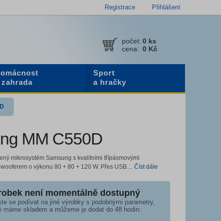
Registrace
Přihlášení
počet:
0
ks
cena:
0 Kč
omácnost
Sport
 zahrada
a hračky
0D
ng MM C550D
ený mikrosystém Samsung s kvalitními třípásmovými
bwooferem o výkonu 80 + 80 + 120 W. Přes USB
… Číst dále
robek není momentálně dostupný
te se podívat na jiné výrobky s podobnými parametry,
é máme skladem a můžeme je dodat do 48 hodin: