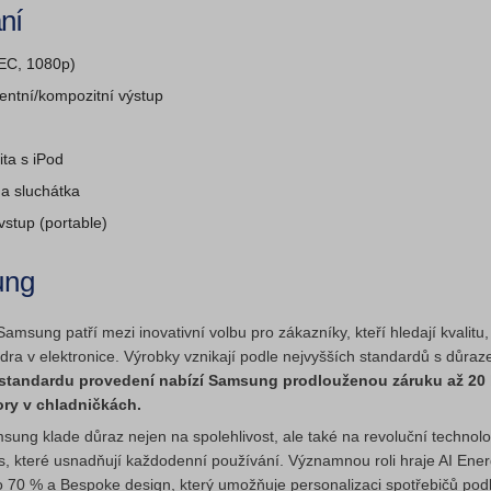
ní
C, 1080p)
ntní/kom­pozitní výstup
ita s iPod
a sluchátka
vstup (portable)
ung
amsung patří mezi inovativní volbu pro zákazníky, kteří hledají kvalitu
ídra v elektronice. Výrobky vznikají podle nejvyšších standardů s důraz
tandardu provedení nabízí Samsung prodlouženou záruku až 20 let
ry v chladničkách.
ung klade důraz nejen na spolehlivost, ale také na revoluční technologi
, které usnadňují každodenní používání. Významnou roli hraje AI Ener
o 70 % a Bespoke design, který umožňuje personalizaci spotřebičů podl