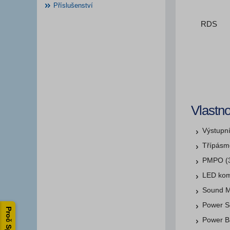
Příslušenství
RDS
Vlastno
Výstupn
Třípásm
PMPO (
LED kom
Sound M
Power 
Power B