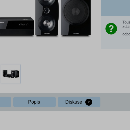
Touž
zdal
odp
Popis
Diskuse
2