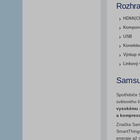
Rozhra
HDMI(CE
Kompone
USB
Konektiv
Výstup n
Linkový 
Sams
Spotřebiče S
světového l
vysokému s
a kompreso
Značka Sams
SmartThings
energie až 