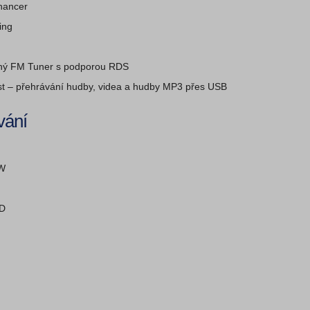
hancer
ing
ný FM Tuner s podporou RDS
t – přehrávání hudby, videa a hudby MP3 přes USB
vání
W
D