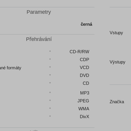
Parametry
černá
Vstupy
Přehrávání
CD-R/RW
CDP
Výstupy
VCD
ané formáty
DVD
CD
MP3
JPEG
Značka
WMA
DivX