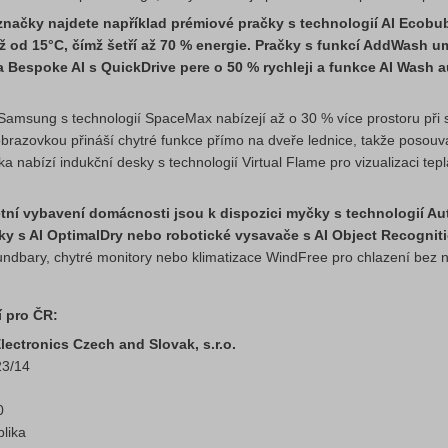
značky najdete například prémiové pračky s technologií AI Ecobub
již od 15°C, čímž šetří až 70 % energie. Pračky s funkcí AddWash 
a Bespoke AI s QuickDrive pere o 50 % rychleji a funkce AI Wash 
Samsung s technologií SpaceMax nabízejí až o 30 % více prostoru při 
brazovkou přináší chytré funkce přímo na dveře lednice, takže posouva
ka nabízí indukční desky s technologií Virtual Flame pro vizualizaci t
tní vybavení domácnosti jsou k dispozici myčky s technologií A
čky s AI OptimalDry nebo robotické vysavače s AI Object Recognit
oundbary, chytré monitory nebo klimatizace WindFree pro chlazení bez
 pro ČR:
ectronics Czech and Slovak, s.r.o.
23/14
0
lika