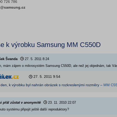
00 726 786
fo@samsung.cz
se k výrobku Samsung MM C550D
išek Švanda
27. 5. 2011
8:24
n, mám zájem o mikrosystém Samsung C550D, ale než jej objednám, tak Vás
27. 5. 2011
9:54
 den, k výrobku byl nahrán obrázek s rozkreslenými rozměry –
MM C5
si přál zůstat v anonymitě
23. 11. 2010
22:07
uto systému připojit ještě další reproduktory?