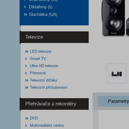
Diktafony
(5)
Sluchátka
(528)
Televize
LED televize
Smart TV
Ultra HD televize
Přenosné
Televizní držáky
Televizní příslušenství
Parametry
Přehrávače a rekordéry
DVD
Multimediální centra