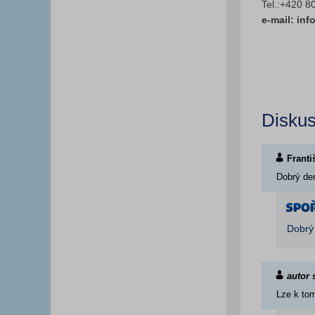
Tel.:+420 8
e-mail: in
Disku
Frant
Dobrý de
Dobrý
autor 
Lze k tom