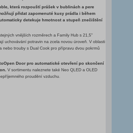
ble, která rozpouští prášek v bublinách a pere
umožňují přidat zapomenuté kusy prádla i během
automaticky detekuje hmotnost a stupeň znečištění
stejných vnějších rozměrech a Family Hub s 21,5"
jí uchovávání potravin na zcela novou úroveň. V oblasti
epla nebo trouby s Dual Cook pro přípravu dvou pokrmů
utoOpen Door pro automatické otevření po skončení
ion.
V sortimentu naleznete také Neo QLED a OLED
 nepříjemného proudění vzduchu.