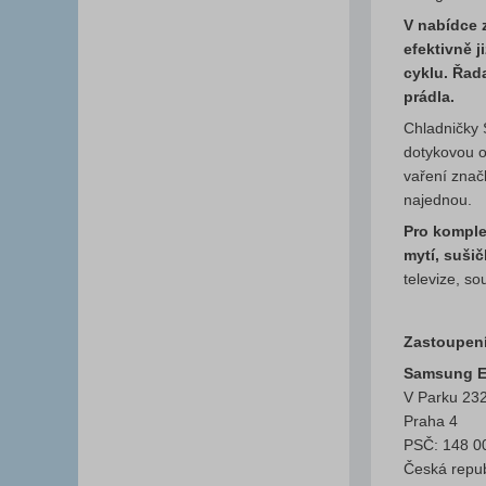
V nabídce 
efektivně 
cyklu. Řad
prádla.
Chladničky 
dotykovou o
vaření znač
najednou.
Pro komple
mytí, suši
televize, s
Zastoupení
Samsung El
V Parku 23
Praha 4
PSČ: 148 0
Česká repub