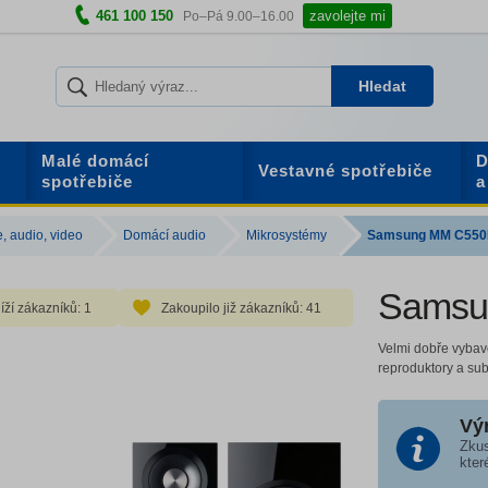
461 100 150
zavolejte mi
Po–Pá 9.00–16.00
Hledat
Malé domácí
D
Vestavné spotřebiče
spotřebiče
a
e, audio, video
Domácí audio
Mikrosystémy
Samsung MM C55
Samsu
íží zákazníků:
1
Zakoupilo již zákazníků:
41
Velmi dobře vybav
reproduktory a su
Vý
Zkus
kter