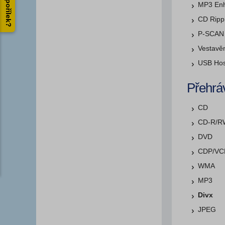
Proč Spořílek?
MP3 En
CD Ripp
P-SCAN
Vestavě
USB Hos
Přehrá
CD
CD-R/R
DVD
CDP/VC
WMA
MP3
Divx
JPEG