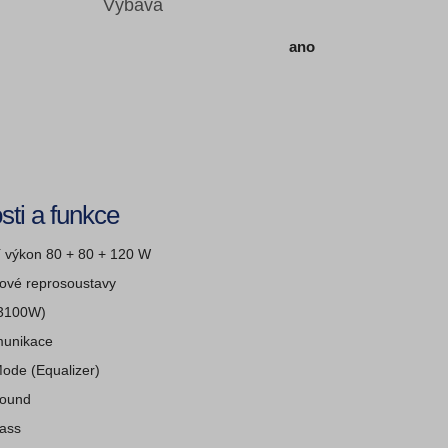
Výbava
ano
sti a funkce
í výkon 80 + 80 + 120 W
ové reprosoustavy
3100W)
unikace
ode (Equalizer)
Sound
ass