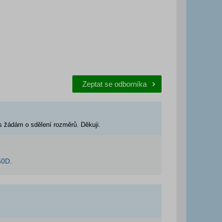
Zeptat se odborníka
 žádám o sdělení rozměrů. Děkuji.
50D
.