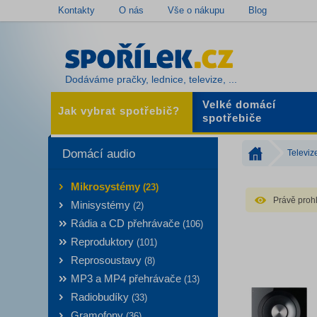
Kontakty
O nás
Vše o nákupu
Blog
Dodáváme pračky, lednice, televize, ...
Velké domácí
Jak vybrat spotřebič?
spotřebiče
Domácí audio
Televiz
Mikrosystémy
(23)
Právě prohl
Minisystémy
(2)
Rádia a CD přehrávače
(106)
Reproduktory
(101)
Reprosoustavy
(8)
MP3 a MP4 přehrávače
(13)
Radiobudíky
(33)
Gramofony
(36)