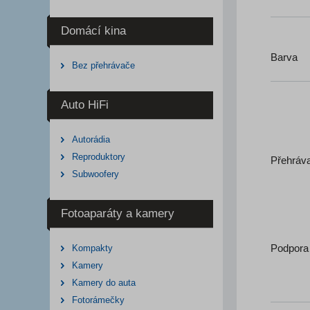
Domácí kina
Barva
Bez přehrávače
Auto HiFi
Autorádia
Reproduktory
Přehráv
Subwoofery
Fotoaparáty a kamery
Podpora
Kompakty
Kamery
Kamery do auta
Fotorámečky