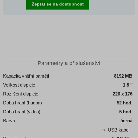
Zeptat se na dostupnost
Parametry a příslušenství
Kapacita vnitřní paměti
8192 MB
Velikost displeje
1,8 ″
Rozlišení displeje
220 x 176
Doba hraní (hudba)
52 hod.
Doba hraní (video)
5 hod.
Barva
černá
USB kabel