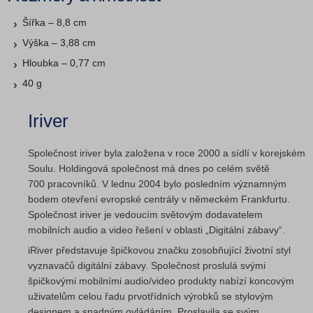
Šířka – 8,8 cm
Výška – 3,88 cm
Hloubka – 0,77 cm
40 g
Iriver
Společnost iriver byla založena v roce 2000 a sídlí v korejském
Soulu. Holdingová společnost má dnes po celém světě
700 pracovníků. V lednu 2004 bylo posledním významným
bodem otevření evropské centrály v německém Frankfurtu.
Společnost iriver je vedoucím světovým dodavatelem
mobilních audio a video řešení v oblasti „Digitální zábavy“.
iRiver představuje špičkovou značku zosobňující životní styl
vyznavačů digitální zábavy. Společnost proslulá svými
špičkovými mobilními audio/video produkty nabízí koncovým
uživatelům celou řadu prvotřídních výrobků se stylovým
designem a snadným ovládáním. Proslavila se svým