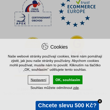
Cookies
Naše webové stránky používají cookies, které nám pomáhají
zjistit, jak jsou naše stránky používány. Abychom cookies
mohli používat, musíte nám to povolit. Kliknutím na tlačítko
„OK, souhlasím“ udělujete tento souhlas.
Nastavení
OK, souhlasím
Souhlas můžete odmítnout
zde
.
© 2004–2026 Spořílek.cz, internetový obchod
Společnost ELVO Hlinsko, s.r.o., Komenského 408, 539 01 Hlinsko
Chcete slevu 500 Kč?