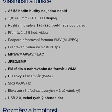
Vlastnosti a funkce
Až 52 hodin hudby na jedno nabití
1,8" (46 mm) TFT
LCD displej
Rozlišení displeje
176×220 bodů
, 262 000 barev
Přehrává až 5 hod. videa
Podpora přehrávání formátu SMV (M-JPEG)
Přehrávání videa rychlostí 30 fps
MP3/WMA/WAV/FLAC
JPEG/BMP
FM rádio s nahráváním do formátu WMA
Hlasový záznamník
(WMA)
SRS WOW HD
Ekvalizér (5 přednastavených + 1 uživatelský)
USB 2.0,
velmi rychlý přenos dat
Rozměry a hmotnost