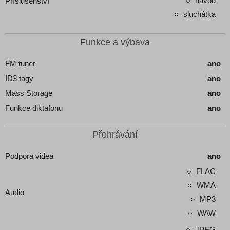
návod
Příslušenství
sluchátka
Funkce a výbava
FM tuner
ano
ID3 tagy
ano
Mass Storage
ano
Funkce diktafonu
ano
Přehrávání
Podpora videa
ano
FLAC
WMA
Audio
MP3
WAW
JPEG