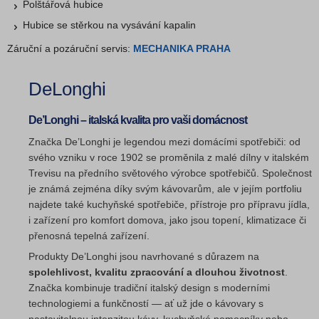
Polštářová hubice
Hubice se stěrkou na vysávání kapalin
Záruční a pozáruční servis:
MECHANIKA PRAHA
DeLonghi
De’Longhi – italská kvalita pro vaši domácnost
Značka De’Longhi je legendou mezi domácími spotřebiči: od
svého vzniku v roce 1902 se proměnila z malé dílny v italském
Trevisu na předního světového výrobce spotřebičů. Společnost
je známá zejména díky svým kávovarům, ale v jejím portfoliu
najdete také kuchyňské spotřebiče, přístroje pro přípravu jídla,
i zařízení pro komfort domova, jako jsou topení, klimatizace či
přenosná tepelná zařízení.
Produkty De’Longhi jsou navrhované s důrazem na
spolehlivost, kvalitu zpracování a dlouhou životnost
.
Značka kombinuje tradiční italský design s moderními
technologiemi a funkčností — ať už jde o kávovary s