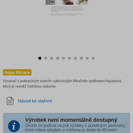
hepa filtrace
Vysavač s jedinečným vodním cyklonickým filtračním systémem Aqualand,
který je rovněž čističkou vzduchu.
Návod ke stažení
Výrobek není momentálně dostupný
Zkuste se podívat na jiné výrobky s podobnými parametry,
které máme skladem a můžeme je dodat do 48 hodin: