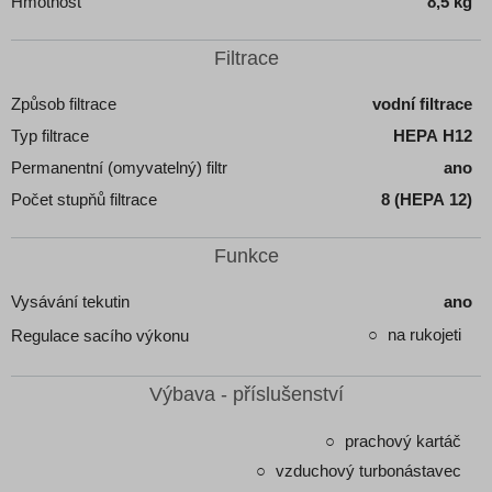
Hmotnost
8,5 kg
Filtrace
Způsob filtrace
vodní filtrace
Typ filtrace
HEPA H12
Permanentní (omyvatelný) filtr
ano
Počet stupňů filtrace
8 (HEPA 12)
Funkce
Vysávání tekutin
ano
na rukojeti
Regulace sacího výkonu
Výbava - příslušenství
prachový kartáč
vzduchový turbonástavec