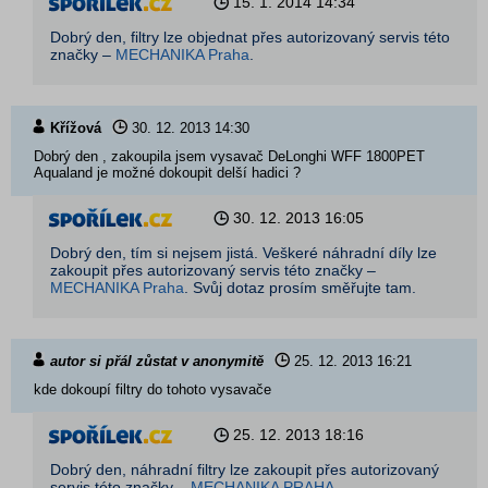
15. 1. 2014
14:34
Dobrý den, filtry lze objednat přes autorizovaný servis této
značky –
MECHANIKA Praha
.
Křížová
30. 12. 2013
14:30
Dobrý den , zakoupila jsem vysavač DeLonghi WFF 1800PET
Aqualand je možné dokoupit delší hadici ?
30. 12. 2013
16:05
Dobrý den, tím si nejsem jistá. Veškeré náhradní díly lze
zakoupit přes autorizovaný servis této značky –
MECHANIKA Praha
. Svůj dotaz prosím směřujte tam.
autor si přál zůstat v anonymitě
25. 12. 2013
16:21
kde dokoupí filtry do tohoto vysavače
25. 12. 2013
18:16
Dobrý den, náhradní filtry lze zakoupit přes autorizovaný
servis této značky –
MECHANIKA PRAHA
.