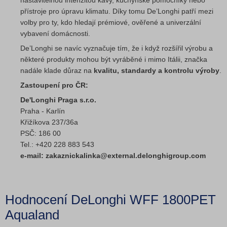
nastavitelnou intenzitou kávy, kuchyňské pomocníky nebo
přístroje pro úpravu klimatu. Díky tomu De’Longhi patří mezi
volby pro ty, kdo hledají prémiové, ověřené a univerzální
vybavení domácnosti.
De’Longhi se navíc vyznačuje tím, že i když rozšířil výrobu a
některé produkty mohou být vyráběné i mimo Itálii, značka
nadále klade důraz na
kvalitu, standardy a kontrolu výroby
.
Zastoupení pro ČR:
De'Longhi Praga s.r.o.
Praha - Karlín
Křižíkova 237/36a
PSČ: 186 00
Tel.: +420 228 883 543
e-mail: zakaznickalinka@external.delonghigroup.com
Hodnocení DeLonghi WFF 1800PET
Aqualand