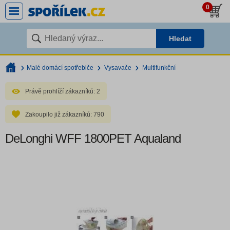
0
Hledat
Malé domácí spotřebiče
Vysavače
Multifunkční
Právě prohlíží zákazníků:
2
Zakoupilo již zákazníků:
790
DeLonghi WFF 1800PET Aqualand