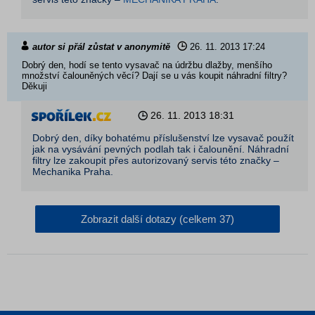
autor si přál zůstat v anonymitě
26. 11. 2013
17:24
Dobrý den, hodí se tento vysavač na údržbu dlažby, menšího
množství čalouněných věcí? Dají se u vás koupit náhradní filtry?
Děkuji
26. 11. 2013
18:31
Dobrý den, díky bohatému příslušenství lze vysavač použít
jak na vysávání pevných podlah tak i čalounění. Náhradní
filtry lze zakoupit přes autorizovaný servis této značky –
Mechanika Praha.
Zobrazit další dotazy (celkem 37)