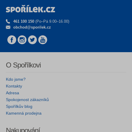
461 100 150
(Po–Pá 9.00–16.00)
obchod@sporilek.cz
O Spořílkovi
Kdo jsme?
Kontakty
Adresa
Spokojenost zákazníků
Spořílkův blog
Kamenná prodejna
Nakupování