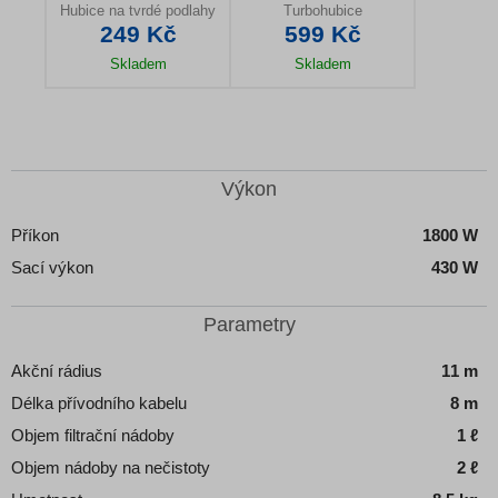
Hubice na tvrdé podlahy
Turbohubice
249 Kč
599 Kč
Skladem
Skladem
Detail produktu
Detail produktu
Výkon
Příkon
1800 W
Sací výkon
430 W
Parametry
Akční rádius
11 m
Délka přívodního kabelu
8 m
Objem filtrační nádoby
1 ℓ
Objem nádoby na nečistoty
2 ℓ