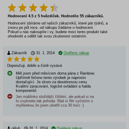
Hodnocení
4.5
z
5
hvězdiček. Hodnotilo
55
zákazníků.
Hodnocení sbíráme od našich zákazníků, které pár týdnů, a
znovu po půl roce, od nákupu žádáme o hodnocení.
Pokud u nás nakoupíte i vy, budete moci tento produkt také
ohodnotit a sdělit tak svou zkušenost ostatním.
Zákazník
31. 1. 2014
Ověřený nákup
Doporučuji, dobře a čistě vysává
Měl jsem před měsícem doma pána z Rainbow.
Upřímně řečeno tento výrobek je naprosto
dostačující. Je skoro za desetinovou cenu.
Kvalitní zpracování, logické ovládání a halda
komponentů
Jen malilinko složitější čištění, ale pokud si na
to zvyknete tak pohoda. Rád si filtr vyčistím s
myšlenkou že jsem ušetřil cca 30 tisíc :)
olilub
20. 1. 2014
Ověřený nákup