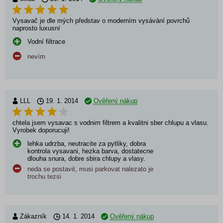
Vysavač je dle mých představ o moderním vysávání povrchů
naprosto luxusní
Vodní filtrace
nevím
LLL
19. 1. 2014
Ověřený nákup
chtela jsem vysavac s vodnim filtrem a kvalitni sber chlupu a vlasu.
Vyrobek doporucuji!
lehka udrzba, neutracite za pytliky, dobra
kontrola vysavani, hezka barva, dostatecne
dlouha snura, dobre sbira chlupy a vlasy.
neda se postavit, musi parkovat nalezato je
trochu tezsi
Zákazník
14. 1. 2014
Ověřený nákup