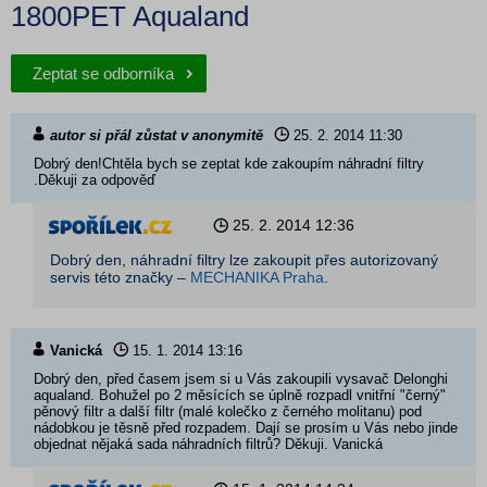
1800PET Aqualand
Zeptat se odborníka
autor si přál zůstat v anonymitě
25. 2. 2014
11:30
Dobrý den!Chtěla bych se zeptat kde zakoupím náhradní filtry
.Děkuji za odpověď
25. 2. 2014
12:36
Dobrý den, náhradní filtry lze zakoupit přes autorizovaný
servis této značky –
MECHANIKA Praha
.
Vanická
15. 1. 2014
13:16
Dobrý den, před časem jsem si u Vás zakoupili vysavač Delonghi
aqualand. Bohužel po 2 měsících se úplně rozpadl vnitřní "černý"
pěnový filtr a další filtr (malé kolečko z černého molitanu) pod
nádobkou je těsně před rozpadem. Dají se prosím u Vás nebo jinde
objednat nějaká sada náhradních filtrů? Děkuji. Vanická