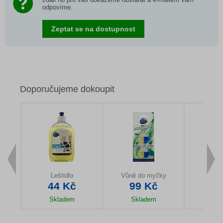
odpovíme.
Zeptat se na dostupnost
Doporučujeme dokoupit
ronu
Leštidlo
Vůně do myčky
Čistíc
44 Kč
99 Kč
14
Skladem
Skladem
Sk
u
Detail produktu
Detail produktu
Detail