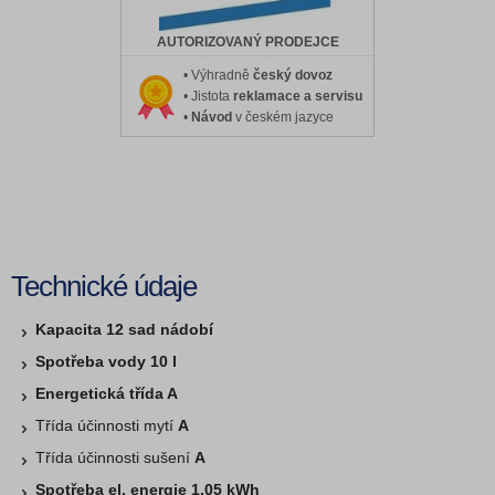
AUTORIZOVANÝ PRODEJCE
• Výhradně
český dovoz
• Jistota
reklamace a servisu
•
Návod
v českém jazyce
Technické údaje
Kapacita 12 sad nádobí
Spotřeba vody 10 l
Energetická třída A
Třída účinnosti mytí
A
Třída účinnosti sušení
A
Spotřeba el. energie 1,05 kWh