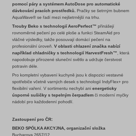
pomocí páry a systémem AutoDose pro automatické
dávkování pracích prostředků.
Pračky se šetrným bubnem
AquaWave® se řadí mezi nejšetrnější na trhu.
Trouby Beko s technologií AeroPerfect™
přinášejí
rovnoměrné pečení po celé ploše a funkci SteamAid pro
vláčné výsledky, takže posouvají domácí pečení na
profesionální úroveň.
V oblasti chlazení značka nabízí
například chladničky s technologií HarvestFresh™
, která
napodobuje přirozené sluneční světlo a udržuje čerstvost
potravin déle.
Pro kompletní vybavení kuchyně jsou k dispozici vestavné
spotřebiče včetně varných desek s technologií IndyFlex+ pro
flexibilní vaření. V sortimentu nechybí ani
energeticky
úsporné sušičky s tepelným čerpadlem
či moderní myčky
nádobí pro každodenní pohodlí.
Zastoupení pro ČR:
BEKO SPÓLKA AKCYJNA, organizační složka
Bucharova 2657/12