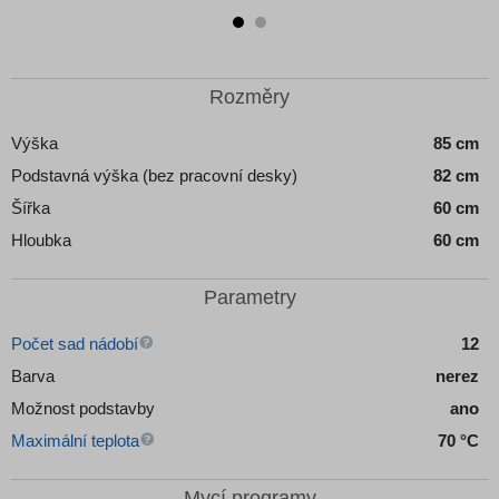
Rozměry
Výška
85 cm
Podstavná výška (bez pracovní desky)
82 cm
Šířka
60 cm
Hloubka
60 cm
Parametry
Počet sad nádobí
12
Barva
nerez
Možnost podstavby
ano
Maximální teplota
70 °C
Mycí programy