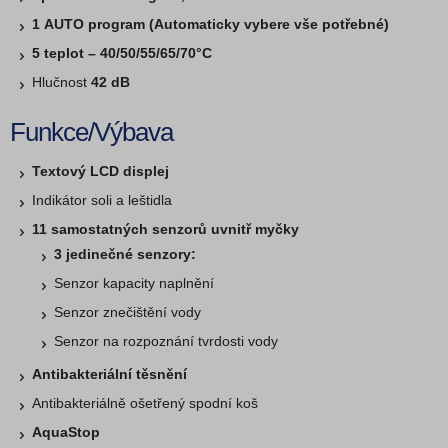
1 AUTO program (Automaticky vybere vše potřebné)
5 teplot – 40/50/55/65/70°C
Hlučnost
42 dB
Funkce/Výbava
Textový LCD displej
Indikátor soli a leštidla
11 samostatných senzorů uvnitř myčky
3 jedinečné senzory:
Senzor kapacity naplnění
Senzor znečištění vody
Senzor na rozpoznání tvrdosti vody
Antibakteriální těsnění
Antibakteriálně ošetřený spodní koš
AquaStop