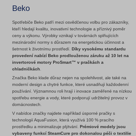
Beko
Spotřebiče Beko patří mezi osvědčenou volbu pro zákazníky,
kteří hledají kvalitu, inovativní technologie a příznivý poměr
ceny a výkonu. Výrobky vznikají v továrnách splňujících
mezinárodní normy s důrazem na energetickou účinnost a
šetrnost k životnímu prostředí.
Díky vysokému standardu
provedení nabízí Beko prodlouženou záruku až 10 let na
invertorové motory ProSmart™ v pračkách a
chladničkách
.
Značka Beko klade důraz nejen na spolehlivost, ale také na
moderní design a chytré funkce, které usnadňují každodenní
používání. Významnou roli hrají i inovace zaměřené na nízkou
spotřebu energie a vody, které podporují udržitelný provoz v
domácnostech.
V nabídce značky najdete například úsporné pračky s
technologií AquaFusion, která využívá 100 % pracího
prostředku a minimalizuje plýtvání.
Prémiové modely jsou
vybaveny funkcí SteamCure pro dokonalou péči o textilie