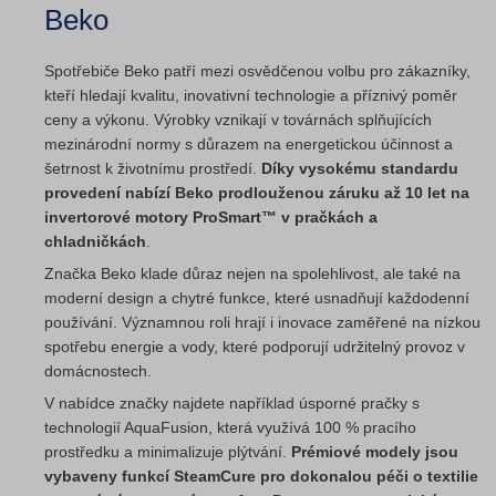
Beko
Spotřebiče Beko patří mezi osvědčenou volbu pro zákazníky,
kteří hledají kvalitu, inovativní technologie a příznivý poměr
ceny a výkonu. Výrobky vznikají v továrnách splňujících
mezinárodní normy s důrazem na energetickou účinnost a
šetrnost k životnímu prostředí.
Díky vysokému standardu
provedení nabízí Beko prodlouženou záruku až 10 let na
invertorové motory ProSmart™ v pračkách a
chladničkách
.
Značka Beko klade důraz nejen na spolehlivost, ale také na
moderní design a chytré funkce, které usnadňují každodenní
používání. Významnou roli hrají i inovace zaměřené na nízkou
spotřebu energie a vody, které podporují udržitelný provoz v
domácnostech.
V nabídce značky najdete například úsporné pračky s
technologií AquaFusion, která využívá 100 % pracího
prostředku a minimalizuje plýtvání.
Prémiové modely jsou
vybaveny funkcí SteamCure pro dokonalou péči o textilie