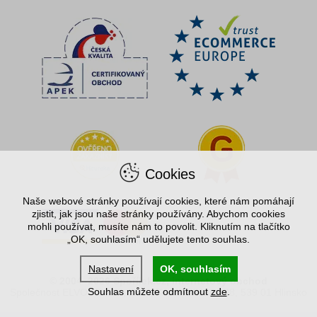
Cookies
Naše webové stránky používají cookies, které nám pomáhají
zjistit, jak jsou naše stránky používány. Abychom cookies
mohli používat, musíte nám to povolit. Kliknutím na tlačítko
„OK, souhlasím“ udělujete tento souhlas.
Nastavení
OK, souhlasím
© 2004–2026 Spořílek.cz, internetový obchod
Souhlas můžete odmítnout
zde
.
Společnost ELVO Hlinsko, s.r.o., Komenského 408, 539 01 Hlinsko