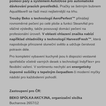
pomocí páry a systémem AutoDose pro automatické
dávkování pracích prostředků.
Pračky se šetrným bubnem
AquaWave® se řadí mezi nejšetrnější na trhu.
Trouby Beko s technologií AeroPerfect™
přinášejí
rovnoměrné pečení po celé ploše a funkci SteamAid pro
vláčné výsledky, takže posouvají domácí pečení na
profesionální úroveň.
V oblasti chlazení značka nabízí
například chladničky s technologií HarvestFresh™
, která
napodobuje přirozené sluneční světlo a udržuje čerstvost
potravin déle.
Pro kompletní vybavení kuchyně jsou k dispozici vestavné
spotřebiče včetně varných desek s technologií IndyFlex+ pro
flexibilní vaření. V sortimentu nechybí ani
energeticky
úsporné sušičky s tepelným čerpadlem
či moderní myčky
nádobí pro každodenní pohodlí.
Zastoupení pro ČR:
BEKO SPÓLKA AKCYJNA, organizační složka
Bucharova 2657/12