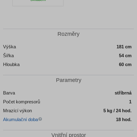
Detail produktu
Rozměry
Výška
181 cm
Šířka
54 cm
Hloubka
60 cm
Parametry
Barva
stříbrná
Počet kompresorů
1
Mrazící výkon
5 kg / 24 hod.
Akumulační doba
18 hod.
Vnitřní prostor