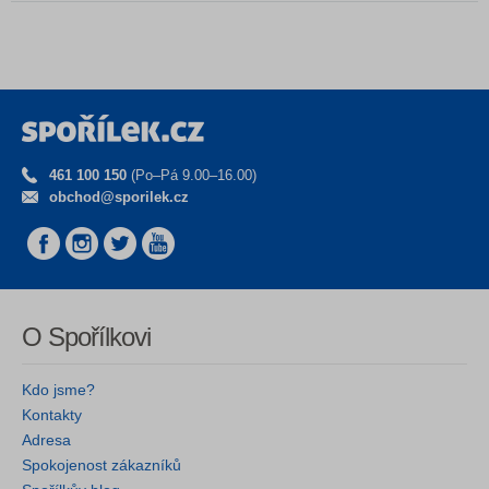
461 100 150
(Po–Pá 9.00–16.00)
obchod@sporilek.cz
O Spořílkovi
Kdo jsme?
Kontakty
Adresa
Spokojenost zákazníků